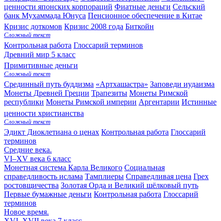
ценности японских корпораций
Фиатные деньги
Сельский
банк Мухаммада Юнуса
Пенсионное обеспечение в Китае
Кризис доткомов
Кризис 2008 года
Биткойн
Сложный текст
Контрольная работа
Глоссарий терминов
Древний мир
5 класс
Примитивные деньги
Сложный текст
Срединный путь буддизма
«Артхашастра»
Заповеди иудаизма
Монеты Древней Греции
Трапезиты
Монеты Римской
республики
Монеты Римской империи
Аргентарии
Истинные
ценности христианства
Сложный текст
Эдикт Диоклетиана о ценах
Контрольная работа
Глоссарий
терминов
Средние века.
VI–XV века
6 класс
Монетная система Карла Великого
Социальная
справедливость ислама
Тамплиеры
Справедливая цена
Грех
ростовщичества
Золотая Орда и Великий шёлковый путь
Первые бумажные деньги
Контрольная работа
Глоссарий
терминов
Новое время.
XVI–XVII века
7 класс