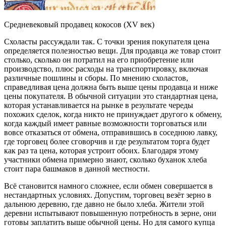
Средневековый продавец кокосов (XV век)
Схоласты рассуждали так. С точки зрения покупателя цена
определяется полезностью вещи. Для продавца же товар стоит
столько, сколько он потратил на его приобретение или
производство, плюс расходы на транспортировку, включая
различные пошлины и сборы. По мнению схоластов,
справедливая цена должна быть выше цены продавца и ниже
цены покупателя. В обычной ситуации это стандартная цена,
которая устанавливается на рынке в результате череды
похожих сделок, когда никто не принуждает другого к обмену,
когда каждый имеет равные возможности торговаться или
вовсе отказаться от обмена, отправившись в соседнюю лавку,
где торговец более сговорчив и где результатом торга будет
как раз та цена, которая устроит обоих. Благодаря этому
участники обмена примерно знают, сколько буханок хлеба
стоит пара башмаков в данной местности.
Всё становится намного сложнее, если обмен совершается в
нестандартных условиях. Допустим, торговец везёт зерно в
дальнюю деревню, где давно не было хлеба. Жители этой
деревни испытывают повышенную потребность в зерне, они
готовы заплатить выше обычной цены. Но для самого купца