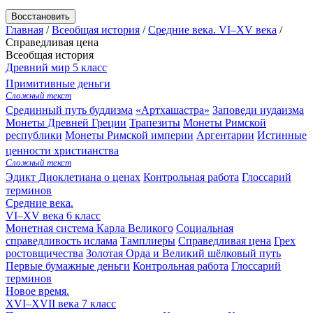
Восстановить
Главная
/
Всеобщая история
/
Средние века. VI–XV века
/
Справедливая цена
Всеобщая история
Древний мир
5 класс
Примитивные деньги
Сложный текст
Срединный путь буддизма
«Артхашастра»
Заповеди иудаизма
Монеты Древней Греции
Трапезиты
Монеты Римской
республики
Монеты Римской империи
Аргентарии
Истинные
ценности христианства
Сложный текст
Эдикт Диоклетиана о ценах
Контрольная работа
Глоссарий
терминов
Средние века.
VI–XV века
6 класс
Монетная система Карла Великого
Социальная
справедливость ислама
Тамплиеры
Справедливая цена
Грех
ростовщичества
Золотая Орда и Великий шёлковый путь
Первые бумажные деньги
Контрольная работа
Глоссарий
терминов
Новое время.
XVI–XVII века
7 класс