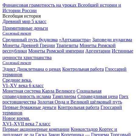
Финансовая грамотность на уроках Всеобщей истории и
Истории России
Всеобщая история
Древний мир
5 класс
Примитивные деньги
Сложный текст
Срединный путь буддизма
«Артхашастра»
Заповеди иудаизма
Монеты Древней Греции
Трапезиты
Монеты Римской
республики
Монеты Римской империи
Аргентарии
Истинные
ценности христианства
Сложный текст
Эдикт Диоклетиана о ценах
Контрольная работа
Глоссарий
терминов
Средние века.
VI–XV века
6 класс
Монетная система Карла Великого
Социальная
справедливость ислама
Тамплиеры
Справедливая цена
Грех
ростовщичества
Золотая Орда и Великий шёлковый путь
Первые бумажные деньги
Контрольная работа
Глоссарий
терминов
Новое время.
XVI–XVII века
7 класс
Первые акционерные компании
Конкистадор Кортес и
дипломат де ла Гаска
Закон Коперника — Грешема
Торговый