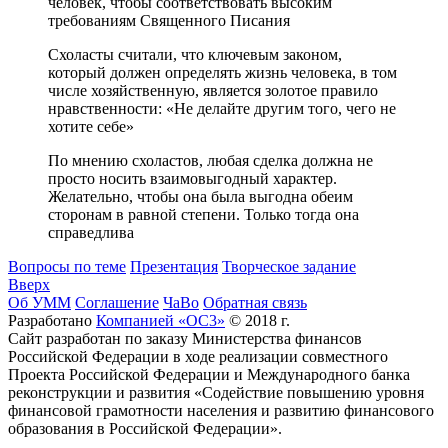
человек, чтобы соответствовать высоким
требованиям Священного Писания
Схоласты считали, что ключевым законом,
который должен определять жизнь человека, в том
числе хозяйственную, является золотое правило
нравственности: «Не делайте другим того, чего не
хотите себе»
По мнению схоластов, любая сделка должна не
просто носить взаимовыгодный характер.
Желательно, чтобы она была выгодна обеим
сторонам в равной степени. Только тогда она
справедлива
Вопросы по теме
Презентация
Творческое задание
Вверх
Об УММ
Соглашение
ЧаВо
Обратная связь
Разработано
Компанией «ОС3»
© 2018 г.
Сайт разработан по заказу Министерства финансов
Российской Федерации в ходе реализации совместного
Проекта Российской Федерации и Международного банка
реконструкции и развития «Содействие повышению уровня
финансовой грамотности населения и развитию финансового
образования в Российской Федерации».