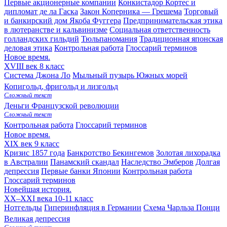
Первые акционерные компании
Конкистадор Кортес и
дипломат де ла Гаска
Закон Коперника — Грешема
Торговый
и банкирский дом Якоба Фуггера
Предпринимательская этика
в лютеранстве и кальвинизме
Социальная ответственность
голландских гильдий
Тюльпаномания
Традиционная японская
деловая этика
Контрольная работа
Глоссарий терминов
Новое время.
XVIII век
8 класс
Система Джона Ло
Мыльный пузырь Южных морей
Копигольд, фригольд и лизгольд
Сложный текст
Деньги Французской революции
Сложный текст
Контрольная работа
Глоссарий терминов
Новое время.
XIX век
9 класс
Кризис 1857 года
Банкротство Бекингемов
Золотая лихорадка
в Австралии
Панамский скандал
Наследство Эмберов
Долгая
депрессия
Первые банки Японии
Контрольная работа
Глоссарий терминов
Новейшая история.
XX–XXI века
10-11 класс
Нотгельды
Гиперинфляция в Германии
Схема Чарльза Понци
Великая депрессия