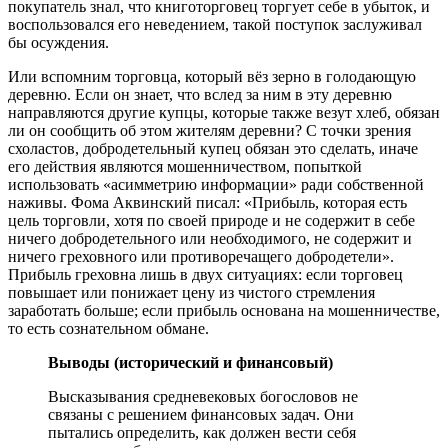
покупатель знал, что книготорговец торгует себе в убыток, и
воспользовался его неведением, такой поступок заслуживал
бы осуждения.
Или вспомним торговца, который вёз зерно в голодающую
деревню. Если он знает, что вслед за ним в эту деревню
направляются другие купцы, которые также везут хлеб, обязан
ли он сообщить об этом жителям деревни? С точки зрения
схоластов, добродетельный купец обязан это сделать, иначе
его действия являются мошенничеством, попыткой
использовать «асимметрию информации» ради собственной
наживы. Фома Аквинский писал: «Прибыль, которая есть
цель торговли, хотя по своей природе и не содержит в себе
ничего добродетельного или необходимого, не содержит и
ничего греховного или противоречащего добродетели».
Прибыль греховна лишь в двух ситуациях: если торговец
повышает или понижает цену из чистого стремления
заработать больше; если прибыль основана на мошенничестве,
то есть сознательном обмане.
Выводы (исторический и финансовый)
Высказывания средневековых богословов не
связаны с решением финансовых задач. Они
пытались определить, как должен вести себя