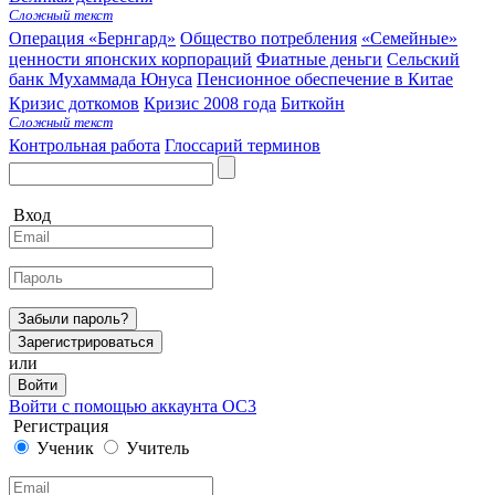
Сложный текст
Операция «Бернгард»
Общество потребления
«Семейные»
ценности японских корпораций
Фиатные деньги
Сельский
банк Мухаммада Юнуса
Пенсионное обеспечение в Китае
Кризис доткомов
Кризис 2008 года
Биткойн
Сложный текст
Контрольная работа
Глоссарий терминов
Вход
Забыли пароль?
Зарегистрироваться
или
Войти
Войти с помощью аккаунта ОС3
Регистрация
Ученик
Учитель