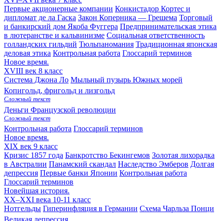
Первые акционерные компании
Конкистадор Кортес и
дипломат де ла Гаска
Закон Коперника — Грешема
Торговый
и банкирский дом Якоба Фуггера
Предпринимательская этика
в лютеранстве и кальвинизме
Социальная ответственность
голландских гильдий
Тюльпаномания
Традиционная японская
деловая этика
Контрольная работа
Глоссарий терминов
Новое время.
XVIII век
8 класс
Система Джона Ло
Мыльный пузырь Южных морей
Копигольд, фригольд и лизгольд
Сложный текст
Деньги Французской революции
Сложный текст
Контрольная работа
Глоссарий терминов
Новое время.
XIX век
9 класс
Кризис 1857 года
Банкротство Бекингемов
Золотая лихорадка
в Австралии
Панамский скандал
Наследство Эмберов
Долгая
депрессия
Первые банки Японии
Контрольная работа
Глоссарий терминов
Новейшая история.
XX–XXI века
10-11 класс
Нотгельды
Гиперинфляция в Германии
Схема Чарльза Понци
Великая депрессия