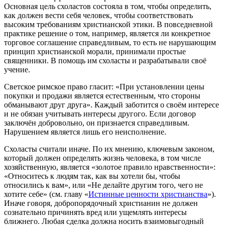
Основная цель схоластов состояла в том, чтобы определить,
как должен вести себя человек, чтобы соответствовать
высоким требованиям христианской этики. В повседневной
практике решение о том, например, является ли конкретное
торговое соглашение справедливым, то есть не нарушающим
принцип христианской морали, принимали простые
священники. В помощь им схоласты и разрабатывали своё
учение.
Светское римское право гласит: «При установлении цены
покупки и продажи является естественным, что стороны
обманывают друг друга». Каждый заботится о своём интересе
и не обязан учитывать интересы другого. Если договор
заключён добровольно, он признается справедливым.
Нарушением является лишь его неисполнение.
Схоласты считали иначе. По их мнению, ключевым законом,
который должен определять жизнь человека, в том числе
хозяйственную, является «
золотое правило нравственности
»:
«Относитесь к людям так, как вы хотели бы, чтобы
относились к вам», или «Не делайте другим того, чего не
хотите себе» (см. главу «
Истинные ценности христианства
»).
Иначе говоря, добропорядочный христианин не должен
сознательно причинять вред или ущемлять интересы
ближнего. Любая сделка должна носить взаимовыгодный