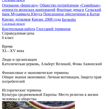
Сложный текст
Операция «Бернгард»
Общество потребления
«Семейные»
ценности японских корпораций
Фиатные деньги
Сельский
банк Мухаммада Юнуса
Пенсионное обеспечение в Китае
Кризис доткомов
Кризис 2008 года
Биткойн
Сложный текст
Контрольная работа
Глоссарий терминов
Справедливая цена
6 класс
Время
XI—XV века
Люди и организации
Католическая церковь
,
Альберт Великий
,
Фома Аквинский
Финансовые и экономические термины
Общие знания экономики: Личная мотивация
,
Защита прав
потребителей
Исторические термины
Культура средневековой Европы: Место религии в жизни
человека и общества