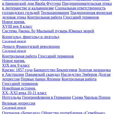
и банкирский дом Якоба Фуггера
Предпринимательская этика
в лютеранстве и кальвинизме
Социальная ответственность
голландских гильдий
Тюльпаномания
Традиционная японская
деловая этика
Контрольная работа
Глоссарий терминов
Новое время.
XVIII век
8 класс
Система Джона Ло
Мыльный пузырь Южных морей
Копигольд, фригольд и лизгольд
Сложный текст
Деньги Французской революции
Сложный текст
Контрольная работа
Глоссарий терминов
Новое время.
XIX век
9 класс
Кризис 1857 года
Банкротство Бекингемов
Золотая лихорадка
в Австралии
Панамский скандал
Наследство Эмберов
Долгая
депрессия
Первые банки Японии
Контрольная работа
Глоссарий терминов
Новейшая история.
XX–XXI века
10-11 класс
Нотгельды
Гиперинфляция в Германии
Схема Чарльза Понци
Великая депрессия
Сложный текст
Операция «Бернгард»
Общество потребления
«Семейные»