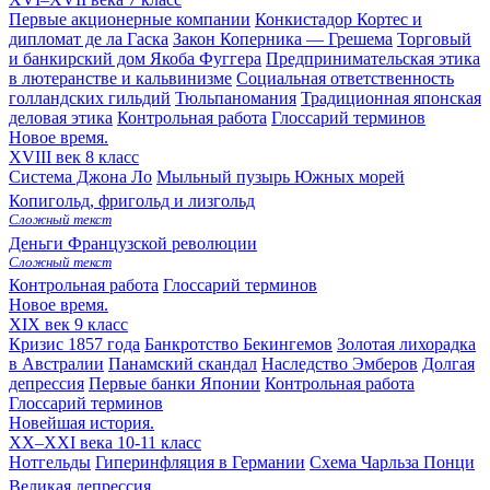
Первые акционерные компании
Конкистадор Кортес и
дипломат де ла Гаска
Закон Коперника — Грешема
Торговый
и банкирский дом Якоба Фуггера
Предпринимательская этика
в лютеранстве и кальвинизме
Социальная ответственность
голландских гильдий
Тюльпаномания
Традиционная японская
деловая этика
Контрольная работа
Глоссарий терминов
Новое время.
XVIII век
8 класс
Система Джона Ло
Мыльный пузырь Южных морей
Копигольд, фригольд и лизгольд
Сложный текст
Деньги Французской революции
Сложный текст
Контрольная работа
Глоссарий терминов
Новое время.
XIX век
9 класс
Кризис 1857 года
Банкротство Бекингемов
Золотая лихорадка
в Австралии
Панамский скандал
Наследство Эмберов
Долгая
депрессия
Первые банки Японии
Контрольная работа
Глоссарий терминов
Новейшая история.
XX–XXI века
10-11 класс
Нотгельды
Гиперинфляция в Германии
Схема Чарльза Понци
Великая депрессия