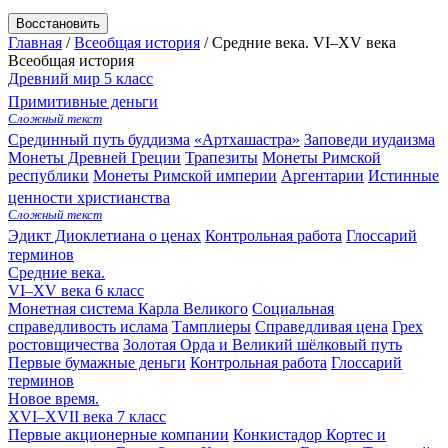
Восстановить
Главная
/
Всеобщая история
/
Средние века. VI–XV века
Всеобщая история
Древний мир
5 класс
Примитивные деньги
Сложный текст
Срединный путь буддизма
«Артхашастра»
Заповеди иудаизма
Монеты Древней Греции
Трапезиты
Монеты Римской
республики
Монеты Римской империи
Аргентарии
Истинные
ценности христианства
Сложный текст
Эдикт Диоклетиана о ценах
Контрольная работа
Глоссарий
терминов
Средние века.
VI–XV века
6 класс
Монетная система Карла Великого
Социальная
справедливость ислама
Тамплиеры
Справедливая цена
Грех
ростовщичества
Золотая Орда и Великий шёлковый путь
Первые бумажные деньги
Контрольная работа
Глоссарий
терминов
Новое время.
XVI–XVII века
7 класс
Первые акционерные компании
Конкистадор Кортес и