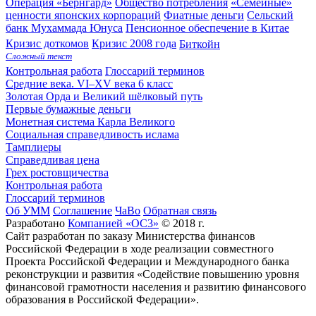
Операция «Бернгард»
Общество потребления
«Семейные»
ценности японских корпораций
Фиатные деньги
Сельский
банк Мухаммада Юнуса
Пенсионное обеспечение в Китае
Кризис доткомов
Кризис 2008 года
Биткойн
Сложный текст
Контрольная работа
Глоссарий терминов
Средние века. VI–XV века
6 класс
Золотая Орда и Великий шёлковый путь
Первые бумажные деньги
Монетная система Карла Великого
Социальная справедливость ислама
Тамплиеры
Справедливая цена
Грех ростовщичества
Контрольная работа
Глоссарий терминов
Об УММ
Соглашение
ЧаВо
Обратная связь
Разработано
Компанией «ОС3»
© 2018 г.
Сайт разработан по заказу Министерства финансов
Российской Федерации в ходе реализации совместного
Проекта Российской Федерации и Международного банка
реконструкции и развития «Содействие повышению уровня
финансовой грамотности населения и развитию финансового
образования в Российской Федерации».