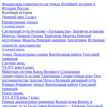
Финансовая грамотность на уроках Всеобщей истории и
Истории России
Всеобщая история
Древний мир
5 класс
Примитивные деньги
Сложный текст
Срединный путь буддизма
«Артхашастра»
Заповеди иудаизма
Монеты Древней Греции
Трапезиты
Монеты Римской
республики
Монеты Римской империи
Аргентарии
Истинные
ценности христианства
Сложный текст
Эдикт Диоклетиана о ценах
Контрольная работа
Глоссарий
терминов
Средние века.
VI–XV века
6 класс
Монетная система Карла Великого
Социальная
справедливость ислама
Тамплиеры
Справедливая цена
Грех
ростовщичества
Золотая Орда и Великий шёлковый путь
Первые бумажные деньги
Контрольная работа
Глоссарий
терминов
Новое время.
XVI–XVII века
7 класс
Первые акционерные компании
Конкистадор Кортес и
дипломат де ла Гаска
Закон Коперника — Грешема
Торговый