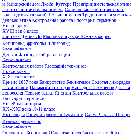
и банкирский дом Якоба Фуггера
Предпринимательская этика
в лютеранстве и кальвинизме
Социальная ответственность
голландских гильдий
Тюльпаномания
Традиционная японская
деловая этика
Контрольная работа
Глоссарий терминов
Новое время.
XVIII век
8 класс
Система Джона Ло
Мыльный пузырь Южных морей
Копигольд, фригольд и лизгольд
Сложный текст
Деньги Французской революции
Сложный текст
Контрольная работа
Глоссарий терминов
Новое время.
XIX век
9 класс
Кризис 1857 года
Банкротство Бекингемов
Золотая лихорадка
в Австралии
Панамский скандал
Наследство Эмберов
Долгая
депрессия
Первые банки Японии
Контрольная работа
Глоссарий терминов
Новейшая история.
XX–XXI века
10-11 класс
Нотгельды
Гиперинфляция в Германии
Схема Чарльза Понци
Великая депрессия
Сложный текст
Операция «Бернгард»
Общество потребления
«Семейные»