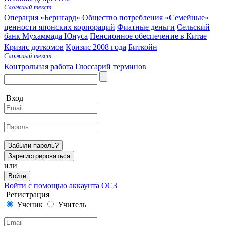
Сложный текст
Операция «Бернгард»
Общество потребления
«Семейные»
ценности японских корпораций
Фиатные деньги
Сельский
банк Мухаммада Юнуса
Пенсионное обеспечение в Китае
Кризис доткомов
Кризис 2008 года
Биткойн
Сложный текст
Контрольная работа
Глоссарий терминов
Вход
Забыли пароль?
Зарегистрироваться
или
Войти
Войти с помощью аккаунта ОС3
Регистрация
Ученик
Учитель