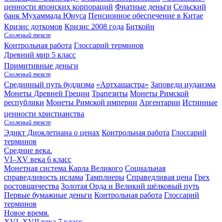
ценности японских корпораций
Фиатные деньги
Сельский
банк Мухаммада Юнуса
Пенсионное обеспечение в Китае
Кризис доткомов
Кризис 2008 года
Биткойн
Сложный текст
Контрольная работа
Глоссарий терминов
Древний мир
5 класс
Примитивные деньги
Сложный текст
Срединный путь буддизма
«Артхашастра»
Заповеди иудаизма
Монеты Древней Греции
Трапезиты
Монеты Римской
республики
Монеты Римской империи
Аргентарии
Истинные
ценности христианства
Сложный текст
Эдикт Диоклетиана о ценах
Контрольная работа
Глоссарий
терминов
Средние века.
VI–XV века
6 класс
Монетная система Карла Великого
Социальная
справедливость ислама
Тамплиеры
Справедливая цена
Грех
ростовщичества
Золотая Орда и Великий шёлковый путь
Первые бумажные деньги
Контрольная работа
Глоссарий
терминов
Новое время.
XVI–XVII века
7 класс