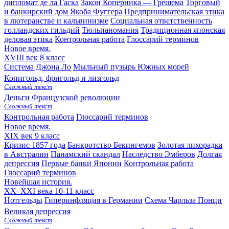
дипломат де ла Гаска
Закон Коперника — Грешема
Торговый
и банкирский дом Якоба Фуггера
Предпринимательская этика
в лютеранстве и кальвинизме
Социальная ответственность
голландских гильдий
Тюльпаномания
Традиционная японская
деловая этика
Контрольная работа
Глоссарий терминов
Новое время.
XVIII век
8 класс
Система Джона Ло
Мыльный пузырь Южных морей
Копигольд, фригольд и лизгольд
Сложный текст
Деньги Французской революции
Сложный текст
Контрольная работа
Глоссарий терминов
Новое время.
XIX век
9 класс
Кризис 1857 года
Банкротство Бекингемов
Золотая лихорадка
в Австралии
Панамский скандал
Наследство Эмберов
Долгая
депрессия
Первые банки Японии
Контрольная работа
Глоссарий терминов
Новейшая история.
XX–XXI века
10-11 класс
Нотгельды
Гиперинфляция в Германии
Схема Чарльза Понци
Великая депрессия
Сложный текст