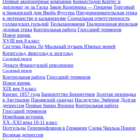
Первые акционерные компании
Конкистадор Кортес и
дипломат де ла Гаска
Закон Коперника — Грешема
Торговый
и банкирский дом Якоба Фуггера
Предпринимательская этика
в лютеранстве и кальвинизме
Социальная ответственность
голландских гильдий
Тюльпаномания
Традиционная японская
деловая этика
Контрольная работа
Глоссарий терминов
Новое время.
XVIII век
8 класс
Система Джона Ло
Мыльный пузырь Южных морей
Копигольд, фригольд и лизгольд
Сложный текст
Деньги Французской революции
Сложный текст
Контрольная работа
Глоссарий терминов
Новое время.
XIX век
9 класс
Кризис 1857 года
Банкротство Бекингемов
Золотая лихорадка
в Австралии
Панамский скандал
Наследство Эмберов
Долгая
депрессия
Первые банки Японии
Контрольная работа
Глоссарий терминов
Новейшая история.
XX–XXI века
10-11 класс
Нотгельды
Гиперинфляция в Германии
Схема Чарльза Понци
Великая депрессия