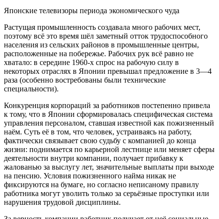
Японские телевизоры периода экономического чуда
Растущая промышленность создавала много рабочих мест,
поэтому всё это время шёл заметный отток трудоспособного
населения из сельских районов в промышленные центры,
расположенные на побережье. Рабочих рук всё равно не
хватало: в середине 1960-х спрос на рабочую силу в
некоторых отраслях в Японии превышал предложение в 3—4
раза (особенно востребованы были технические
специальности).
Конкуренция корпораций за работников постепенно привела
к тому, что в Японии сформировалась специфическая система
управления персоналом, ставшая известной как пожизненный
наём. Суть её в том, что человек, устраиваясь на работу,
фактически связывает свою судьбу с компанией до конца
жизни: поднимается по карьерной лестнице или меняет сферы
деятельности внутри компании, получает прибавку к
жалованью за выслугу лет, значительные выплаты при выходе
на пенсию. Условия пожизненного найма никак не
фиксируются на бумаге, но согласно неписаному правилу
работника могут уволить только за серьёзные проступки или
нарушения трудовой дисциплины.
За верность компании работник получает от неё социальные