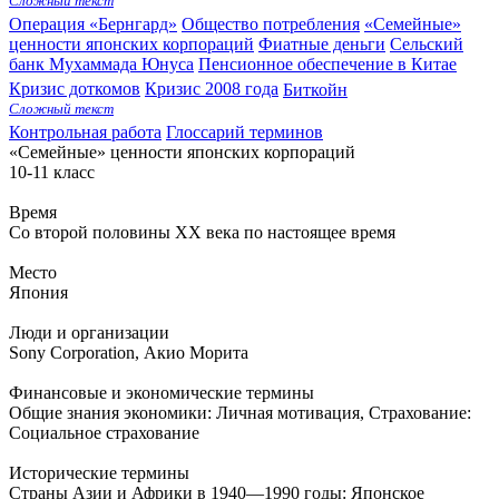
Сложный текст
Операция «Бернгард»
Общество потребления
«Семейные»
ценности японских корпораций
Фиатные деньги
Сельский
банк Мухаммада Юнуса
Пенсионное обеспечение в Китае
Кризис доткомов
Кризис 2008 года
Биткойн
Сложный текст
Контрольная работа
Глоссарий терминов
«Семейные» ценности японских корпораций
10-11 класс
Время
Со второй половины XX века по настоящее время
Место
Япония
Люди и организации
Sony Corporation
,
Акио Морита
Финансовые и экономические термины
Общие знания экономики: Личная мотивация
,
Страхование:
Социальное страхование
Исторические термины
Страны Азии и Африки в 1940—1990 годы: Японское