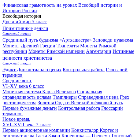
Финансовая грамотность на уроках Всеобщей истории и
Истории России
Всеобщая история
Древний мир
5 класс
Примитивные деньги
Сложный текст
Срединный путь буддизма
«Артхашастра»
Заповеди иудаизма
Монеты Древней Греции
Трапезиты
Монеты Римской
республики
Монеты Римской империи
Аргентарии
Истинные
ценности христианства
Сложный текст
Эдикт Диоклетиана о ценах
Контрольная работа
Глоссарий
терминов
Средние века.
VI–XV века
6 класс
Монетная система Карла Великого
Социальная
справедливость ислама
Тамплиеры
Справедливая цена
Грех
ростовщичества
Золотая Орда и Великий шёлковый путь
Первые бумажные деньги
Контрольная работа
Глоссарий
терминов
Новое время.
XVI–XVII века
7 класс
Первые акционерные компании
Конкистадор Кортес и
дипломат де ла Гаска
Закон Коперника — Грешема
Торговый