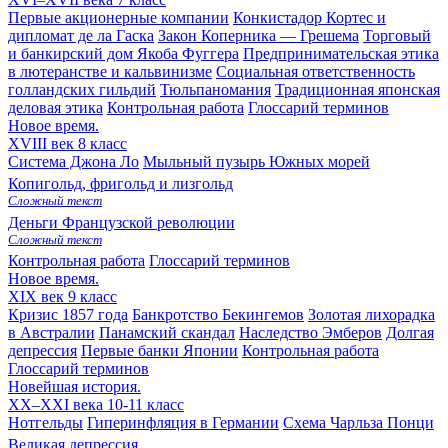
Первые акционерные компании
Конкистадор Кортес и
дипломат де ла Гаска
Закон Коперника — Грешема
Торговый
и банкирский дом Якоба Фуггера
Предпринимательская этика
в лютеранстве и кальвинизме
Социальная ответственность
голландских гильдий
Тюльпаномания
Традиционная японская
деловая этика
Контрольная работа
Глоссарий терминов
Новое время.
XVIII век
8 класс
Система Джона Ло
Мыльный пузырь Южных морей
Копигольд, фригольд и лизгольд
Сложный текст
Деньги Французской революции
Сложный текст
Контрольная работа
Глоссарий терминов
Новое время.
XIX век
9 класс
Кризис 1857 года
Банкротство Бекингемов
Золотая лихорадка
в Австралии
Панамский скандал
Наследство Эмберов
Долгая
депрессия
Первые банки Японии
Контрольная работа
Глоссарий терминов
Новейшая история.
XX–XXI века
10-11 класс
Нотгельды
Гиперинфляция в Германии
Схема Чарльза Понци
Великая депрессия