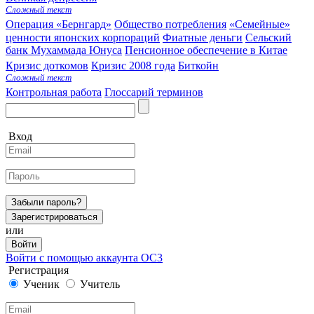
Сложный текст
Операция «Бернгард»
Общество потребления
«Семейные»
ценности японских корпораций
Фиатные деньги
Сельский
банк Мухаммада Юнуса
Пенсионное обеспечение в Китае
Кризис доткомов
Кризис 2008 года
Биткойн
Сложный текст
Контрольная работа
Глоссарий терминов
Вход
Забыли пароль?
Зарегистрироваться
или
Войти
Войти с помощью аккаунта ОС3
Регистрация
Ученик
Учитель