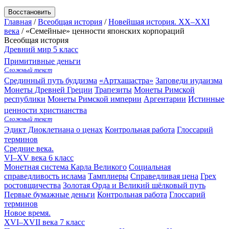
Восстановить
Главная
/
Всеобщая история
/
Новейшая история. XX–XXI
века
/
«Семейные» ценности японских корпораций
Всеобщая история
Древний мир
5 класс
Примитивные деньги
Сложный текст
Срединный путь буддизма
«Артхашастра»
Заповеди иудаизма
Монеты Древней Греции
Трапезиты
Монеты Римской
республики
Монеты Римской империи
Аргентарии
Истинные
ценности христианства
Сложный текст
Эдикт Диоклетиана о ценах
Контрольная работа
Глоссарий
терминов
Средние века.
VI–XV века
6 класс
Монетная система Карла Великого
Социальная
справедливость ислама
Тамплиеры
Справедливая цена
Грех
ростовщичества
Золотая Орда и Великий шёлковый путь
Первые бумажные деньги
Контрольная работа
Глоссарий
терминов
Новое время.
XVI–XVII века
7 класс