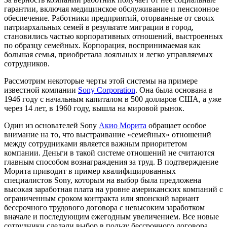
гарантии, включая медицинское обслуживание и пенсионное
обеспечение. Работники предприятий, оторванные от своих
патриархальных семей в результате миграции в город,
становились частью корпоративных отношений, выстроенных
по образцу семейных. Корпорация, воспринимаемая как
большая семья, приобретала лояльных и легко управляемых
сотрудников.
Рассмотрим некоторые черты этой системы на примере
известной компании
Sony Corporation
. Она была основана в
1946 году с начальным капиталом в 500 долларов США, а уже
через 14 лет, в 1960 году, вышла на мировой рынок.
Один из основателей Sony
Акио Морита
обращает особое
внимание на то, что выстраивание «семейных» отношений
между сотрудниками является важным приоритетом
компании. Деньги в такой системе отношений не считаются
главным способом вознаграждения за труд. В подтверждение
Морита приводит в пример квалифицированных
специалистов Sony, которым на выбор была предложена
высокая заработная плата на уровне американских компаний с
ограниченным сроком контракта или японский вариант
бессрочного трудового договора с невысоким заработком
вначале и последующим ежегодным увеличением. Все новые
сотрудники сделали выбор в пользу бессрочного договора.