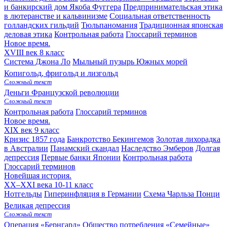
и банкирский дом Якоба Фуггера
Предпринимательская этика
в лютеранстве и кальвинизме
Социальная ответственность
голландских гильдий
Тюльпаномания
Традиционная японская
деловая этика
Контрольная работа
Глоссарий терминов
Новое время.
XVIII век
8 класс
Система Джона Ло
Мыльный пузырь Южных морей
Копигольд, фригольд и лизгольд
Сложный текст
Деньги Французской революции
Сложный текст
Контрольная работа
Глоссарий терминов
Новое время.
XIX век
9 класс
Кризис 1857 года
Банкротство Бекингемов
Золотая лихорадка
в Австралии
Панамский скандал
Наследство Эмберов
Долгая
депрессия
Первые банки Японии
Контрольная работа
Глоссарий терминов
Новейшая история.
XX–XXI века
10-11 класс
Нотгельды
Гиперинфляция в Германии
Схема Чарльза Понци
Великая депрессия
Сложный текст
Операция «Бернгард»
Общество потребления
«Семейные»