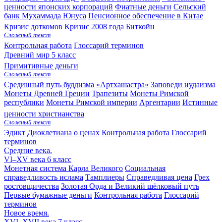
ценности японских корпораций
Фиатные деньги
Сельский
банк Мухаммада Юнуса
Пенсионное обеспечение в Китае
Кризис доткомов
Кризис 2008 года
Биткойн
Сложный текст
Контрольная работа
Глоссарий терминов
Древний мир
5 класс
Примитивные деньги
Сложный текст
Срединный путь буддизма
«Артхашастра»
Заповеди иудаизма
Монеты Древней Греции
Трапезиты
Монеты Римской
республики
Монеты Римской империи
Аргентарии
Истинные
ценности христианства
Сложный текст
Эдикт Диоклетиана о ценах
Контрольная работа
Глоссарий
терминов
Средние века.
VI–XV века
6 класс
Монетная система Карла Великого
Социальная
справедливость ислама
Тамплиеры
Справедливая цена
Грех
ростовщичества
Золотая Орда и Великий шёлковый путь
Первые бумажные деньги
Контрольная работа
Глоссарий
терминов
Новое время.
XVI–XVII века
7 класс