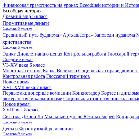
Финансовая грамотность на уроках Всеобщей истории и Истор
Всеобщая история
Древний мир
5 класс
Примитивные деньги
Сложный текст
Срединный путь буддизма
«Артхашастра»
Заповеди иудаизма
М
христианства
Сложный текст
Эдикт Диоклетиана о ценах
Контрольная работа
Глоссарий тер
Средние века.
VI–XV века
6 класс
Монетная система Карла Великого
Социальная справедливость
Контрольная работа
Глоссарий терминов
Новое время.
XVI–XVII века
7 класс
Первые акционерные компании
Конкистадор Кортес и дипломат
лютеранстве и кальвинизме
Социальная ответственность голл
Новое время.
XVIII век
8 класс
Система Джона Ло
Мыльный пузырь Южных морей
Копигольд
Сложный текст
Деньги Французской революции
Сложный текст