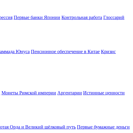
рессия
Первые банки Японии
Контрольная работа
Глоссарий
хаммада Юнуса
Пенсионное обеспечение в Китае
Кризис
и
Монеты Римской империи
Аргентарии
Истинные ценности
отая Орда и Великий шёлковый путь
Первые бумажные деньги