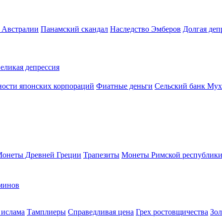
в Австралии
Панамский скандал
Наследство Эмберов
Долгая деп
еликая депрессия
ости японских корпораций
Фиатные деньги
Сельский банк Му
онеты Древней Греции
Трапезиты
Монеты Римской республик
минов
 ислама
Тамплиеры
Справедливая цена
Грех ростовщичества
Зол