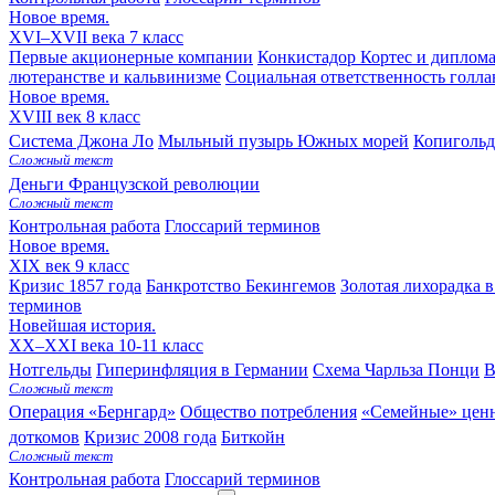
Новое время.
XVI–XVII века
7 класс
Первые акционерные компании
Конкистадор Кортес и дипломат
лютеранстве и кальвинизме
Социальная ответственность голл
Новое время.
XVIII век
8 класс
Система Джона Ло
Мыльный пузырь Южных морей
Копигольд
Сложный текст
Деньги Французской революции
Сложный текст
Контрольная работа
Глоссарий терминов
Новое время.
XIX век
9 класс
Кризис 1857 года
Банкротство Бекингемов
Золотая лихорадка 
терминов
Новейшая история.
XX–XXI века
10-11 класс
Нотгельды
Гиперинфляция в Германии
Схема Чарльза Понци
В
Сложный текст
Операция «Бернгард»
Общество потребления
«Семейные» ценн
доткомов
Кризис 2008 года
Биткойн
Сложный текст
Контрольная работа
Глоссарий терминов