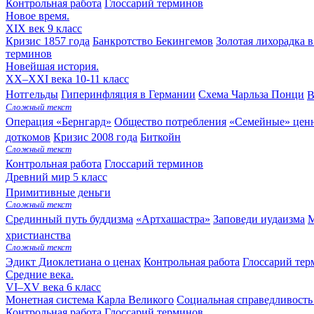
Контрольная работа
Глоссарий терминов
Новое время.
XIX век
9 класс
Кризис 1857 года
Банкротство Бекингемов
Золотая лихорадка 
терминов
Новейшая история.
XX–XXI века
10-11 класс
Нотгельды
Гиперинфляция в Германии
Схема Чарльза Понци
В
Сложный текст
Операция «Бернгард»
Общество потребления
«Семейные» ценн
доткомов
Кризис 2008 года
Биткойн
Сложный текст
Контрольная работа
Глоссарий терминов
Древний мир
5 класс
Примитивные деньги
Сложный текст
Срединный путь буддизма
«Артхашастра»
Заповеди иудаизма
М
христианства
Сложный текст
Эдикт Диоклетиана о ценах
Контрольная работа
Глоссарий тер
Средние века.
VI–XV века
6 класс
Монетная система Карла Великого
Социальная справедливость
Контрольная работа
Глоссарий терминов