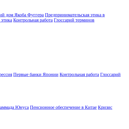
ий дом Якоба Фуггера
Предпринимательская этика в
 этика
Контрольная работа
Глоссарий терминов
рессия
Первые банки Японии
Контрольная работа
Глоссарий
хаммада Юнуса
Пенсионное обеспечение в Китае
Кризис