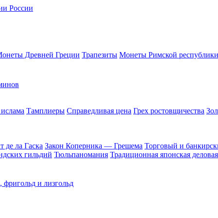
ии России
онеты Древней Греции
Трапезиты
Монеты Римской республик
минов
 ислама
Тамплиеры
Справедливая цена
Грех ростовщичества
Зол
 де ла Гаска
Закон Коперника — Грешема
Торговый и банкирск
андских гильдий
Тюльпаномания
Традиционная японская деловая
, фригольд и лизгольд