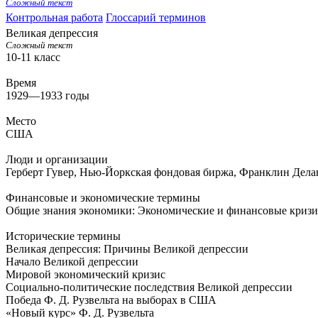
Сложный текст
Контрольная работа
Глоссарий терминов
Великая депрессия
Сложный текст
10-11 класс
Время
1929—1933 годы
Место
США
Люди и организации
Герберт Гувер
,
Нью-Йоркская фондовая биржа
,
Франклин Делан
Финансовые и экономические термины
Общие знания экономики: Экономические и финансовые криз
Исторические термины
Великая депрессия: Причины Великой депрессии
Начало Великой депрессии
Мировой экономический кризис
Социально-политические последствия Великой депрессии
Победа Ф. Д. Рузвельта на выборах в США
«Новый курс» Ф. Д. Рузвельта