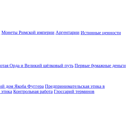
и
Монеты Римской империи
Аргентарии
Истинные ценности
отая Орда и Великий шёлковый путь
Первые бумажные деньги
ий дом Якоба Фуггера
Предпринимательская этика в
 этика
Контрольная работа
Глоссарий терминов