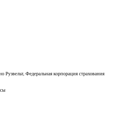
о Рузвельт
,
Федеральная корпорация страхования
исы