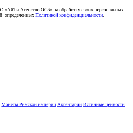
ОО «АйТи Агенство ОСӠ» на обработку своих персональных
ей, определенных
Политикой конфиденциальности
.
и
Монеты Римской империи
Аргентарии
Истинные ценности