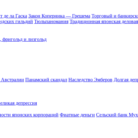
 де ла Гаска
Закон Коперника — Грешема
Торговый и банкирск
андских гильдий
Тюльпаномания
Традиционная японская деловая
, фригольд и лизгольд
в Австралии
Панамский скандал
Наследство Эмберов
Долгая деп
еликая депрессия
ости японских корпораций
Фиатные деньги
Сельский банк Му