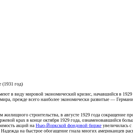
 (1931 год)
имеют в виду мировой экономический кризис, начавшийся в 1929 
ы мира, прежде всего наиболее экономически развитые — Герма
м жилищного строительства, в августе 1929 года сокращение пр
жевой крах в конце октября 1929 года, ознаменовавшийся боль
тоимость акций на
Нью-Йоркской фондовой бирже
увеличилась с 
 Надежда на быстрое обогащение гнала многих американцев рас