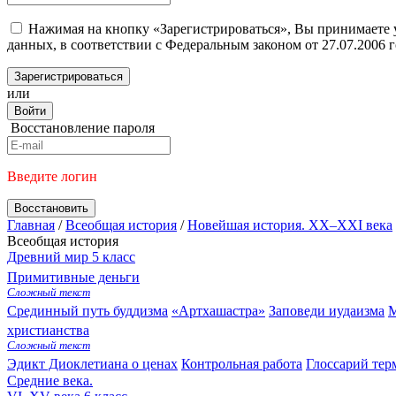
Нажимая на кнопку «Зарегистрироваться», Вы принимаете
данных, в соответствии с Федеральным законом от 27.07.2006
Зарегистрироваться
или
Войти
Восстановление пароля
Введите логин
Восстановить
Главная
/
Всеобщая история
/
Новейшая история. XX–XXI века
Всеобщая история
Древний мир
5 класс
Примитивные деньги
Сложный текст
Срединный путь буддизма
«Артхашастра»
Заповеди иудаизма
М
христианства
Сложный текст
Эдикт Диоклетиана о ценах
Контрольная работа
Глоссарий тер
Средние века.