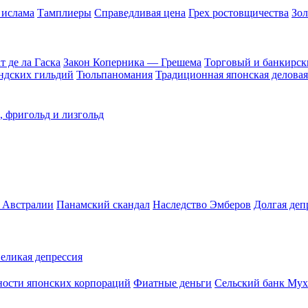
 ислама
Тамплиеры
Справедливая цена
Грех ростовщичества
Зол
 де ла Гаска
Закон Коперника — Грешема
Торговый и банкирск
андских гильдий
Тюльпаномания
Традиционная японская деловая
, фригольд и лизгольд
в Австралии
Панамский скандал
Наследство Эмберов
Долгая деп
еликая депрессия
ости японских корпораций
Фиатные деньги
Сельский банк Му