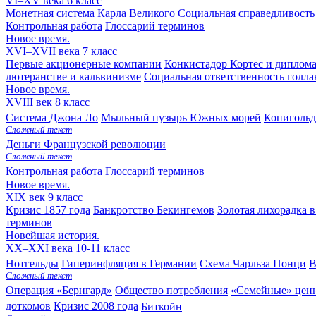
VI–XV века
6 класс
Монетная система Карла Великого
Социальная справедливость
Контрольная работа
Глоссарий терминов
Новое время.
XVI–XVII века
7 класс
Первые акционерные компании
Конкистадор Кортес и дипломат
лютеранстве и кальвинизме
Социальная ответственность голл
Новое время.
XVIII век
8 класс
Система Джона Ло
Мыльный пузырь Южных морей
Копигольд
Сложный текст
Деньги Французской революции
Сложный текст
Контрольная работа
Глоссарий терминов
Новое время.
XIX век
9 класс
Кризис 1857 года
Банкротство Бекингемов
Золотая лихорадка 
терминов
Новейшая история.
XX–XXI века
10-11 класс
Нотгельды
Гиперинфляция в Германии
Схема Чарльза Понци
В
Сложный текст
Операция «Бернгард»
Общество потребления
«Семейные» ценн
доткомов
Кризис 2008 года
Биткойн