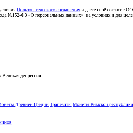
 условия
Пользовательского соглашения
и даете своё согласие О
 года №152-ФЗ «О персональных данных», на условиях и для цел
/
Великая депрессия
онеты Древней Греции
Трапезиты
Монеты Римской республик
минов