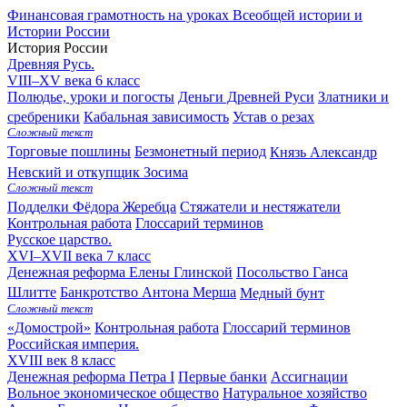
Финансовая грамотность на уроках Всеобщей истории и
Истории России
История России
Древняя Русь.
VIII–XV века
6 класс
Полюдье, уроки и погосты
Деньги Древней Руси
Златники и
сребреники
Кабальная зависимость
Устав о резах
Сложный текст
Торговые пошлины
Безмонетный период
Князь Александр
Невский и откупщик Зосима
Сложный текст
Подделки Фёдора Жеребца
Стяжатели и нестяжатели
Контрольная работа
Глоссарий терминов
Русское царство.
XVI–XVII века
7 класс
Денежная реформа Елены Глинской
Посольство Ганса
Шлитте
Банкротство Антона Мерша
Медный бунт
Сложный текст
«Домострой»
Контрольная работа
Глоссарий терминов
Российская империя.
XVIII век
8 класс
Денежная реформа Петра I
Первые банки
Ассигнации
Вольное экономическое общество
Натуральное хозяйство