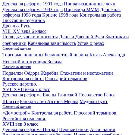
Денежная реформа 1991 года
Приватизационные чеки
Денежная реформа 1993 года
Пирамида МММ
Денежная
реформа 1998 года
Кризис 1998 года
Контрольная работа
Глоссарий терминов
Древняя Русь.
VIII–XV века
6 класс
Полюдье, уроки и погосты
Деньги Древней Руси
Златники и
сребреники
Кабальная зависимость
Устав о резах
Сложный текст
Торговые пошлины
Безмонетный период
Князь Александр
Невский и откупщик Зосима
Сложный текст
Подделки Фёдора Жеребца
Стяжатели и нестяжатели
Контрольная работа
Глоссарий терминов
Русское царство.
XVI–XVII века
7 класс
Денежная реформа Елены Глинской
Посольство Ганса
Шлитте
Банкротство Антона Мерша
Медный бунт
Сложный текст
«Домострой»
Контрольная работа
Глоссарий терминов
Российская империя.
XVIII век
8 класс
Денежная реформа Петра I
Первые банки
Ассигнации
Вольное экономическое общество
Натуральное хозяйство