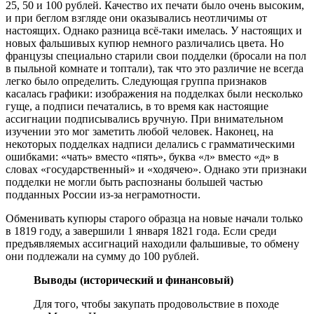
25, 50 и 100 рублей. Качество их печати было очень высоким,
и при беглом взгляде они оказывались неотличимы от
настоящих. Однако разница всё-таки имелась. У настоящих и
новых фальшивых купюр немного различались цвета. Но
французы специально старили свои подделки (бросали на пол
в пыльной комнате и топтали), так что это различие не всегда
легко было определить. Следующая группа признаков
касалась графики: изображения на подделках были несколько
гуще, а подписи печатались, в то время как настоящие
ассигнации подписывались вручную. При внимательном
изучении это мог заметить любой человек. Наконец, на
некоторых подделках надписи делались с грамматическими
ошибками: «чать» вместо «пять», буква «л» вместо «д» в
словах «государственный» и «ходячею». Однако эти признаки
подделки не могли быть распознаны большей частью
подданных России из-за неграмотности.
Обменивать купюры старого образца на новые начали только
в 1819 году, а завершили 1 января 1821 года. Если среди
предъявляемых ассигнаций находили фальшивые, то обмену
они подлежали на сумму до 100 рублей.
Выводы (исторический и финансовый)
Для того, чтобы закупать продовольствие в походе