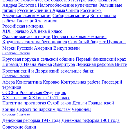
Андрея Болотова
Налогообложение купечества
Фальшивые
пятаки
Русские ученики Адама Смита
Российско-
Американская компания
Сибирская монета
Контрольная
работа
Глоссарий терминов
Российская империя.
XIX – начало XX века
9 класс
Фальшивые ассигнации
Первая страховая компания
Кредитная система беспоповцев
Семейный бюджет Пушкина
Марки Русской Америки
Выкуп земли
Сложный текст
Круговая порука в сельской общине
Первый банковский крах
Пирамида Ивана Рыкова
Эмеритура
Денежная реформа Витте
Крестьянский и Дворянский земельные банки
Сложный текст
Афера Константина Коровко
Контрольная работа
Глоссарий
терминов
СССР и Российская Федерация.
XX – начало XXI века
10-11 класс
Патент на противогаз
Сухой закон
Деньги Гражданской
войны
Дефолт по царским долгам
Червонец
Сложный текст
Денежная реформа 1947 года
Денежная реформа 1961 года
Советские банки