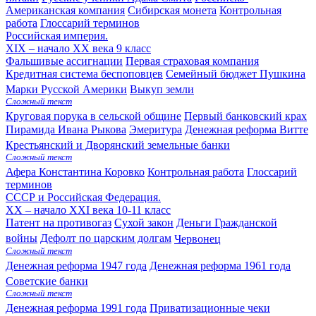
Американская компания
Сибирская монета
Контрольная
работа
Глоссарий терминов
Российская империя.
XIX – начало XX века
9 класс
Фальшивые ассигнации
Первая страховая компания
Кредитная система беспоповцев
Семейный бюджет Пушкина
Марки Русской Америки
Выкуп земли
Сложный текст
Круговая порука в сельской общине
Первый банковский крах
Пирамида Ивана Рыкова
Эмеритура
Денежная реформа Витте
Крестьянский и Дворянский земельные банки
Сложный текст
Афера Константина Коровко
Контрольная работа
Глоссарий
терминов
СССР и Российская Федерация.
XX – начало XXI века
10-11 класс
Патент на противогаз
Сухой закон
Деньги Гражданской
войны
Дефолт по царским долгам
Червонец
Сложный текст
Денежная реформа 1947 года
Денежная реформа 1961 года
Советские банки
Сложный текст
Денежная реформа 1991 года
Приватизационные чеки