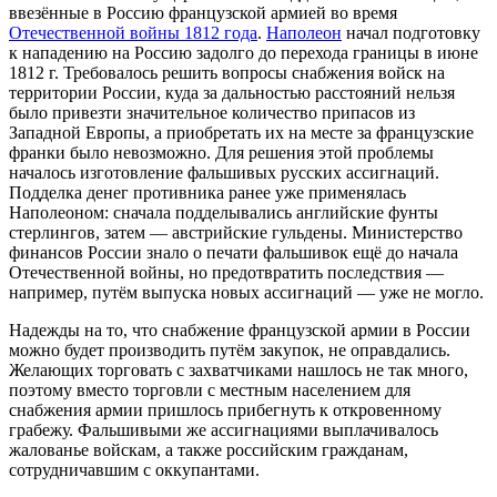
ввезённые в Россию французской армией во время
Отечественной войны 1812 года
.
Наполеон
начал подготовку
к нападению на Россию задолго до перехода границы в июне
1812 г. Требовалось решить вопросы снабжения войск на
территории России, куда за дальностью расстояний нельзя
было привезти значительное количество припасов из
Западной Европы, а приобретать их на месте за французские
франки было невозможно. Для решения этой проблемы
началось изготовление фальшивых русских ассигнаций.
Подделка денег противника ранее уже применялась
Наполеоном: сначала подделывались английские фунты
стерлингов, затем — австрийские гульдены. Министерство
финансов России знало о печати фальшивок ещё до начала
Отечественной войны, но предотвратить последствия —
например, путём выпуска новых ассигнаций — уже не могло.
Надежды на то, что снабжение французской армии в России
можно будет производить путём закупок, не оправдались.
Желающих торговать с захватчиками нашлось не так много,
поэтому вместо торговли с местным населением для
снабжения армии пришлось прибегнуть к откровенному
грабежу. Фальшивыми же ассигнациями выплачивалось
жалованье войскам, а также российским гражданам,
сотрудничавшим с оккупантами.