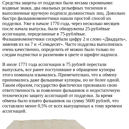
Средства защиты от подделки были весьма скромными:
водяные знаки
, два овальных рельефных
тиснения
и
выполненные вручную подписи должностных лиц. Довольно
быстро фальшивомонетчики нашли простой способ их
подделки. Уже в начале 1770 года, через несколько месяцев
после начала выпуска, были обнаружены 25-рублёвые
ассигнации, переделанные в 75-рублёвые.
Фальшивомонетчики соскребали цифру 2 и слово «Двадцать»,
заменяя их на 7 и «Семьдесят». Часто подделка выполнялась
очень качественно, определить её можно было только по
следам подчистки и различиям в цвете и шрифте надписи.
В июле 1771 года ассигнации в 75 рублей перестали
выпускать, все ранее поступившие в обращение купюры
этого номинала изымались. Примечательно, что к обмену
принимались даже фальшивые купюры, но не более одной.
Таким образом, государство фактически признавало свою
ответственность за появление фальшивок и недостаточную
техническую защиту ассигнаций от подделки. За время
обмена было изъято фальшивок на сумму 5600 рублей, что
составляло менее 0,5% от всех выпущенных к тому времени
ассигнаций.