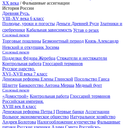
XX века
/
Фальшивые ассигнации
История России
Древняя Русь.
VIII–XV века
6 класс
Полюдье, уроки и погосты
Деньги Древней Руси
Златники и
сребреники
Кабальная зависимость
Устав о резах
Сложный текст
Торговые пошлины
Безмонетный период
Князь Александр
Невский и откупщик Зосима
Сложный текст
Подделки Фёдора Жеребца
Стяжатели и нестяжатели
Контрольная работа
Глоссарий терминов
Русское царство.
XVI–XVII века
7 класс
Денежная реформа Елены Глинской
Посольство Ганса
Шлитте
Банкротство Антона Мерша
Медный бунт
Сложный текст
«Домострой»
Контрольная работа
Глоссарий терминов
Российская империя.
XVIII век
8 класс
Денежная реформа Петра I
Первые банки
Ассигнации
Вольное экономическое общество
Натуральное хозяйство
Андрея Болотова
Налогообложение купечества
Фальшивые
пятаки
Русские ученики Адама Смита
Российско-