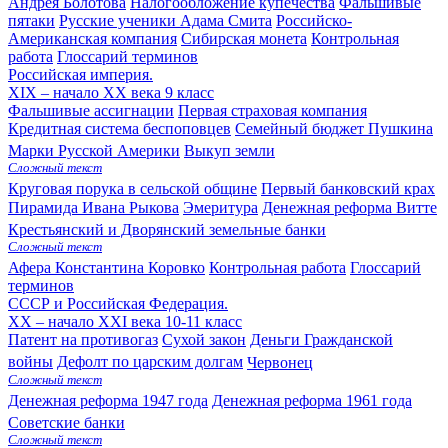
Андрея Болотова
Налогообложение купечества
Фальшивые
пятаки
Русские ученики Адама Смита
Российско-
Американская компания
Сибирская монета
Контрольная
работа
Глоссарий терминов
Российская империя.
XIX – начало XX века
9 класс
Фальшивые ассигнации
Первая страховая компания
Кредитная система беспоповцев
Семейный бюджет Пушкина
Марки Русской Америки
Выкуп земли
Сложный текст
Круговая порука в сельской общине
Первый банковский крах
Пирамида Ивана Рыкова
Эмеритура
Денежная реформа Витте
Крестьянский и Дворянский земельные банки
Сложный текст
Афера Константина Коровко
Контрольная работа
Глоссарий
терминов
СССР и Российская Федерация.
XX – начало XXI века
10-11 класс
Патент на противогаз
Сухой закон
Деньги Гражданской
войны
Дефолт по царским долгам
Червонец
Сложный текст
Денежная реформа 1947 года
Денежная реформа 1961 года
Советские банки
Сложный текст