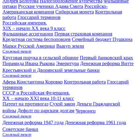
Андрея Болотова
Налогообложение купечества
Фальшивые
пятаки
Русские ученики Адама Смита
Российско-
Американская компания
Сибирская монета
Контрольная
работа
Глоссарий терминов
Российская империя.
XIX – начало XX века
9 класс
Фальшивые ассигнации
Первая страховая компания
Кредитная система беспоповцев
Семейный бюджет Пушкина
Марки Русской Америки
Выкуп земли
Сложный текст
Круговая порука в сельской общине
Первый банковский крах
Пирамида Ивана Рыкова
Эмеритура
Денежная реформа Витте
Крестьянский и Дворянский земельные банки
Сложный текст
Афера Константина Коровко
Контрольная работа
Глоссарий
терминов
СССР и Российская Федерация.
XX – начало XXI века
10-11 класс
Патент на противогаз
Сухой закон
Деньги Гражданской
войны
Дефолт по царским долгам
Червонец
Сложный текст
Денежная реформа 1947 года
Денежная реформа 1961 года
Советские банки
Сложный текст