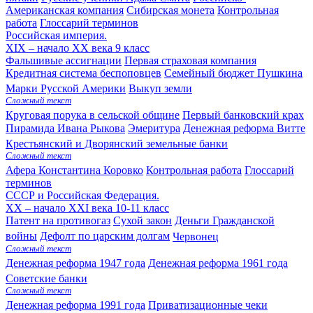
Американская компания
Сибирская монета
Контрольная
работа
Глоссарий терминов
Российская империя.
XIX – начало XX века
9 класс
Фальшивые ассигнации
Первая страховая компания
Кредитная система беспоповцев
Семейный бюджет Пушкина
Марки Русской Америки
Выкуп земли
Сложный текст
Круговая порука в сельской общине
Первый банковский крах
Пирамида Ивана Рыкова
Эмеритура
Денежная реформа Витте
Крестьянский и Дворянский земельные банки
Сложный текст
Афера Константина Коровко
Контрольная работа
Глоссарий
терминов
СССР и Российская Федерация.
XX – начало XXI века
10-11 класс
Патент на противогаз
Сухой закон
Деньги Гражданской
войны
Дефолт по царским долгам
Червонец
Сложный текст
Денежная реформа 1947 года
Денежная реформа 1961 года
Советские банки
Сложный текст
Денежная реформа 1991 года
Приватизационные чеки