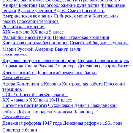
Андрея Болотова
Налогообложение купечества
Фальшивые
пятаки
Русские ученики Адама Смита
Российско-
Американская компания
Сибирская монета
Контрольная
работа
Глоссарий терминов
Российская империя.
XIX – начало XX века
9 класс
Фальшивые ассигнации
Первая страховая компания
Кредитная система беспоповцев
Семейный бюджет Пушкина
Марки Русской Америки
Выкуп земли
Сложный текст
Круговая порука в сельской общине
Первый банковский крах
Пирамида Ивана Рыкова
Эмеритура
Денежная реформа Витте
Крестьянский и Дворянский земельные банки
Сложный текст
Афера Константина Коровко
Контрольная работа
Глоссарий
терминов
СССР и Российская Федерация.
XX – начало XXI века
10-11 класс
Патент на противогаз
Сухой закон
Деньги Гражданской
войны
Дефолт по царским долгам
Червонец
Сложный текст
Денежная реформа 1947 года
Денежная реформа 1961 года
Советские банки