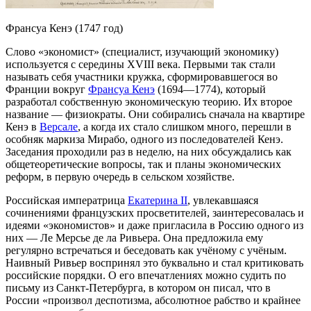
Франсуа Кенэ (1747 год)
Слово «экономист» (специалист, изучающий экономику)
используется с середины XVIII века. Первыми так стали
называть себя участники кружка, сформировавшегося во
Франции вокруг
Франсуа Кенэ
(1694—1774), который
разработал собственную экономическую теорию. Их второе
название —
физиократы
. Они собирались сначала на квартире
Кенэ в
Версале
, а когда их стало слишком много, перешли в
особняк маркиза Мирабо, одного из последователей Кенэ.
Заседания проходили раз в неделю, на них обсуждались как
общетеоретические вопросы, так и планы экономических
реформ, в первую очередь в сельском хозяйстве.
Российская императрица
Екатерина II
, увлекавшаяся
сочинениями французских просветителей, заинтересовалась и
идеями «экономистов» и даже пригласила в Россию одного из
них — Ле Мерсье де ла Ривьера. Она предложила ему
регулярно встречаться и беседовать как учёному с учёным.
Наивный Ривьер воспринял это буквально и стал критиковать
российские порядки. О его впечатлениях можно судить по
письму из Санкт-Петербурга, в котором он писал, что в
России «произвол деспотизма, абсолютное рабство и крайнее