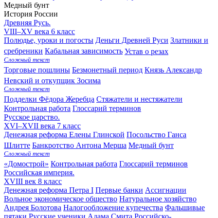
Медный бунт
История России
Древняя Русь.
VIII–XV века
6 класс
Полюдье, уроки и погосты
Деньги Древней Руси
Златники и
сребреники
Кабальная зависимость
Устав о резах
Сложный текст
Торговые пошлины
Безмонетный период
Князь Александр
Невский и откупщик Зосима
Сложный текст
Подделки Фёдора Жеребца
Стяжатели и нестяжатели
Контрольная работа
Глоссарий терминов
Русское царство.
XVI–XVII века
7 класс
Денежная реформа Елены Глинской
Посольство Ганса
Шлитте
Банкротство Антона Мерша
Медный бунт
Сложный текст
«Домострой»
Контрольная работа
Глоссарий терминов
Российская империя.
XVIII век
8 класс
Денежная реформа Петра I
Первые банки
Ассигнации
Вольное экономическое общество
Натуральное хозяйство
Андрея Болотова
Налогообложение купечества
Фальшивые
пятаки
Русские ученики Адама Смита
Российско-