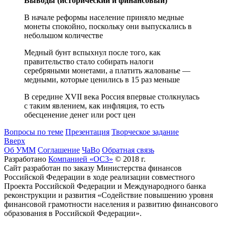
Выводы (исторический и финансовый)
В начале реформы население приняло медные
монеты спокойно, поскольку они выпускались в
небольшом количестве
Медный бунт вспыхнул после того, как
правительство стало собирать налоги
серебряными монетами, а платить жалованье —
медными, которые ценились в 15 раз меньше
В середине XVII века Россия впервые столкнулась
с таким явлением, как инфляция, то есть
обесценение денег или рост цен
Вопросы по теме
Презентация
Творческое задание
Вверх
Об УММ
Соглашение
ЧаВо
Обратная связь
Разработано
Компанией «ОС3»
© 2018 г.
Сайт разработан по заказу Министерства финансов
Российской Федерации в ходе реализации совместного
Проекта Российской Федерации и Международного банка
реконструкции и развития «Содействие повышению уровня
финансовой грамотности населения и развитию финансового
образования в Российской Федерации».