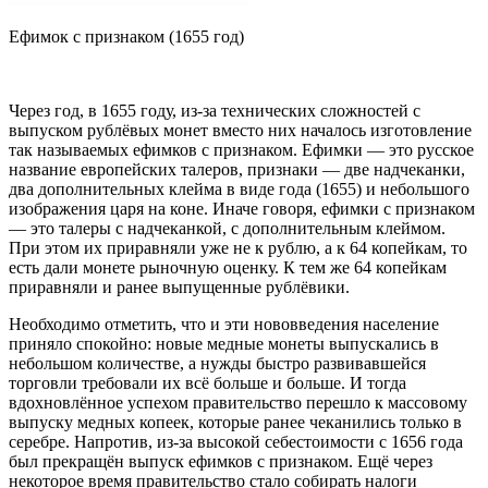
Ефимок с признаком (1655 год)
Через год, в 1655 году, из-за технических сложностей с
выпуском рублёвых монет вместо них началось изготовление
так называемых ефимков с признаком. Ефимки — это русское
название европейских талеров, признаки — две надчеканки,
два дополнительных клейма в виде года (1655) и небольшого
изображения царя на коне. Иначе говоря, ефимки с признаком
— это талеры с надчеканкой, с дополнительным клеймом.
При этом их приравняли уже не к рублю, а к 64 копейкам, то
есть дали монете рыночную оценку. К тем же 64 копейкам
приравняли и ранее выпущенные рублёвики.
Необходимо отметить, что и эти нововведения население
приняло спокойно: новые медные монеты выпускались в
небольшом количестве, а нужды быстро развивавшейся
торговли требовали их всё больше и больше. И тогда
вдохновлённое успехом правительство перешло к массовому
выпуску медных копеек, которые ранее чеканились только в
серебре. Напротив, из-за высокой себестоимости с 1656 года
был прекращён выпуск ефимков с признаком. Ещё через
некоторое время правительство стало собирать налоги