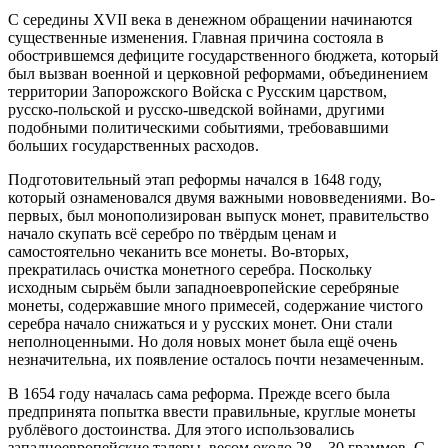
С середины XVII века в денежном обращении начинаются
существенные изменения. Главная причина состояла в
обострившемся
дефиците государственного бюджета
, который
был вызван военной и церковной реформами, объединением
территории Запорожского Войска с Русским царством,
русско-польской и русско-шведской войнами, другими
подобными политическими событиями, требовавшими
больших государственных расходов.
Подготовительный этап реформы начался в 1648 году,
который ознаменовался двумя важными нововведениями. Во-
первых, был монополизирован выпуск монет, правительство
начало скупать всё серебро по твёрдым ценам и
самостоятельно чеканить все монеты. Во-вторых,
прекратилась очистка монетного серебра. Поскольку
исходным сырьём были западноевропейские серебряные
монеты, содержавшие много примесей, содержание чистого
серебра начало снижаться и у русских монет. Они стали
неполноценными. Но доля новых монет была ещё очень
незначительна, их появление осталось почти незамеченным.
В 1654 году началась сама реформа. Прежде всего была
предпринята попытка ввести правильные, круглые монеты
рублёвого достоинства. Для этого использовались
западноевропейские
талеры
, весом около 28—30 граммов. С