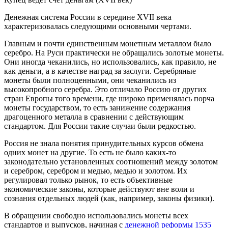
Денежная система России в середине XVII века
характеризовалась следующими основными чертами.
Главным и почти единственным монетным металлом было
серебро. На Руси практически не обращались золотые монеты.
Они иногда чеканились, но использовались, как правило, не
как
деньги
, а в качестве наград за заслуги. Серебряные
монеты были
полноценными
, они чеканились из
высокопробного серебра. Это отличало Россию от других
стран Европы того времени, где широко применялась
порча
монеты
государством, то есть занижение содержания
драгоценного металла в сравнении с действующим
стандартом. Для России такие случаи были редкостью.
Россия не знала понятия
принудительных курсов
обмена
одних монет на другие. То есть не было каких-то
законодательно установленных соотношений между золотом
и серебром, серебром и медью, медью и золотом. Их
регулировал только рынок, то есть объективные
экономические законы, которые действуют вне воли и
сознания отдельных людей (как, например, законы физики).
В обращении свободно использовались монеты всех
стандартов и выпусков, начиная с
денежной реформы 1535