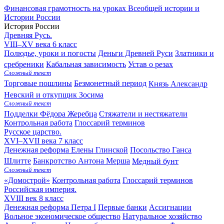
Финансовая грамотность на уроках Всеобщей истории и
Истории России
История России
Древняя Русь.
VIII–XV века
6 класс
Полюдье, уроки и погосты
Деньги Древней Руси
Златники и
сребреники
Кабальная зависимость
Устав о резах
Сложный текст
Торговые пошлины
Безмонетный период
Князь Александр
Невский и откупщик Зосима
Сложный текст
Подделки Фёдора Жеребца
Стяжатели и нестяжатели
Контрольная работа
Глоссарий терминов
Русское царство.
XVI–XVII века
7 класс
Денежная реформа Елены Глинской
Посольство Ганса
Шлитте
Банкротство Антона Мерша
Медный бунт
Сложный текст
«Домострой»
Контрольная работа
Глоссарий терминов
Российская империя.
XVIII век
8 класс
Денежная реформа Петра I
Первые банки
Ассигнации
Вольное экономическое общество
Натуральное хозяйство