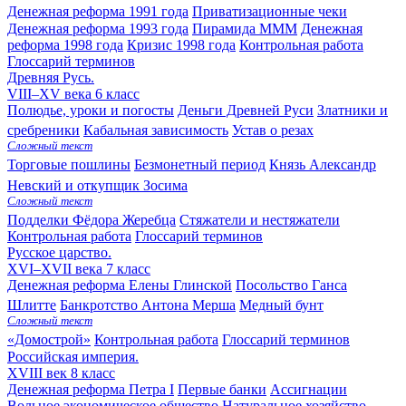
Денежная реформа 1991 года
Приватизационные чеки
Денежная реформа 1993 года
Пирамида МММ
Денежная
реформа 1998 года
Кризис 1998 года
Контрольная работа
Глоссарий терминов
Древняя Русь.
VIII–XV века
6 класс
Полюдье, уроки и погосты
Деньги Древней Руси
Златники и
сребреники
Кабальная зависимость
Устав о резах
Сложный текст
Торговые пошлины
Безмонетный период
Князь Александр
Невский и откупщик Зосима
Сложный текст
Подделки Фёдора Жеребца
Стяжатели и нестяжатели
Контрольная работа
Глоссарий терминов
Русское царство.
XVI–XVII века
7 класс
Денежная реформа Елены Глинской
Посольство Ганса
Шлитте
Банкротство Антона Мерша
Медный бунт
Сложный текст
«Домострой»
Контрольная работа
Глоссарий терминов
Российская империя.
XVIII век
8 класс
Денежная реформа Петра I
Первые банки
Ассигнации
Вольное экономическое общество
Натуральное хозяйство