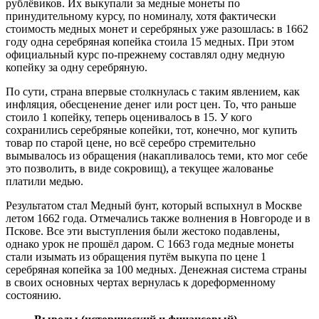
рублёвиков. Их выкупали за медные монеты по
принудительному курсу, по номиналу, хотя фактически
стоимость медных монет и серебряных уже разошлась: в 1662
году одна серебряная копейка стоила 15 медных. При этом
официальный курс по-прежнему составлял одну медную
копейку за одну серебряную.
По сути, страна впервые столкнулась с таким явлением, как
инфляция
, обесценение денег или рост цен. То, что раньше
стоило 1 копейку, теперь оценивалось в 15. У кого
сохранились серебряные копейки, тот, конечно, мог купить
товар по старой цене, но всё серебро стремительно
вымывалось из обращения (накапливалось теми, кто мог себе
это позволить, в виде
сокровищ
), а текущее жалованье
платили медью.
Результатом стал Медный бунт, который вспыхнул в Москве
летом 1662 года. Отмечались также волнения в Новгороде и в
Пскове. Все эти выступления были жестоко подавлены,
однако урок не прошёл даром. С 1663 года медные монеты
стали изымать из обращения путём выкупа по цене 1
серебряная копейка за 100 медных. Денежная система страны
в своих основных чертах вернулась к дореформенному
состоянию.