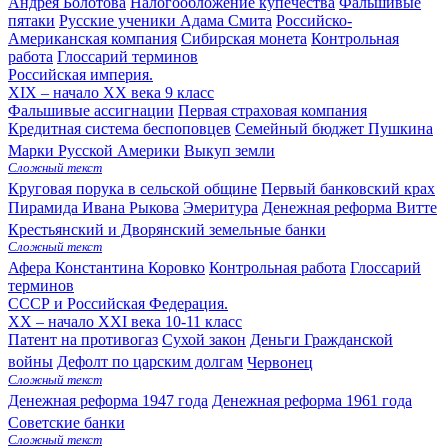
Андрея Болотова
Налогообложение купечества
Фальшивые
пятаки
Русские ученики Адама Смита
Российско-
Американская компания
Сибирская монета
Контрольная
работа
Глоссарий терминов
Российская империя.
XIX – начало XX века
9 класс
Фальшивые ассигнации
Первая страховая компания
Кредитная система беспоповцев
Семейный бюджет Пушкина
Марки Русской Америки
Выкуп земли
Сложный текст
Круговая порука в сельской общине
Первый банковский крах
Пирамида Ивана Рыкова
Эмеритура
Денежная реформа Витте
Крестьянский и Дворянский земельные банки
Сложный текст
Афера Константина Коровко
Контрольная работа
Глоссарий
терминов
СССР и Российская Федерация.
XX – начало XXI века
10-11 класс
Патент на противогаз
Сухой закон
Деньги Гражданской
войны
Дефолт по царским долгам
Червонец
Сложный текст
Денежная реформа 1947 года
Денежная реформа 1961 года
Советские банки
Сложный текст