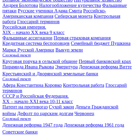
Андрея Болотова
Налогообложение купечества
Фальшивые
пятаки
Русские ученики Адама Смита
Российско-
Американская компания
Сибирская монета
Контрольная
работа
Глоссарий терминов
Российская империя.
XIX – начало XX века
9 класс
Фальшивые ассигнации
Первая страховая компания
Кредитная система беспоповцев
Семейный бюджет Пушкина
Марки Русской Америки
Выкуп земли
Сложный текст
Круговая порука в сельской общине
Первый банковский крах
Пирамида Ивана Рыкова
Эмеритура
Денежная реформа Витте
Крестьянский и Дворянский земельные банки
Сложный текст
Афера Константина Коровко
Контрольная работа
Глоссарий
терминов
СССР и Российская Федерация.
XX – начало XXI века
10-11 класс
Патент на противогаз
Сухой закон
Деньги Гражданской
войны
Дефолт по царским долгам
Червонец
Сложный текст
Денежная реформа 1947 года
Денежная реформа 1961 года
Советские банки