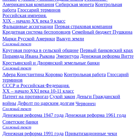
Американская компания
Сибирская монета
Контрольная
работа
Глоссарий терминов
Российская империя.
XIX – начало XX века
9 класс
Фальшивые ассигнации
Первая страховая компания
Кредитная система беспоповцев
Семейный бюджет Пушкина
Марки Русской Америки
Выкуп земли
Сложный текст
Круговая порука в сельской общине
Первый банковский крах
Пирамида Ивана Рыкова
Эмеритура
Денежная реформа Витте
Крестьянский и Дворянский земельные банки
Сложный текст
Афера Константина Коровко
Контрольная работа
Глоссарий
терминов
СССР и Российская Федерация.
XX – начало XXI века
10-11 класс
Патент на противогаз
Сухой закон
Деньги Гражданской
войны
Дефолт по царским долгам
Червонец
Сложный текст
Денежная реформа 1947 года
Денежная реформа 1961 года
Советские банки
Сложный текст
Денежная реформа 1991 года
Приватизационные чеки