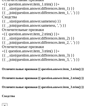
«{{ question.answer.item_1.trim() }}»
{{ _.size(question.answer.differences.item_1) }}
{{ _.join(question.answer.differences.item_1, ', ') }}
Сходства
{{ _.size(question.answer.sameness) }}
{{ _.join(question.answer.sameness, ', ') }}
Отличительные признаки
«{{ question.answer.item_2.trim() }}»
{{ _.size(question.answer.differences.item_2) }}
{{ _.join(question.answer.differences.item_2, ', ') }}
Отличительные признаки
«{{ question.answer.item_3.trim() }}»
{{ _.size(question.answer.differences.item_3) }}
{{ _.join(question.answer.differences.item_3, ', ') }}
Отличительные признаки {{ question.answer.item_1.trim() }}
Отличительные признаки {{ question.answer.item_2.trim() }}
Отличительные признаки {{ question.answer.item_3.trim() }}
Сходства
×