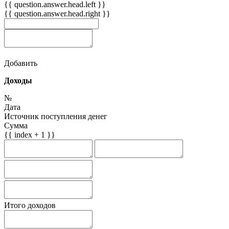
{{ question.answer.head.left }}
{{ question.answer.head.right }}
Добавить
Доходы
№
Дата
Источник поступления денег
Сумма
{{ index + 1 }}
Итого доходов