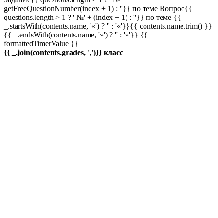
getFreeQuestionNumber(index + 1) : ''}} по теме
Вопрос{{
questions.length > 1 ? ' №' + (index + 1) : ''}} по теме
{{
_.startsWith(contents.name, '«') ? '' : '«'}}{{ contents.name.trim() }}
{{ _.endsWith(contents.name, '»') ? '' : '»'}}
{{
formattedTimerValue }}
{{ _.join(contents.grades, ',')}} класс