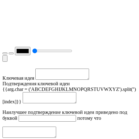
Ключевая идея
Подтверждения ключевой идеи
{{arg.char = ('ABCDEFGHIJKLMNOPQRSTUVWXYZ').split('')
[index]}}
Наилучшее подтверждение ключевой идеи приведено под
буквой
потому что