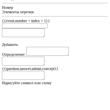
Номер
Элементы перечня
{{event.number = index + 1}}
Добавить
Определение:
Примеры
{{question.answer.admin.concept}}
Ложные примеры
Нарисуйте символ или схему