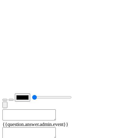
Причины
{{question.answer.admin.event}}
Следствия