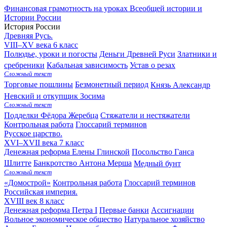
Финансовая грамотность на уроках Всеобщей истории и
Истории России
История России
Древняя Русь.
VIII–XV века
6 класс
Полюдье, уроки и погосты
Деньги Древней Руси
Златники и
сребреники
Кабальная зависимость
Устав о резах
Сложный текст
Торговые пошлины
Безмонетный период
Князь Александр
Невский и откупщик Зосима
Сложный текст
Подделки Фёдора Жеребца
Стяжатели и нестяжатели
Контрольная работа
Глоссарий терминов
Русское царство.
XVI–XVII века
7 класс
Денежная реформа Елены Глинской
Посольство Ганса
Шлитте
Банкротство Антона Мерша
Медный бунт
Сложный текст
«Домострой»
Контрольная работа
Глоссарий терминов
Российская империя.
XVIII век
8 класс
Денежная реформа Петра I
Первые банки
Ассигнации
Вольное экономическое общество
Натуральное хозяйство