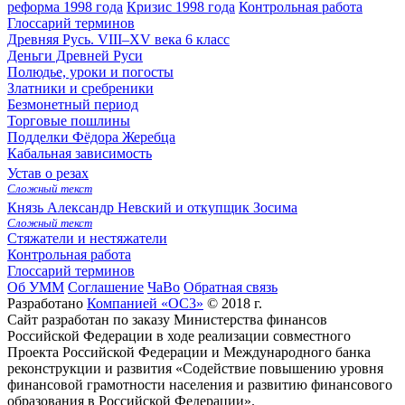
реформа 1998 года
Кризис 1998 года
Контрольная работа
Глоссарий терминов
Древняя Русь. VIII–XV века
6 класс
Деньги Древней Руси
Полюдье, уроки и погосты
Златники и сребреники
Безмонетный период
Торговые пошлины
Подделки Фёдора Жеребца
Кабальная зависимость
Устав о резах
Сложный текст
Князь Александр Невский и откупщик Зосима
Сложный текст
Стяжатели и нестяжатели
Контрольная работа
Глоссарий терминов
Об УММ
Соглашение
ЧаВо
Обратная связь
Разработано
Компанией «ОС3»
© 2018 г.
Сайт разработан по заказу Министерства финансов
Российской Федерации в ходе реализации совместного
Проекта Российской Федерации и Международного банка
реконструкции и развития «Содействие повышению уровня
финансовой грамотности населения и развитию финансового
образования в Российской Федерации».