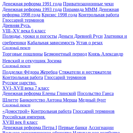
Денежная реформа 1991 года
Приватизационные чеки
Денежная реформа 1993 года
Пирамида МММ
Денежная
реформа 1998 года
Кризис 1998 года
Контрольная работа
Глоссарий терминов
Древняя Русь.
VIII–XV века
6 класс
Полюдье, уроки и погосты
Деньги Древней Руси
Златники и
сребреники
Кабальная зависимость
Устав о резах
Сложный текст
Торговые пошлины
Безмонетный период
Князь Александр
Невский и откупщик Зосима
Сложный текст
Подделки Фёдора Жеребца
Стяжатели и нестяжатели
Контрольная работа
Глоссарий терминов
Русское царство.
XVI–XVII века
7 класс
Денежная реформа Елены Глинской
Посольство Ганса
Шлитте
Банкротство Антона Мерша
Медный бунт
Сложный текст
«Домострой»
Контрольная работа
Глоссарий терминов
Российская империя.
XVIII век
8 класс
Денежная реформа Петра I
Первые банки
Ассигнации
Вольное экономическое общество
Натуральное хозяйство