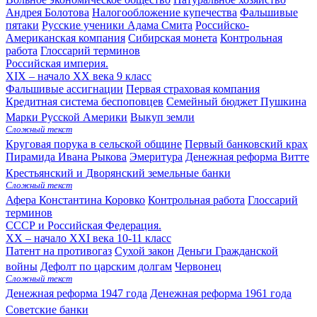
Андрея Болотова
Налогообложение купечества
Фальшивые
пятаки
Русские ученики Адама Смита
Российско-
Американская компания
Сибирская монета
Контрольная
работа
Глоссарий терминов
Российская империя.
XIX – начало XX века
9 класс
Фальшивые ассигнации
Первая страховая компания
Кредитная система беспоповцев
Семейный бюджет Пушкина
Марки Русской Америки
Выкуп земли
Сложный текст
Круговая порука в сельской общине
Первый банковский крах
Пирамида Ивана Рыкова
Эмеритура
Денежная реформа Витте
Крестьянский и Дворянский земельные банки
Сложный текст
Афера Константина Коровко
Контрольная работа
Глоссарий
терминов
СССР и Российская Федерация.
XX – начало XXI века
10-11 класс
Патент на противогаз
Сухой закон
Деньги Гражданской
войны
Дефолт по царским долгам
Червонец
Сложный текст
Денежная реформа 1947 года
Денежная реформа 1961 года
Советские банки