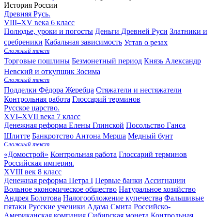
История России
Древняя Русь.
VIII–XV века
6 класс
Полюдье, уроки и погосты
Деньги Древней Руси
Златники и
сребреники
Кабальная зависимость
Устав о резах
Сложный текст
Торговые пошлины
Безмонетный период
Князь Александр
Невский и откупщик Зосима
Сложный текст
Подделки Фёдора Жеребца
Стяжатели и нестяжатели
Контрольная работа
Глоссарий терминов
Русское царство.
XVI–XVII века
7 класс
Денежная реформа Елены Глинской
Посольство Ганса
Шлитте
Банкротство Антона Мерша
Медный бунт
Сложный текст
«Домострой»
Контрольная работа
Глоссарий терминов
Российская империя.
XVIII век
8 класс
Денежная реформа Петра I
Первые банки
Ассигнации
Вольное экономическое общество
Натуральное хозяйство
Андрея Болотова
Налогообложение купечества
Фальшивые
пятаки
Русские ученики Адама Смита
Российско-
Американская компания
Сибирская монета
Контрольная