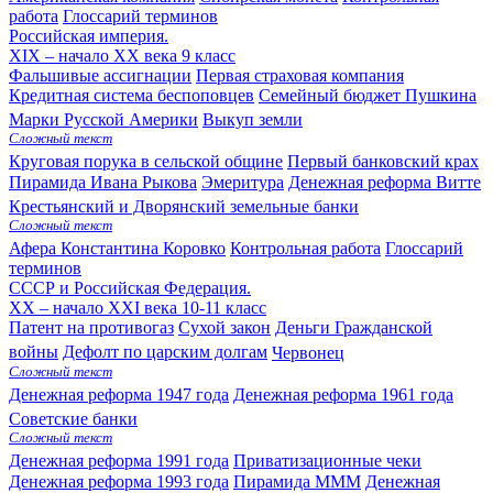
работа
Глоссарий терминов
Российская империя.
XIX – начало XX века
9 класс
Фальшивые ассигнации
Первая страховая компания
Кредитная система беспоповцев
Семейный бюджет Пушкина
Марки Русской Америки
Выкуп земли
Сложный текст
Круговая порука в сельской общине
Первый банковский крах
Пирамида Ивана Рыкова
Эмеритура
Денежная реформа Витте
Крестьянский и Дворянский земельные банки
Сложный текст
Афера Константина Коровко
Контрольная работа
Глоссарий
терминов
СССР и Российская Федерация.
XX – начало XXI века
10-11 класс
Патент на противогаз
Сухой закон
Деньги Гражданской
войны
Дефолт по царским долгам
Червонец
Сложный текст
Денежная реформа 1947 года
Денежная реформа 1961 года
Советские банки
Сложный текст
Денежная реформа 1991 года
Приватизационные чеки
Денежная реформа 1993 года
Пирамида МММ
Денежная