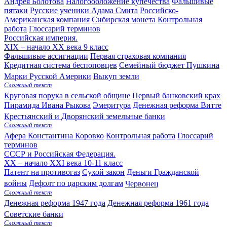
Андрея Болотова
Налогообложение купечества
Фальшивые
пятаки
Русские ученики Адама Смита
Российско-
Американская компания
Сибирская монета
Контрольная
работа
Глоссарий терминов
Российская империя.
XIX – начало XX века
9 класс
Фальшивые ассигнации
Первая страховая компания
Кредитная система беспоповцев
Семейный бюджет Пушкина
Марки Русской Америки
Выкуп земли
Сложный текст
Круговая порука в сельской общине
Первый банковский крах
Пирамида Ивана Рыкова
Эмеритура
Денежная реформа Витте
Крестьянский и Дворянский земельные банки
Сложный текст
Афера Константина Коровко
Контрольная работа
Глоссарий
терминов
СССР и Российская Федерация.
XX – начало XXI века
10-11 класс
Патент на противогаз
Сухой закон
Деньги Гражданской
войны
Дефолт по царским долгам
Червонец
Сложный текст
Денежная реформа 1947 года
Денежная реформа 1961 года
Советские банки
Сложный текст