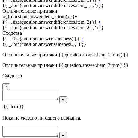
{{ _.join(question.answer.differences.item_1, ', ') }}
Отличительные признаки
«{{ question.answer.item_2.trim() }}»
{{ _.size(question.answer.differences.item_2) }}
+
{{ _.join(question.answer.differences.item_2, ', ') }}
Сходства
{{ _.size(question.answer.sameness) }}
+
{{ _.join(question.answer.sameness, ', ') }}
Отличительные признаки {{ question.answer.item_1.trim() }}
Отличительные признаки {{ question.answer.item_2.trim() }}
Сходства
×
+
{{ item }}
Пока не указано ни одного варианта.
+