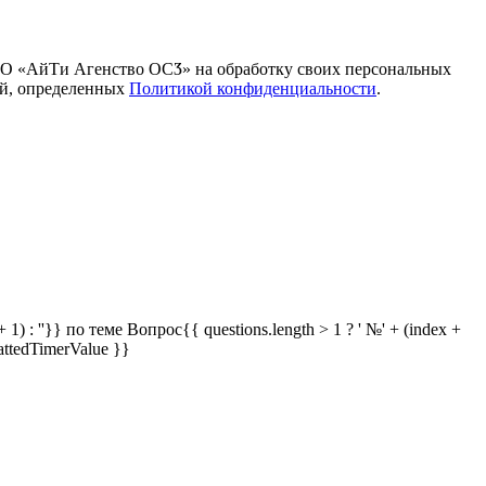
ОО «АйТи Агенство ОСӠ» на обработку своих персональных
ей, определенных
Политикой конфиденциальности
.
 1) : ''}} по теме
Вопрос{{ questions.length > 1 ? ' №' + (index +
attedTimerValue }}