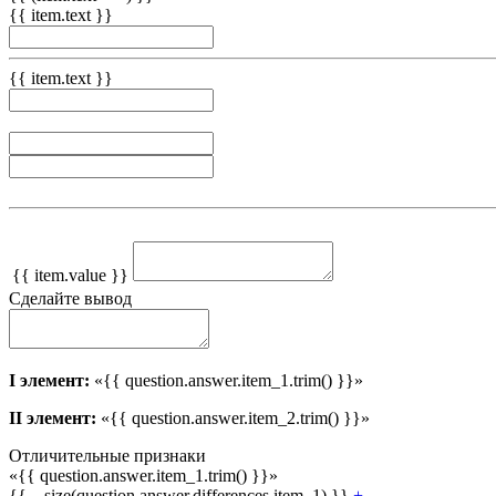
{{ item.text }}
{{ item.text }}
{{ item.value }}
Сделайте вывод
I элемент:
«{{ question.answer.item_1.trim() }}»
II элемент:
«{{ question.answer.item_2.trim() }}»
Отличительные признаки
«{{ question.answer.item_1.trim() }}»
{{ _.size(question.answer.differences.item_1) }}
+