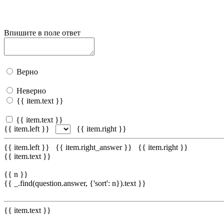
Впишите в поле ответ
Верно
Неверно
{{ item.text }}
{{ item.text }}
{{ item.left }}
{{ item.right }}
{{ item.left }}
{{ item.right_answer }}
{{ item.right }}
{{ item.text }}
{{ n }}
{{ _.find(question.answer, {'sort': n}).text }}
{{ item.text }}