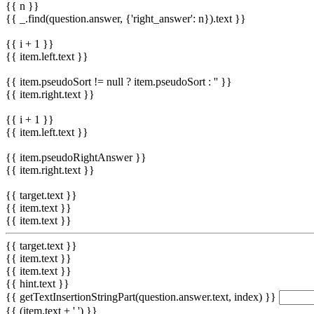
{{ n }}
{{ _.find(question.answer, {'right_answer': n}).text }}
{{ i + 1 }}
{{ item.left.text }}
{{ item.pseudoSort != null ? item.pseudoSort : '' }}
{{ item.right.text }}
{{ i + 1 }}
{{ item.left.text }}
{{ item.pseudoRightAnswer }}
{{ item.right.text }}
{{ target.text }}
{{ item.text }}
{{ item.text }}
{{ target.text }}
{{ item.text }}
{{ item.text }}
{{ hint.text }}
{{ getTextInsertionStringPart(question.answer.text, index) }}
{{ (item.text + ' ') }}