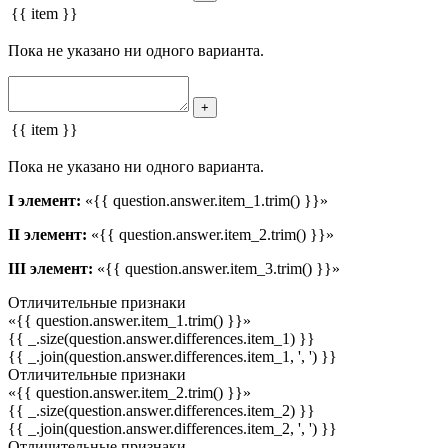
{{ item }}
Пока не указано ни одного варианта.
+
{{ item }}
Пока не указано ни одного варианта.
I элемент:
«{{ question.answer.item_1.trim() }}»
II элемент:
«{{ question.answer.item_2.trim() }}»
III элемент:
«{{ question.answer.item_3.trim() }}»
Отличительные признаки
«{{ question.answer.item_1.trim() }}»
{{ _.size(question.answer.differences.item_1) }}
{{ _.join(question.answer.differences.item_1, ', ') }}
Отличительные признаки
«{{ question.answer.item_2.trim() }}»
{{ _.size(question.answer.differences.item_2) }}
{{ _.join(question.answer.differences.item_2, ', ') }}
Отличительные признаки