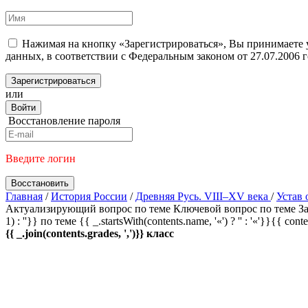
Нажимая на кнопку «Зарегистрироваться», Вы принимаете
данных, в соответствии с Федеральным законом от 27.07.2006
Зарегистрироваться
или
Войти
Восстановление пароля
Введите логин
Восстановить
Главная
/
История России
/
Древняя Русь. VIII–XV века
/
Устав 
Актуализирующий вопрос по теме
Ключевой вопрос по теме
За
1) : ''}} по теме
{{ _.startsWith(contents.name, '«') ? '' : '«'}}{{ cont
{{ _.join(contents.grades, ',')}} класс