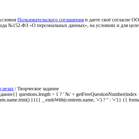
 условия
Пользовательского соглашения
и даете своё согласие О
 года №152-ФЗ «О персональных данных», на условиях и для цел
о резах
/
Творческое задание
дание{{ questions.length > 1 ? ' №' + getFreeQuestionNumber(index +
ents.name.trim() }}{{ _.endsWith(contents.name, '»') ? '' : '»'}}
{{ form