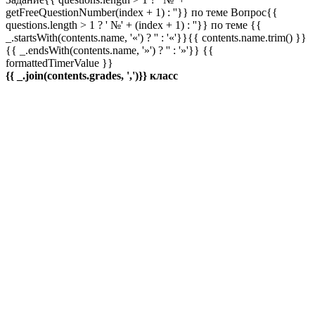
getFreeQuestionNumber(index + 1) : ''}} по теме
Вопрос{{
questions.length > 1 ? ' №' + (index + 1) : ''}} по теме
{{
_.startsWith(contents.name, '«') ? '' : '«'}}{{ contents.name.trim() }}
{{ _.endsWith(contents.name, '»') ? '' : '»'}}
{{
formattedTimerValue }}
{{ _.join(contents.grades, ',')}} класс