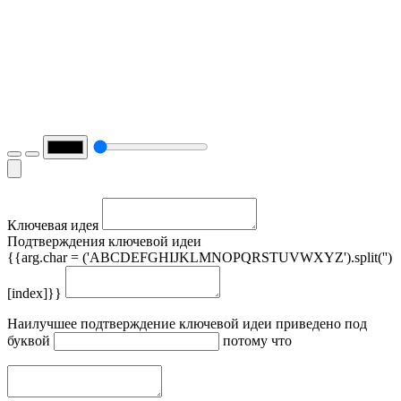
Ключевая идея
Подтверждения ключевой идеи
{{arg.char = ('ABCDEFGHIJKLMNOPQRSTUVWXYZ').split('')
[index]}}
Наилучшее подтверждение ключевой идеи приведено под
буквой
потому что