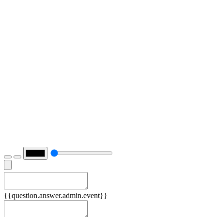
Причины
{{question.answer.admin.event}}
Следствия