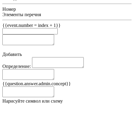
Номер
Элементы перечня
{{event.number = index + 1}}
Добавить
Определение:
Примеры
{{question.answer.admin.concept}}
Ложные примеры
Нарисуйте символ или схему