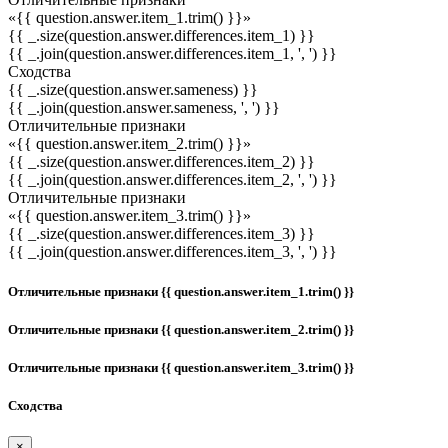
«{{ question.answer.item_1.trim() }}»
{{ _.size(question.answer.differences.item_1) }}
{{ _.join(question.answer.differences.item_1, ', ') }}
Сходства
{{ _.size(question.answer.sameness) }}
{{ _.join(question.answer.sameness, ', ') }}
Отличительные признаки
«{{ question.answer.item_2.trim() }}»
{{ _.size(question.answer.differences.item_2) }}
{{ _.join(question.answer.differences.item_2, ', ') }}
Отличительные признаки
«{{ question.answer.item_3.trim() }}»
{{ _.size(question.answer.differences.item_3) }}
{{ _.join(question.answer.differences.item_3, ', ') }}
Отличительные признаки {{ question.answer.item_1.trim() }}
Отличительные признаки {{ question.answer.item_2.trim() }}
Отличительные признаки {{ question.answer.item_3.trim() }}
Сходства
×