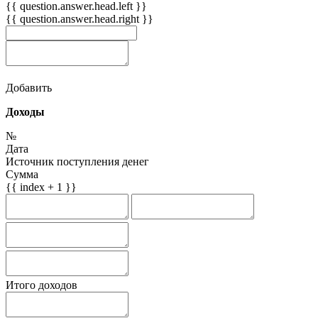
{{ question.answer.head.left }}
{{ question.answer.head.right }}
Добавить
Доходы
№
Дата
Источник поступления денег
Сумма
{{ index + 1 }}
Итого доходов