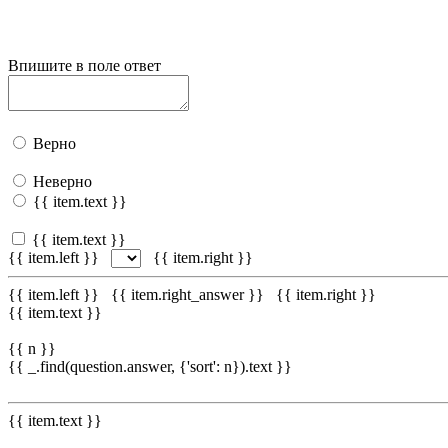
Впишите в поле ответ
Верно
Неверно
{{ item.text }}
{{ item.text }}
{{ item.left }}
{{ item.right }}
{{ item.left }}
{{ item.right_answer }}
{{ item.right }}
{{ item.text }}
{{ n }}
{{ _.find(question.answer, {'sort': n}).text }}
{{ item.text }}