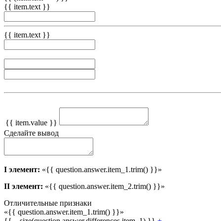
{{ item.text }}
{{ item.text }}
{{ item.value }}
Сделайте вывод
I элемент:
«{{ question.answer.item_1.trim() }}»
II элемент:
«{{ question.answer.item_2.trim() }}»
Отличительные признаки
«{{ question.answer.item_1.trim() }}»
{{ _.size(question.answer.differences.item_1) }}
+