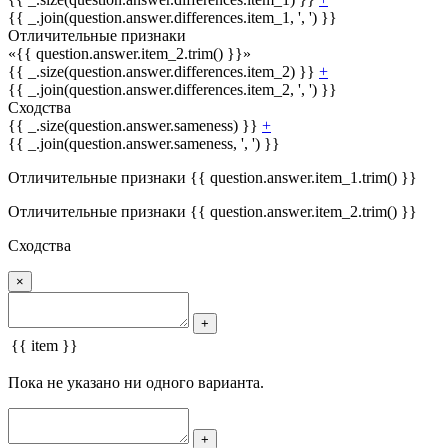
{{ _.join(question.answer.differences.item_1, ', ') }}
Отличительные признаки
«{{ question.answer.item_2.trim() }}»
{{ _.size(question.answer.differences.item_2) }}
+
{{ _.join(question.answer.differences.item_2, ', ') }}
Сходства
{{ _.size(question.answer.sameness) }}
+
{{ _.join(question.answer.sameness, ', ') }}
Отличительные признаки {{ question.answer.item_1.trim() }}
Отличительные признаки {{ question.answer.item_2.trim() }}
Сходства
×
+
{{ item }}
Пока не указано ни одного варианта.
+