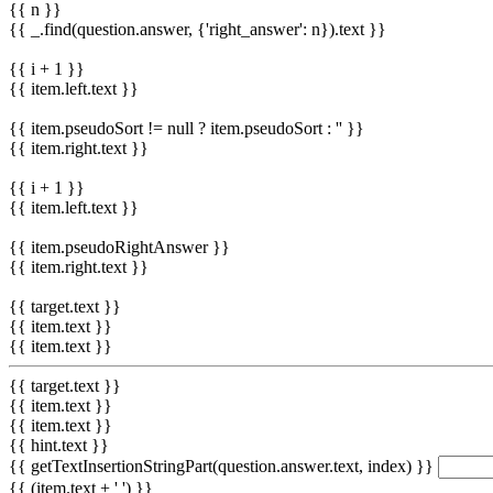
{{ n }}
{{ _.find(question.answer, {'right_answer': n}).text }}
{{ i + 1 }}
{{ item.left.text }}
{{ item.pseudoSort != null ? item.pseudoSort : '' }}
{{ item.right.text }}
{{ i + 1 }}
{{ item.left.text }}
{{ item.pseudoRightAnswer }}
{{ item.right.text }}
{{ target.text }}
{{ item.text }}
{{ item.text }}
{{ target.text }}
{{ item.text }}
{{ item.text }}
{{ hint.text }}
{{ getTextInsertionStringPart(question.answer.text, index) }}
{{ (item.text + ' ') }}