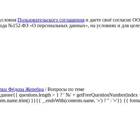
 условия
Пользовательского соглашения
и даете своё согласие О
 года №152-ФЗ «О персональных данных», на условиях и для цел
лки Фёдора Жеребца
/
Вопросы по теме
дание{{ questions.length > 1 ? ' №' + getFreeQuestionNumber(index +
ents.name.trim() }}{{ _.endsWith(contents.name, '»') ? '' : '»'}}
{{ form