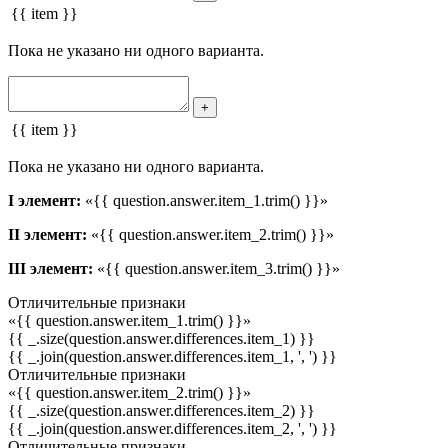
{{ item }}
Пока не указано ни одного варианта.
+
{{ item }}
Пока не указано ни одного варианта.
I элемент:
«{{ question.answer.item_1.trim() }}»
II элемент:
«{{ question.answer.item_2.trim() }}»
III элемент:
«{{ question.answer.item_3.trim() }}»
Отличительные признаки
«{{ question.answer.item_1.trim() }}»
{{ _.size(question.answer.differences.item_1) }}
{{ _.join(question.answer.differences.item_1, ', ') }}
Отличительные признаки
«{{ question.answer.item_2.trim() }}»
{{ _.size(question.answer.differences.item_2) }}
{{ _.join(question.answer.differences.item_2, ', ') }}
Отличительные признаки