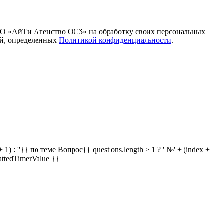
ОО «АйТи Агенство ОСӠ» на обработку своих персональных
ей, определенных
Политикой конфиденциальности
.
 1) : ''}} по теме
Вопрос{{ questions.length > 1 ? ' №' + (index +
attedTimerValue }}