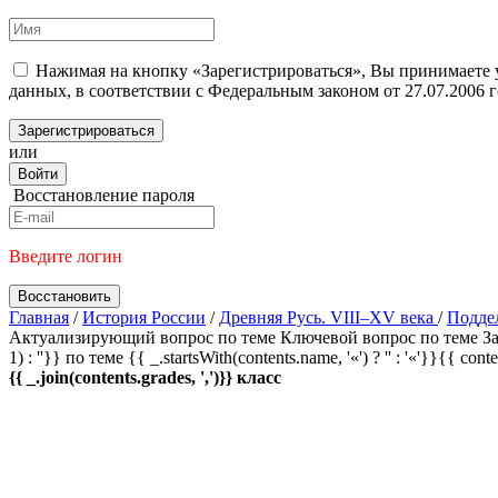
Нажимая на кнопку «Зарегистрироваться», Вы принимаете
данных, в соответствии с Федеральным законом от 27.07.2006
Зарегистрироваться
или
Войти
Восстановление пароля
Введите логин
Восстановить
Главная
/
История России
/
Древняя Русь. VIII–XV века
/
Подде
Актуализирующий вопрос по теме
Ключевой вопрос по теме
За
1) : ''}} по теме
{{ _.startsWith(contents.name, '«') ? '' : '«'}}{{ cont
{{ _.join(contents.grades, ',')}} класс