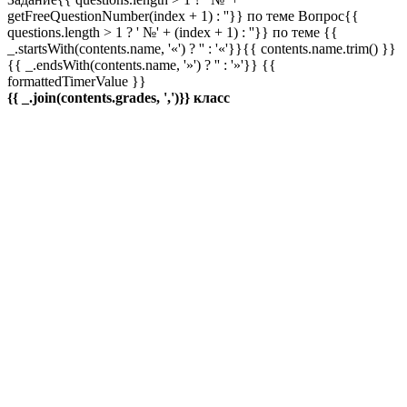
getFreeQuestionNumber(index + 1) : ''}} по теме
Вопрос{{
questions.length > 1 ? ' №' + (index + 1) : ''}} по теме
{{
_.startsWith(contents.name, '«') ? '' : '«'}}{{ contents.name.trim() }}
{{ _.endsWith(contents.name, '»') ? '' : '»'}}
{{
formattedTimerValue }}
{{ _.join(contents.grades, ',')}} класс