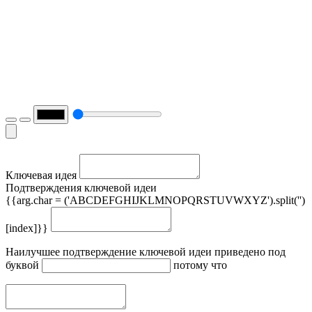
Ключевая идея
Подтверждения ключевой идеи
{{arg.char = ('ABCDEFGHIJKLMNOPQRSTUVWXYZ').split('')
[index]}}
Наилучшее подтверждение ключевой идеи приведено под
буквой
потому что