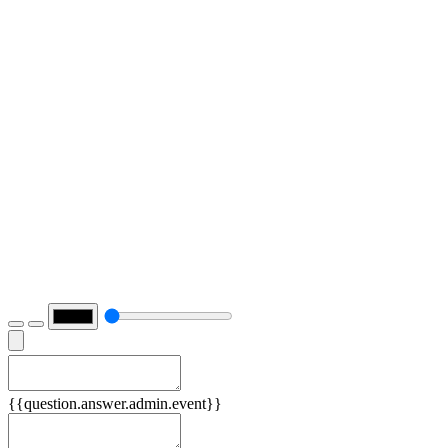
Причины
{{question.answer.admin.event}}
Следствия