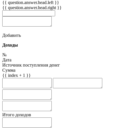
{{ question.answer.head.left }}
{{ question.answer.head.right }}
Добавить
Доходы
№
Дата
Источник поступления денег
Сумма
{{ index + 1 }}
Итого доходов