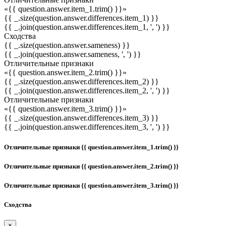
«{{ question.answer.item_1.trim() }}»
{{ _.size(question.answer.differences.item_1) }}
{{ _.join(question.answer.differences.item_1, ', ') }}
Сходства
{{ _.size(question.answer.sameness) }}
{{ _.join(question.answer.sameness, ', ') }}
Отличительные признаки
«{{ question.answer.item_2.trim() }}»
{{ _.size(question.answer.differences.item_2) }}
{{ _.join(question.answer.differences.item_2, ', ') }}
Отличительные признаки
«{{ question.answer.item_3.trim() }}»
{{ _.size(question.answer.differences.item_3) }}
{{ _.join(question.answer.differences.item_3, ', ') }}
Отличительные признаки {{ question.answer.item_1.trim() }}
Отличительные признаки {{ question.answer.item_2.trim() }}
Отличительные признаки {{ question.answer.item_3.trim() }}
Сходства
×