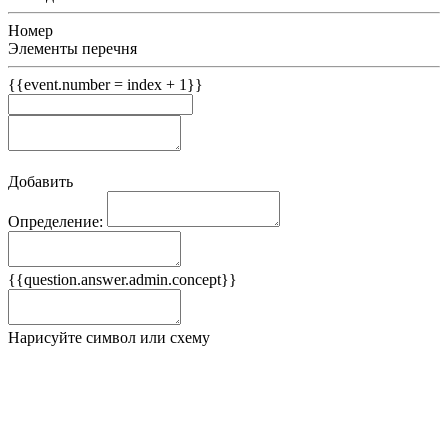
Номер
Элементы перечня
{{event.number = index + 1}}
Добавить
Определение:
Примеры
{{question.answer.admin.concept}}
Ложные примеры
Нарисуйте символ или схему