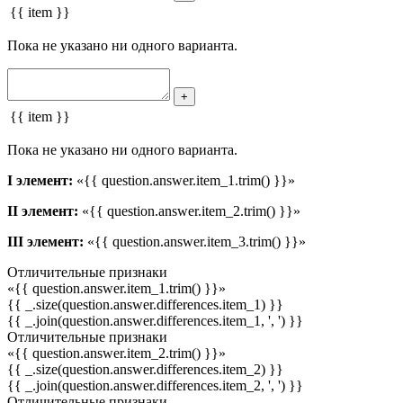
{{ item }}
Пока не указано ни одного варианта.
+
{{ item }}
Пока не указано ни одного варианта.
I элемент:
«{{ question.answer.item_1.trim() }}»
II элемент:
«{{ question.answer.item_2.trim() }}»
III элемент:
«{{ question.answer.item_3.trim() }}»
Отличительные признаки
«{{ question.answer.item_1.trim() }}»
{{ _.size(question.answer.differences.item_1) }}
{{ _.join(question.answer.differences.item_1, ', ') }}
Отличительные признаки
«{{ question.answer.item_2.trim() }}»
{{ _.size(question.answer.differences.item_2) }}
{{ _.join(question.answer.differences.item_2, ', ') }}
Отличительные признаки