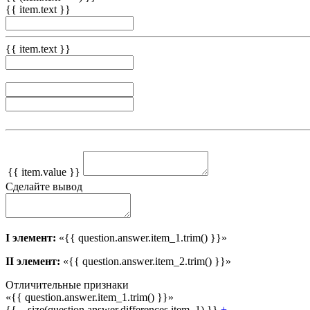
{{ item.text }}
{{ item.text }}
{{ item.value }}
Сделайте вывод
I элемент:
«{{ question.answer.item_1.trim() }}»
II элемент:
«{{ question.answer.item_2.trim() }}»
Отличительные признаки
«{{ question.answer.item_1.trim() }}»
{{ _.size(question.answer.differences.item_1) }}
+