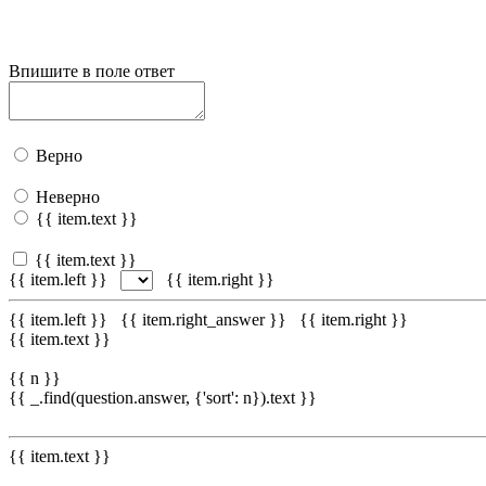
Впишите в поле ответ
Верно
Неверно
{{ item.text }}
{{ item.text }}
{{ item.left }}
{{ item.right }}
{{ item.left }}
{{ item.right_answer }}
{{ item.right }}
{{ item.text }}
{{ n }}
{{ _.find(question.answer, {'sort': n}).text }}
{{ item.text }}