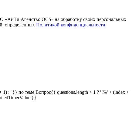
ОО «АйТи Агенство ОСӠ» на обработку своих персональных
ей, определенных
Политикой конфиденциальности
.
 1) : ''}} по теме
Вопрос{{ questions.length > 1 ? ' №' + (index +
attedTimerValue }}