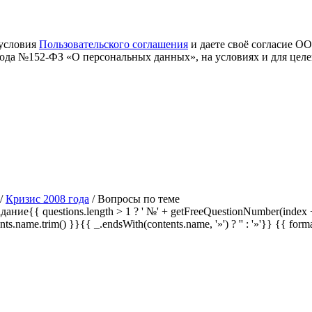
 условия
Пользовательского соглашения
и даете своё согласие О
 года №152-ФЗ «О персональных данных», на условиях и для цел
/
Кризис 2008 года
/
Вопросы по теме
дание{{ questions.length > 1 ? ' №' + getFreeQuestionNumber(index +
ents.name.trim() }}{{ _.endsWith(contents.name, '»') ? '' : '»'}}
{{ form