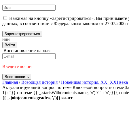
Нажимая на кнопку «Зарегистрироваться», Вы принимаете
данных, в соответствии с Федеральным законом от 27.07.2006
Зарегистрироваться
или
Войти
Восстановление пароля
Введите логин
Восстановить
Главная
/
Всеобщая история
/
Новейшая история. XX–XXI века
Актуализирующий вопрос по теме
Ключевой вопрос по теме
За
1) : ''}} по теме
{{ _.startsWith(contents.name, '«') ? '' : '«'}}{{ cont
{{ _.join(contents.grades, ',')}} класс