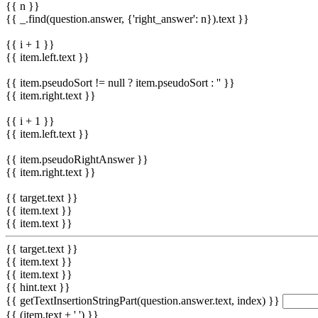
{{ n }}
{{ _.find(question.answer, {'right_answer': n}).text }}
{{ i + 1 }}
{{ item.left.text }}
{{ item.pseudoSort != null ? item.pseudoSort : '' }}
{{ item.right.text }}
{{ i + 1 }}
{{ item.left.text }}
{{ item.pseudoRightAnswer }}
{{ item.right.text }}
{{ target.text }}
{{ item.text }}
{{ item.text }}
{{ target.text }}
{{ item.text }}
{{ item.text }}
{{ hint.text }}
{{ getTextInsertionStringPart(question.answer.text, index) }}
{{ (item.text + ' ') }}