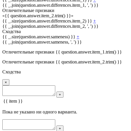
{{ _.join(question.answer.differences.item_1, ', ') }}
Отличительные признаки
«{{ question.answer.item_2.trim() }}»
{{ _.size(question.answer.differences.item_2) }}
+
{{ _.join(question.answer.differences.item_2, ', ') }}
Сходства
{{ _.size(question.answer.sameness) }}
+
{{ _.join(question.answer.sameness, ', ') }}
Отличительные признаки {{ question.answer.item_1.trim() }}
Отличительные признаки {{ question.answer.item_2.trim() }}
Сходства
×
+
{{ item }}
Пока не указано ни одного варианта.
+