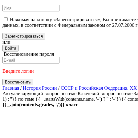
Нажимая на кнопку «Зарегистрироваться», Вы принимаете
данных, в соответствии с Федеральным законом от 27.07.2006
Зарегистрироваться
или
Войти
Восстановление пароля
Введите логин
Восстановить
Главная
/
История России
/
СССР и Российская Федерация. XX 
Актуализирующий вопрос по теме
Ключевой вопрос по теме
За
1) : ''}} по теме
{{ _.startsWith(contents.name, '«') ? '' : '«'}}{{ cont
{{ _.join(contents.grades, ',')}} класс