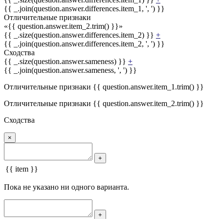
{{ _.join(question.answer.differences.item_1, ', ') }}
Отличительные признаки
«{{ question.answer.item_2.trim() }}»
{{ _.size(question.answer.differences.item_2) }}
+
{{ _.join(question.answer.differences.item_2, ', ') }}
Сходства
{{ _.size(question.answer.sameness) }}
+
{{ _.join(question.answer.sameness, ', ') }}
Отличительные признаки {{ question.answer.item_1.trim() }}
Отличительные признаки {{ question.answer.item_2.trim() }}
Сходства
×
+
{{ item }}
Пока не указано ни одного варианта.
+