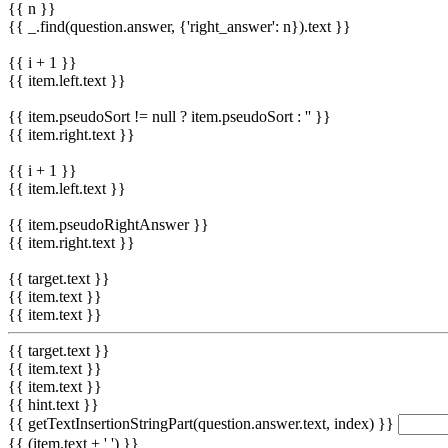
{{ n }}
{{ _.find(question.answer, {'right_answer': n}).text }}
{{ i + 1 }}
{{ item.left.text }}
{{ item.pseudoSort != null ? item.pseudoSort : '' }}
{{ item.right.text }}
{{ i + 1 }}
{{ item.left.text }}
{{ item.pseudoRightAnswer }}
{{ item.right.text }}
{{ target.text }}
{{ item.text }}
{{ item.text }}
{{ target.text }}
{{ item.text }}
{{ item.text }}
{{ hint.text }}
{{ getTextInsertionStringPart(question.answer.text, index) }}
{{ (item.text + ' ') }}