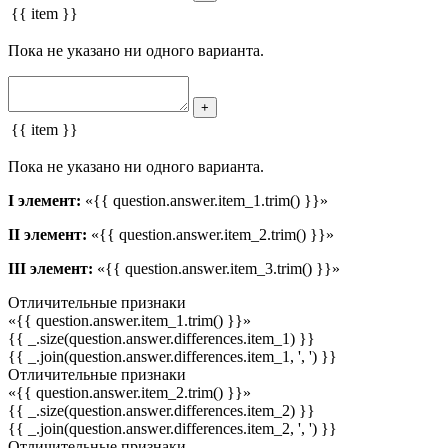
{{ item }}
Пока не указано ни одного варианта.
+
{{ item }}
Пока не указано ни одного варианта.
I элемент:
«{{ question.answer.item_1.trim() }}»
II элемент:
«{{ question.answer.item_2.trim() }}»
III элемент:
«{{ question.answer.item_3.trim() }}»
Отличительные признаки
«{{ question.answer.item_1.trim() }}»
{{ _.size(question.answer.differences.item_1) }}
{{ _.join(question.answer.differences.item_1, ', ') }}
Отличительные признаки
«{{ question.answer.item_2.trim() }}»
{{ _.size(question.answer.differences.item_2) }}
{{ _.join(question.answer.differences.item_2, ', ') }}
Отличительные признаки