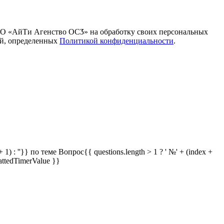
ОО «АйТи Агенство ОСӠ» на обработку своих персональных
ей, определенных
Политикой конфиденциальности
.
 1) : ''}} по теме
Вопрос{{ questions.length > 1 ? ' №' + (index +
attedTimerValue }}