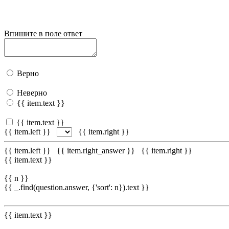
Впишите в поле ответ
Верно
Неверно
{{ item.text }}
{{ item.text }}
{{ item.left }}
{{ item.right }}
{{ item.left }}
{{ item.right_answer }}
{{ item.right }}
{{ item.text }}
{{ n }}
{{ _.find(question.answer, {'sort': n}).text }}
{{ item.text }}