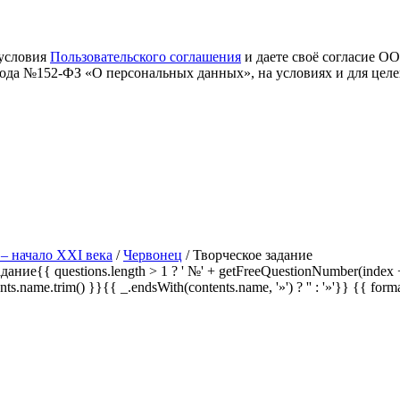
 условия
Пользовательского соглашения
и даете своё согласие О
 года №152-ФЗ «О персональных данных», на условиях и для цел
– начало XXI века
/
Червонец
/
Творческое задание
дание{{ questions.length > 1 ? ' №' + getFreeQuestionNumber(index +
ents.name.trim() }}{{ _.endsWith(contents.name, '»') ? '' : '»'}}
{{ form