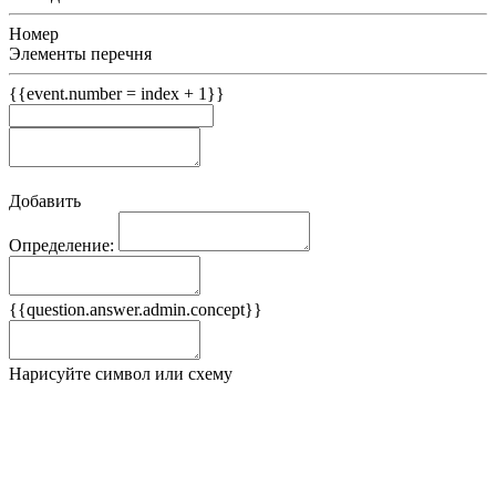
Номер
Элементы перечня
{{event.number = index + 1}}
Добавить
Определение:
Примеры
{{question.answer.admin.concept}}
Ложные примеры
Нарисуйте символ или схему