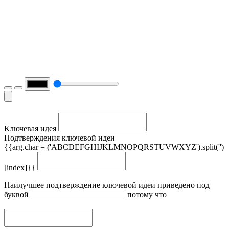
Ключевая идея
Подтверждения ключевой идеи
{{arg.char = ('ABCDEFGHIJKLMNOPQRSTUVWXYZ').split('')
[index]}}
Наилучшее подтверждение ключевой идеи приведено под
буквой
потому что