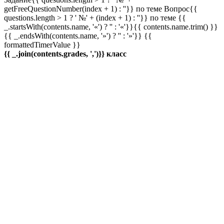
getFreeQuestionNumber(index + 1) : ''}} по теме
Вопрос{{
questions.length > 1 ? ' №' + (index + 1) : ''}} по теме
{{
_.startsWith(contents.name, '«') ? '' : '«'}}{{ contents.name.trim() }}
{{ _.endsWith(contents.name, '»') ? '' : '»'}}
{{
formattedTimerValue }}
{{ _.join(contents.grades, ',')}} класс