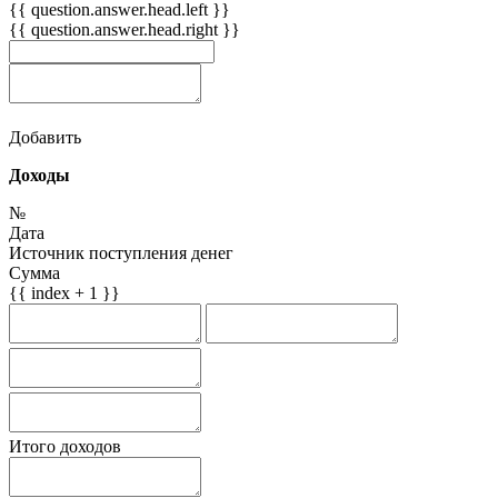
{{ question.answer.head.left }}
{{ question.answer.head.right }}
Добавить
Доходы
№
Дата
Источник поступления денег
Сумма
{{ index + 1 }}
Итого доходов