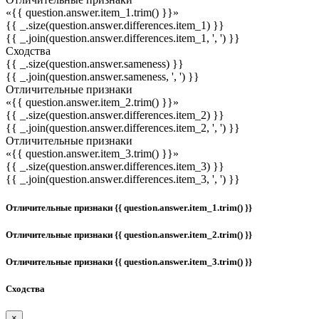
«{{ question.answer.item_1.trim() }}»
{{ _.size(question.answer.differences.item_1) }}
{{ _.join(question.answer.differences.item_1, ', ') }}
Сходства
{{ _.size(question.answer.sameness) }}
{{ _.join(question.answer.sameness, ', ') }}
Отличительные признаки
«{{ question.answer.item_2.trim() }}»
{{ _.size(question.answer.differences.item_2) }}
{{ _.join(question.answer.differences.item_2, ', ') }}
Отличительные признаки
«{{ question.answer.item_3.trim() }}»
{{ _.size(question.answer.differences.item_3) }}
{{ _.join(question.answer.differences.item_3, ', ') }}
Отличительные признаки {{ question.answer.item_1.trim() }}
Отличительные признаки {{ question.answer.item_2.trim() }}
Отличительные признаки {{ question.answer.item_3.trim() }}
Сходства
×