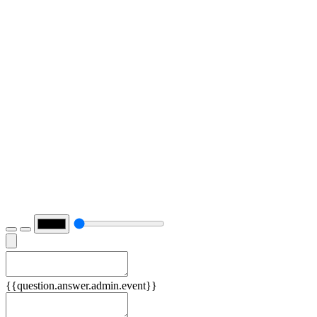
Причины
{{question.answer.admin.event}}
Следствия