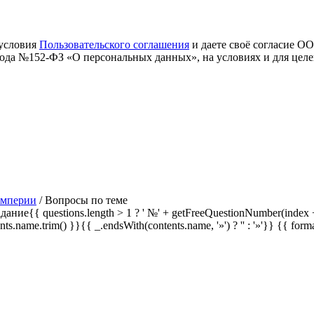
 условия
Пользовательского соглашения
и даете своё согласие О
 года №152-ФЗ «О персональных данных», на условиях и для цел
империи
/
Вопросы по теме
дание{{ questions.length > 1 ? ' №' + getFreeQuestionNumber(index +
ents.name.trim() }}{{ _.endsWith(contents.name, '»') ? '' : '»'}}
{{ form