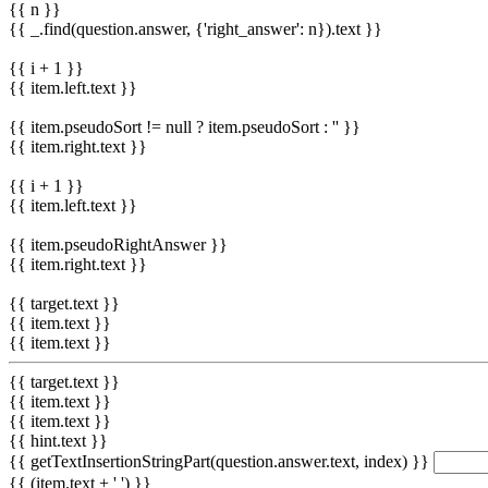
{{ n }}
{{ _.find(question.answer, {'right_answer': n}).text }}
{{ i + 1 }}
{{ item.left.text }}
{{ item.pseudoSort != null ? item.pseudoSort : '' }}
{{ item.right.text }}
{{ i + 1 }}
{{ item.left.text }}
{{ item.pseudoRightAnswer }}
{{ item.right.text }}
{{ target.text }}
{{ item.text }}
{{ item.text }}
{{ target.text }}
{{ item.text }}
{{ item.text }}
{{ hint.text }}
{{ getTextInsertionStringPart(question.answer.text, index) }}
{{ (item.text + ' ') }}