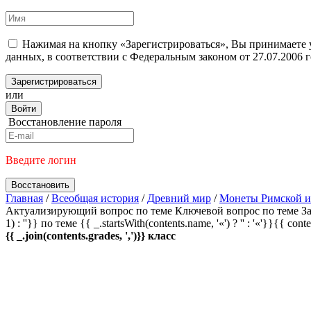
Нажимая на кнопку «Зарегистрироваться», Вы принимаете
данных, в соответствии с Федеральным законом от 27.07.2006
Зарегистрироваться
или
Войти
Восстановление пароля
Введите логин
Восстановить
Главная
/
Всеобщая история
/
Древний мир
/
Монеты Римской 
Актуализирующий вопрос по теме
Ключевой вопрос по теме
За
1) : ''}} по теме
{{ _.startsWith(contents.name, '«') ? '' : '«'}}{{ cont
{{ _.join(contents.grades, ',')}} класс