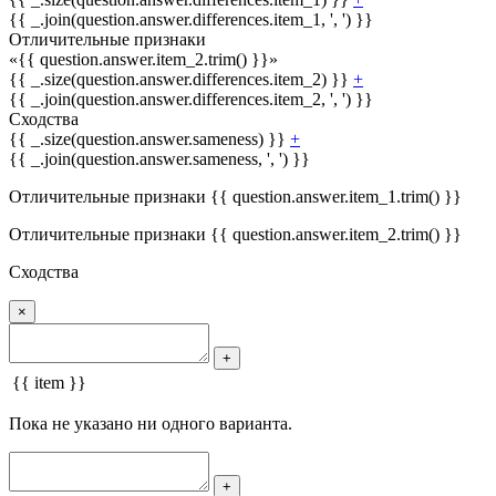
{{ _.join(question.answer.differences.item_1, ', ') }}
Отличительные признаки
«{{ question.answer.item_2.trim() }}»
{{ _.size(question.answer.differences.item_2) }}
+
{{ _.join(question.answer.differences.item_2, ', ') }}
Сходства
{{ _.size(question.answer.sameness) }}
+
{{ _.join(question.answer.sameness, ', ') }}
Отличительные признаки {{ question.answer.item_1.trim() }}
Отличительные признаки {{ question.answer.item_2.trim() }}
Сходства
×
+
{{ item }}
Пока не указано ни одного варианта.
+