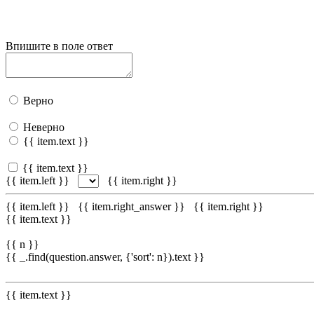
Впишите в поле ответ
Верно
Неверно
{{ item.text }}
{{ item.text }}
{{ item.left }}
{{ item.right }}
{{ item.left }}
{{ item.right_answer }}
{{ item.right }}
{{ item.text }}
{{ n }}
{{ _.find(question.answer, {'sort': n}).text }}
{{ item.text }}