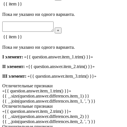
{{ item }}
Пока не указано ни одного варианта.
+
{{ item }}
Пока не указано ни одного варианта.
I элемент:
«{{ question.answer.item_1.trim() }}»
II элемент:
«{{ question.answer.item_2.trim() }}»
III элемент:
«{{ question.answer.item_3.trim() }}»
Отличительные признаки
«{{ question.answer.item_1.trim() }}»
{{ _.size(question.answer.differences.item_1) }}
{{ _.join(question.answer.differences.item_1, ', ') }}
Отличительные признаки
«{{ question.answer.item_2.trim() }}»
{{ _.size(question.answer.differences.item_2) }}
{{ _.join(question.answer.differences.item_2, ', ') }}
Отличительные признаки