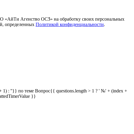
ОО «АйТи Агенство ОСӠ» на обработку своих персональных
ей, определенных
Политикой конфиденциальности
.
 1) : ''}} по теме
Вопрос{{ questions.length > 1 ? ' №' + (index +
attedTimerValue }}