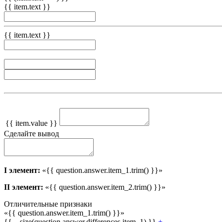
{{ item.text }}
{{ item.text }}
{{ item.value }}
Сделайте вывод
I элемент:
«{{ question.answer.item_1.trim() }}»
II элемент:
«{{ question.answer.item_2.trim() }}»
Отличительные признаки
«{{ question.answer.item_1.trim() }}»
{{ _.size(question.answer.differences.item_1) }}
+