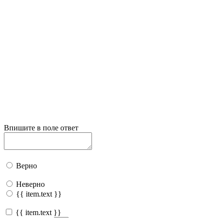
Впишите в поле ответ
Верно
Неверно
{{ item.text }}
{{ item.text }}