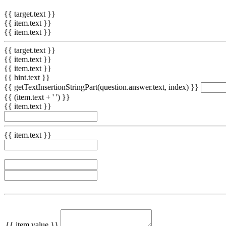
{{ target.text }}
{{ item.text }}
{{ item.text }}
{{ target.text }}
{{ item.text }}
{{ item.text }}
{{ hint.text }}
{{ getTextInsertionStringPart(question.answer.text, index) }}
{{ (item.text + ' ') }}
{{ item.text }}
{{ item.text }}
{{ item.value }}