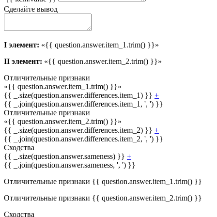
Сделайте вывод
I элемент:
«{{ question.answer.item_1.trim() }}»
II элемент:
«{{ question.answer.item_2.trim() }}»
Отличительные признаки
«{{ question.answer.item_1.trim() }}»
{{ _.size(question.answer.differences.item_1) }}
+
{{ _.join(question.answer.differences.item_1, ', ') }}
Отличительные признаки
«{{ question.answer.item_2.trim() }}»
{{ _.size(question.answer.differences.item_2) }}
+
{{ _.join(question.answer.differences.item_2, ', ') }}
Сходства
{{ _.size(question.answer.sameness) }}
+
{{ _.join(question.answer.sameness, ', ') }}
Отличительные признаки {{ question.answer.item_1.trim() }}
Отличительные признаки {{ question.answer.item_2.trim() }}
Сходства