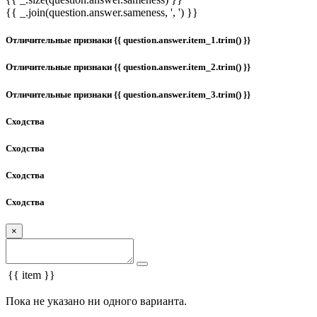
{{ _.join(question.answer.sameness, ', ') }}
Отличительные признаки {{ question.answer.item_1.trim() }}
Отличительные признаки {{ question.answer.item_2.trim() }}
Отличительные признаки {{ question.answer.item_3.trim() }}
Сходства
Сходства
Сходства
Сходства
×
{{ item }}
Пока не указано ни одного варианта.