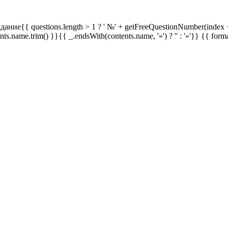
дание{{ questions.length > 1 ? ' №' + getFreeQuestionNumber(index +
ents.name.trim() }}{{ _.endsWith(contents.name, '»') ? '' : '»'}}
{{ form