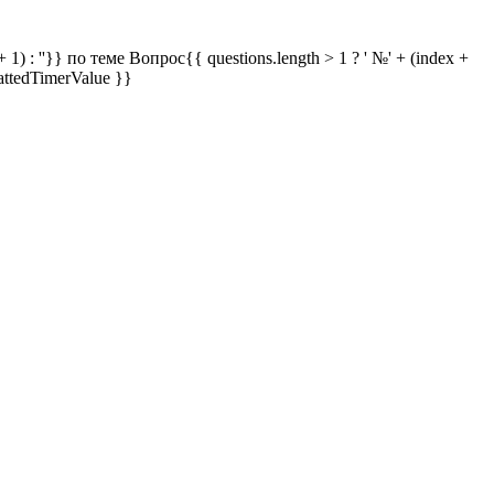
 1) : ''}} по теме
Вопрос{{ questions.length > 1 ? ' №' + (index +
attedTimerValue }}