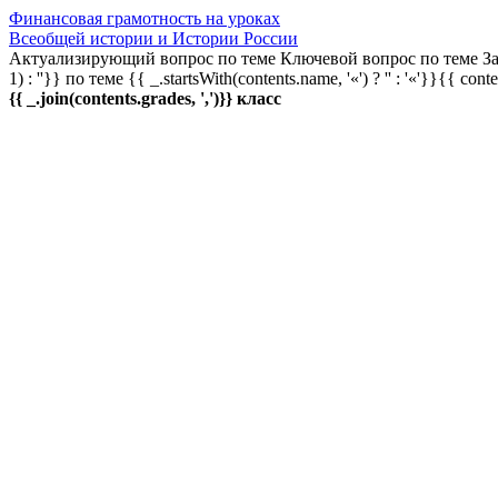
Финансовая грамотность на уроках
Всеобщей истории и Истории России
Актуализирующий вопрос по теме
Ключевой вопрос по теме
За
1) : ''}} по теме
{{ _.startsWith(contents.name, '«') ? '' : '«'}}{{ cont
{{ _.join(contents.grades, ',')}} класс