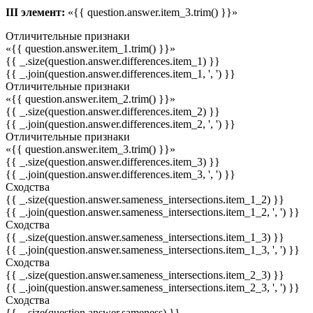
III элемент:
«{{ question.answer.item_3.trim() }}»
Отличительные признаки
«{{ question.answer.item_1.trim() }}»
{{ _.size(question.answer.differences.item_1) }}
{{ _.join(question.answer.differences.item_1, ', ') }}
Отличительные признаки
«{{ question.answer.item_2.trim() }}»
{{ _.size(question.answer.differences.item_2) }}
{{ _.join(question.answer.differences.item_2, ', ') }}
Отличительные признаки
«{{ question.answer.item_3.trim() }}»
{{ _.size(question.answer.differences.item_3) }}
{{ _.join(question.answer.differences.item_3, ', ') }}
Сходства
{{ _.size(question.answer.sameness_intersections.item_1_2) }}
{{ _.join(question.answer.sameness_intersections.item_1_2, ', ') }}
Сходства
{{ _.size(question.answer.sameness_intersections.item_1_3) }}
{{ _.join(question.answer.sameness_intersections.item_1_3, ', ') }}
Сходства
{{ _.size(question.answer.sameness_intersections.item_2_3) }}
{{ _.join(question.answer.sameness_intersections.item_2_3, ', ') }}
Сходства
{{ _.size(question.answer.sameness) }}