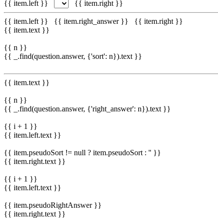
{{ item.left }}
{{ item.right }}
{{ item.left }}
{{ item.right_answer }}
{{ item.right }}
{{ item.text }}
{{ n }}
{{ _.find(question.answer, {'sort': n}).text }}
{{ item.text }}
{{ n }}
{{ _.find(question.answer, {'right_answer': n}).text }}
{{ i + 1 }}
{{ item.left.text }}
{{ item.pseudoSort != null ? item.pseudoSort : '' }}
{{ item.right.text }}
{{ i + 1 }}
{{ item.left.text }}
{{ item.pseudoRightAnswer }}
{{ item.right.text }}