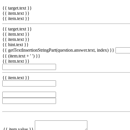
{{ target.text }}
{{ item.text }}
{{ item.text }}
{{ target.text }}
{{ item.text }}
{{ item.text }}
{{ hint.text }}
{{ getTextInsertionStringPart(question.answer.text, index) }}
{{ (item.text + ' ') }}
{{ item.text }}
{{ item.text }}
{{ item.value }}