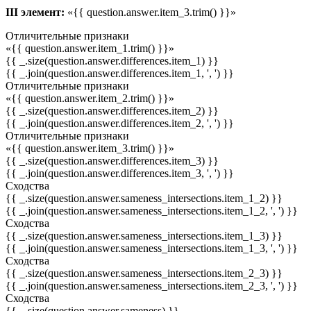
III элемент:
«{{ question.answer.item_3.trim() }}»
Отличительные признаки
«{{ question.answer.item_1.trim() }}»
{{ _.size(question.answer.differences.item_1) }}
{{ _.join(question.answer.differences.item_1, ', ') }}
Отличительные признаки
«{{ question.answer.item_2.trim() }}»
{{ _.size(question.answer.differences.item_2) }}
{{ _.join(question.answer.differences.item_2, ', ') }}
Отличительные признаки
«{{ question.answer.item_3.trim() }}»
{{ _.size(question.answer.differences.item_3) }}
{{ _.join(question.answer.differences.item_3, ', ') }}
Сходства
{{ _.size(question.answer.sameness_intersections.item_1_2) }}
{{ _.join(question.answer.sameness_intersections.item_1_2, ', ') }}
Сходства
{{ _.size(question.answer.sameness_intersections.item_1_3) }}
{{ _.join(question.answer.sameness_intersections.item_1_3, ', ') }}
Сходства
{{ _.size(question.answer.sameness_intersections.item_2_3) }}
{{ _.join(question.answer.sameness_intersections.item_2_3, ', ') }}
Сходства
{{ _.size(question.answer.sameness) }}