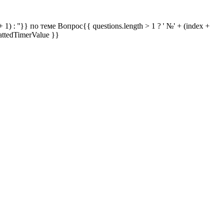
 1) : ''}} по теме
Вопрос{{ questions.length > 1 ? ' №' + (index +
attedTimerValue }}