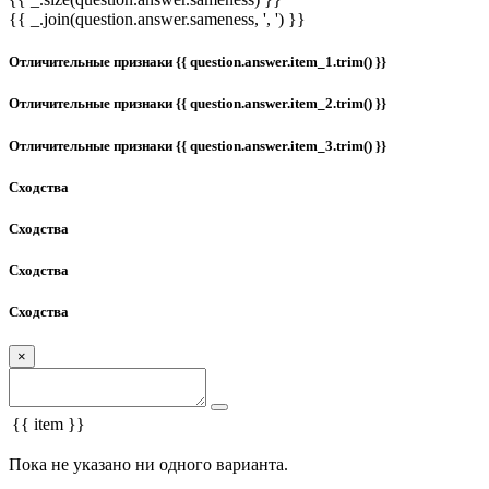
{{ _.join(question.answer.sameness, ', ') }}
Отличительные признаки {{ question.answer.item_1.trim() }}
Отличительные признаки {{ question.answer.item_2.trim() }}
Отличительные признаки {{ question.answer.item_3.trim() }}
Сходства
Сходства
Сходства
Сходства
×
{{ item }}
Пока не указано ни одного варианта.