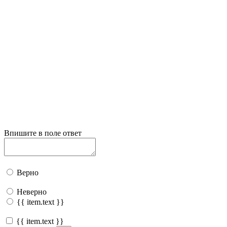
Впишите в поле ответ
Верно
Неверно
{{ item.text }}
{{ item.text }}