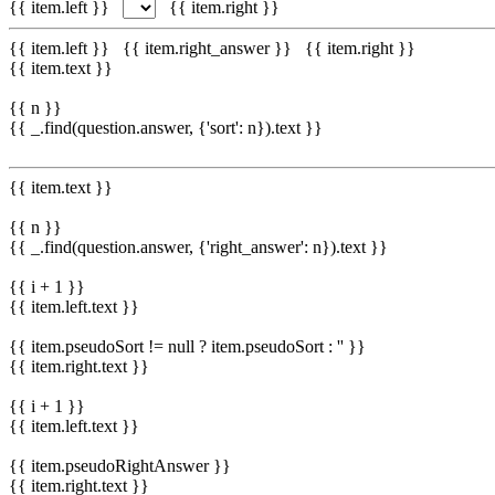
{{ item.left }}
{{ item.right }}
{{ item.left }}
{{ item.right_answer }}
{{ item.right }}
{{ item.text }}
{{ n }}
{{ _.find(question.answer, {'sort': n}).text }}
{{ item.text }}
{{ n }}
{{ _.find(question.answer, {'right_answer': n}).text }}
{{ i + 1 }}
{{ item.left.text }}
{{ item.pseudoSort != null ? item.pseudoSort : '' }}
{{ item.right.text }}
{{ i + 1 }}
{{ item.left.text }}
{{ item.pseudoRightAnswer }}
{{ item.right.text }}