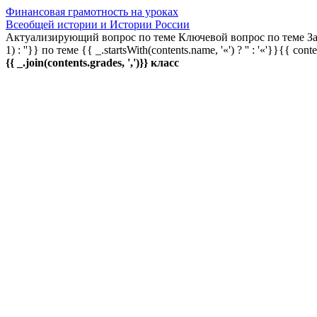
Финансовая грамотность на уроках
Всеобщей истории и Истории России
Актуализирующий вопрос по теме
Ключевой вопрос по теме
За
1) : ''}} по теме
{{ _.startsWith(contents.name, '«') ? '' : '«'}}{{ cont
{{ _.join(contents.grades, ',')}} класс