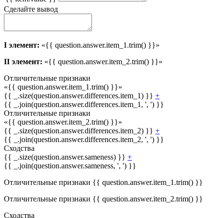
Сделайте вывод
I элемент:
«{{ question.answer.item_1.trim() }}»
II элемент:
«{{ question.answer.item_2.trim() }}»
Отличительные признаки
«{{ question.answer.item_1.trim() }}»
{{ _.size(question.answer.differences.item_1) }}
+
{{ _.join(question.answer.differences.item_1, ', ') }}
Отличительные признаки
«{{ question.answer.item_2.trim() }}»
{{ _.size(question.answer.differences.item_2) }}
+
{{ _.join(question.answer.differences.item_2, ', ') }}
Сходства
{{ _.size(question.answer.sameness) }}
+
{{ _.join(question.answer.sameness, ', ') }}
Отличительные признаки {{ question.answer.item_1.trim() }}
Отличительные признаки {{ question.answer.item_2.trim() }}
Сходства