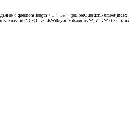
дание{{ questions.length > 1 ? ' №' + getFreeQuestionNumber(index +
ents.name.trim() }}{{ _.endsWith(contents.name, '»') ? '' : '»'}}
{{ form