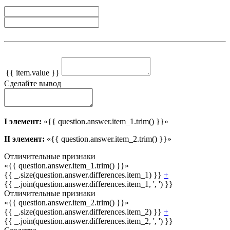
{{ item.value }}
Сделайте вывод
I элемент:
«{{ question.answer.item_1.trim() }}»
II элемент:
«{{ question.answer.item_2.trim() }}»
Отличительные признаки
«{{ question.answer.item_1.trim() }}»
{{ _.size(question.answer.differences.item_1) }}
+
{{ _.join(question.answer.differences.item_1, ', ') }}
Отличительные признаки
«{{ question.answer.item_2.trim() }}»
{{ _.size(question.answer.differences.item_2) }}
+
{{ _.join(question.answer.differences.item_2, ', ') }}