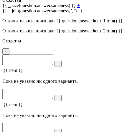
Сходства
{{ _.size(question.answer.sameness) }}
+
{{ _.join(question.answer.sameness, ', ') }}
Отличительные признаки {{ question.answer.item_1.trim() }}
Отличительные признаки {{ question.answer.item_2.trim() }}
Сходства
×
+
{{ item }}
Пока не указано ни одного варианта.
+
{{ item }}
Пока не указано ни одного варианта.