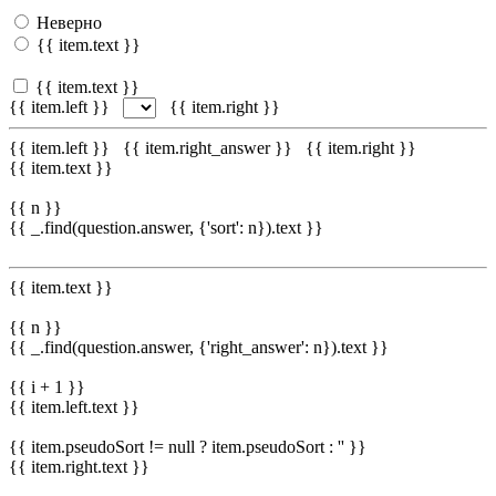
Неверно
{{ item.text }}
{{ item.text }}
{{ item.left }}
{{ item.right }}
{{ item.left }}
{{ item.right_answer }}
{{ item.right }}
{{ item.text }}
{{ n }}
{{ _.find(question.answer, {'sort': n}).text }}
{{ item.text }}
{{ n }}
{{ _.find(question.answer, {'right_answer': n}).text }}
{{ i + 1 }}
{{ item.left.text }}
{{ item.pseudoSort != null ? item.pseudoSort : '' }}
{{ item.right.text }}