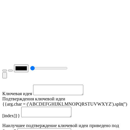
Ключевая идея
Подтверждения ключевой идеи
{{arg.char = ('ABCDEFGHIJKLMNOPQRSTUVWXYZ').split('')
[index]}}
Наилучшее подтверждение ключевой идеи приведено под