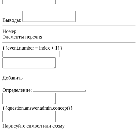
Выводы:
Номер
Элементы перечня
{{event.number = index + 1}}
Добавить
Определение:
Примеры
{{question.answer.admin.concept}}
Ложные примеры
Нарисуйте символ или схему