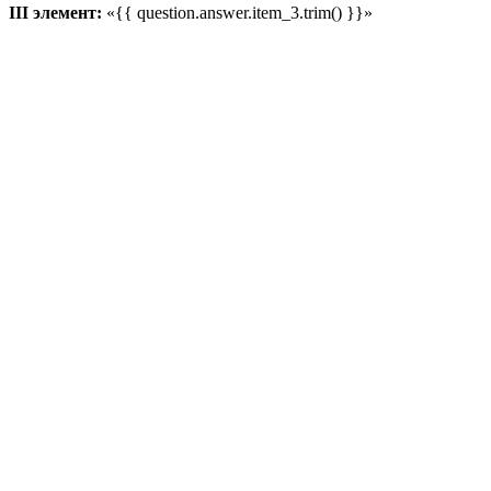
III элемент:
«{{ question.answer.item_3.trim() }}»