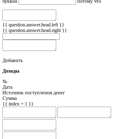
буквой
потому что
{{ question.answer.head.left }}
{{ question.answer.head.right }}
Добавить
Доходы
№
Дата
Источник поступления денег
Сумма
{{ index + 1 }}