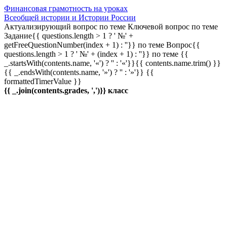
Финансовая грамотность на уроках
Всеобщей истории и Истории России
Актуализирующий вопрос по теме
Ключевой вопрос по теме
Задание{{ questions.length > 1 ? ' №' +
getFreeQuestionNumber(index + 1) : ''}} по теме
Вопрос{{
questions.length > 1 ? ' №' + (index + 1) : ''}} по теме
{{
_.startsWith(contents.name, '«') ? '' : '«'}}{{ contents.name.trim() }}
{{ _.endsWith(contents.name, '»') ? '' : '»'}}
{{
formattedTimerValue }}
{{ _.join(contents.grades, ',')}} класс