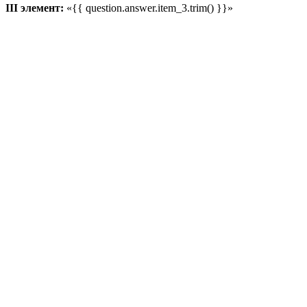
III элемент:
«{{ question.answer.item_3.trim() }}»