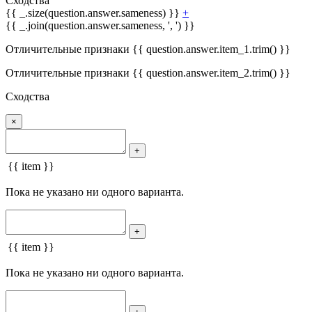
Сходства
{{ _.size(question.answer.sameness) }}
+
{{ _.join(question.answer.sameness, ', ') }}
Отличительные признаки {{ question.answer.item_1.trim() }}
Отличительные признаки {{ question.answer.item_2.trim() }}
Сходства
×
+
{{ item }}
Пока не указано ни одного варианта.
+
{{ item }}
Пока не указано ни одного варианта.