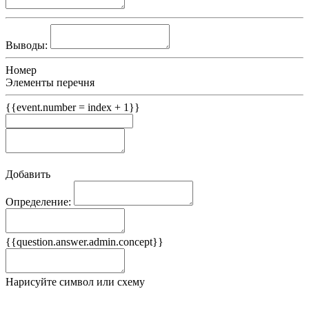
Выводы:
Номер
Элементы перечня
{{event.number = index + 1}}
Добавить
Определение:
Примеры
{{question.answer.admin.concept}}
Ложные примеры
Нарисуйте символ или схему