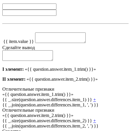
{{ item.value }}
Сделайте вывод
I элемент:
«{{ question.answer.item_1.trim() }}»
II элемент:
«{{ question.answer.item_2.trim() }}»
Отличительные признаки
«{{ question.answer.item_1.trim() }}»
{{ _.size(question.answer.differences.item_1) }}
+
{{ _.join(question.answer.differences.item_1, ', ') }}
Отличительные признаки
«{{ question.answer.item_2.trim() }}»
{{ _.size(question.answer.differences.item_2) }}
+
{{ _.join(question.answer.differences.item_2, ', ') }}