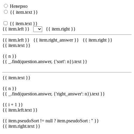
Неверно
{{ item.text }}
{{ item.text }}
{{ item.left }}
{{ item.right }}
{{ item.left }}
{{ item.right_answer }}
{{ item.right }}
{{ item.text }}
{{ n }}
{{ _.find(question.answer, {'sort': n}).text }}
{{ item.text }}
{{ n }}
{{ _.find(question.answer, {'right_answer': n}).text }}
{{ i + 1 }}
{{ item.left.text }}
{{ item.pseudoSort != null ? item.pseudoSort : '' }}
{{ item.right.text }}