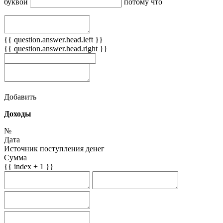
буквой
потому что
{{ question.answer.head.left }}
{{ question.answer.head.right }}
Добавить
Доходы
№
Дата
Источник поступления денег
Сумма
{{ index + 1 }}