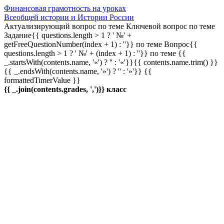
Финансовая грамотность на уроках
Всеобщей истории и Истории России
Актуализирующий вопрос по теме
Ключевой вопрос по теме
Задание{{ questions.length > 1 ? ' №' +
getFreeQuestionNumber(index + 1) : ''}} по теме
Вопрос{{
questions.length > 1 ? ' №' + (index + 1) : ''}} по теме
{{
_.startsWith(contents.name, '«') ? '' : '«'}}{{ contents.name.trim() }}
{{ _.endsWith(contents.name, '»') ? '' : '»'}}
{{
formattedTimerValue }}
{{ _.join(contents.grades, ',')}} класс