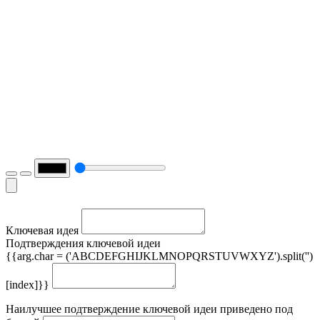
Ключевая идея
Подтверждения ключевой идеи
{{arg.char = ('ABCDEFGHIJKLMNOPQRSTUVWXYZ').split('')
[index]}}
Наилучшее подтверждение ключевой идеи приведено под