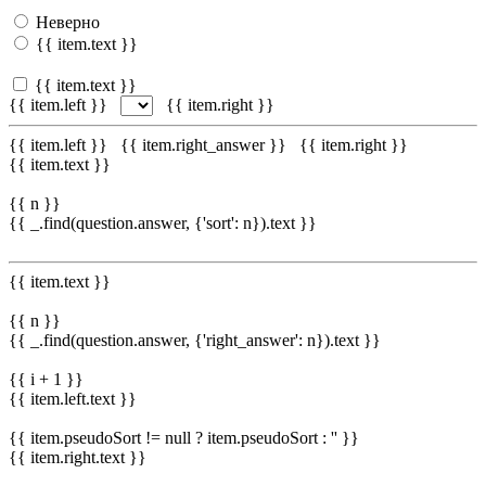
Неверно
{{ item.text }}
{{ item.text }}
{{ item.left }}
{{ item.right }}
{{ item.left }}
{{ item.right_answer }}
{{ item.right }}
{{ item.text }}
{{ n }}
{{ _.find(question.answer, {'sort': n}).text }}
{{ item.text }}
{{ n }}
{{ _.find(question.answer, {'right_answer': n}).text }}
{{ i + 1 }}
{{ item.left.text }}
{{ item.pseudoSort != null ? item.pseudoSort : '' }}
{{ item.right.text }}