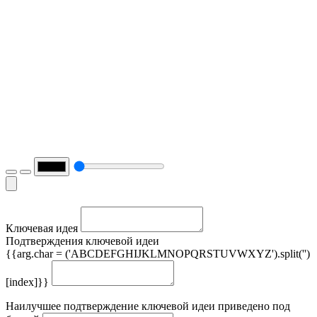
Ключевая идея
Подтверждения ключевой идеи
{{arg.char = ('ABCDEFGHIJKLMNOPQRSTUVWXYZ').split('')
[index]}}
Наилучшее подтверждение ключевой идеи приведено под