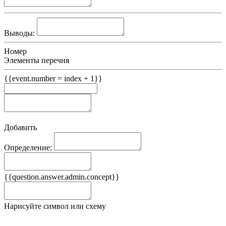
Выводы:
Номер
Элементы перечня
{{event.number = index + 1}}
Добавить
Определение:
Примеры
{{question.answer.admin.concept}}
Ложные примеры
Нарисуйте символ или схему