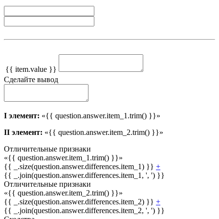
{{ item.value }}
Сделайте вывод
I элемент:
«{{ question.answer.item_1.trim() }}»
II элемент:
«{{ question.answer.item_2.trim() }}»
Отличительные признаки
«{{ question.answer.item_1.trim() }}»
{{ _.size(question.answer.differences.item_1) }}
+
{{ _.join(question.answer.differences.item_1, ', ') }}
Отличительные признаки
«{{ question.answer.item_2.trim() }}»
{{ _.size(question.answer.differences.item_2) }}
+
{{ _.join(question.answer.differences.item_2, ', ') }}