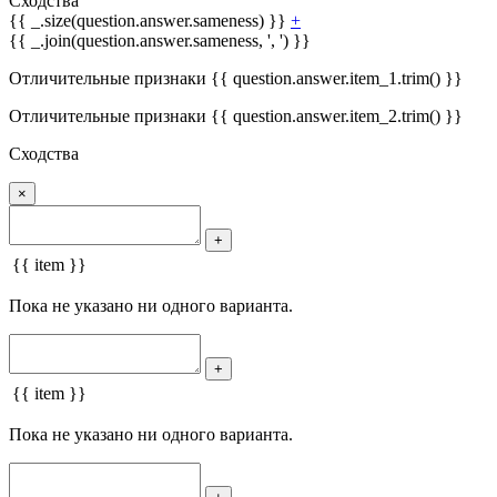
Сходства
{{ _.size(question.answer.sameness) }}
+
{{ _.join(question.answer.sameness, ', ') }}
Отличительные признаки {{ question.answer.item_1.trim() }}
Отличительные признаки {{ question.answer.item_2.trim() }}
Сходства
×
+
{{ item }}
Пока не указано ни одного варианта.
+
{{ item }}
Пока не указано ни одного варианта.