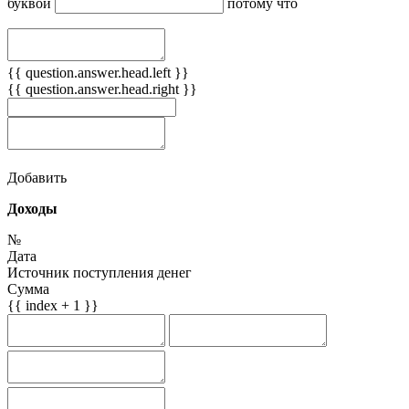
буквой
потому что
{{ question.answer.head.left }}
{{ question.answer.head.right }}
Добавить
Доходы
№
Дата
Источник поступления денег
Сумма
{{ index + 1 }}