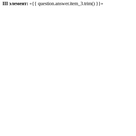
III элемент:
«{{ question.answer.item_3.trim() }}»