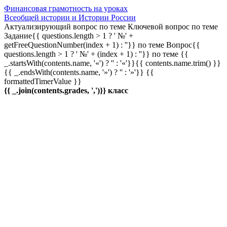
Финансовая грамотность на уроках
Всеобщей истории и Истории России
Актуализирующий вопрос по теме
Ключевой вопрос по теме
Задание{{ questions.length > 1 ? ' №' +
getFreeQuestionNumber(index + 1) : ''}} по теме
Вопрос{{
questions.length > 1 ? ' №' + (index + 1) : ''}} по теме
{{
_.startsWith(contents.name, '«') ? '' : '«'}}{{ contents.name.trim() }}
{{ _.endsWith(contents.name, '»') ? '' : '»'}}
{{
formattedTimerValue }}
{{ _.join(contents.grades, ',')}} класс