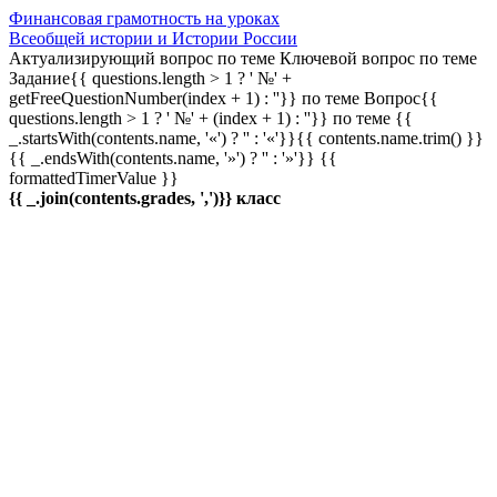
Финансовая грамотность на уроках
Всеобщей истории и Истории России
Актуализирующий вопрос по теме
Ключевой вопрос по теме
Задание{{ questions.length > 1 ? ' №' +
getFreeQuestionNumber(index + 1) : ''}} по теме
Вопрос{{
questions.length > 1 ? ' №' + (index + 1) : ''}} по теме
{{
_.startsWith(contents.name, '«') ? '' : '«'}}{{ contents.name.trim() }}
{{ _.endsWith(contents.name, '»') ? '' : '»'}}
{{
formattedTimerValue }}
{{ _.join(contents.grades, ',')}} класс