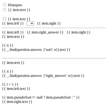
Неверно
{{ item.text }}
{{ item.text }}
{{ item.left }}
{{ item.right }}
{{ item.left }}
{{ item.right_answer }}
{{ item.right }}
{{ item.text }}
{{ n }}
{{ _.find(question.answer, {'sort': n}).text }}
{{ item.text }}
{{ n }}
{{ _.find(question.answer, {'right_answer': n}).text }}
{{ i + 1 }}
{{ item.left.text }}
{{ item.pseudoSort != null ? item.pseudoSort : '' }}
{{ item.right.text }}