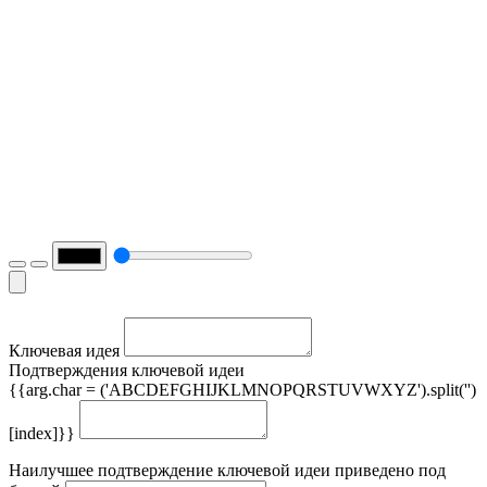
Ключевая идея
Подтверждения ключевой идеи
{{arg.char = ('ABCDEFGHIJKLMNOPQRSTUVWXYZ').split('')
[index]}}
Наилучшее подтверждение ключевой идеи приведено под