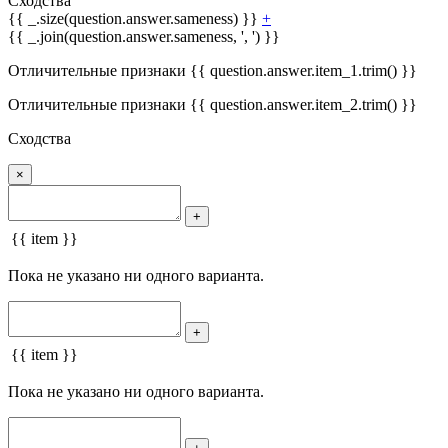
Сходства
{{ _.size(question.answer.sameness) }}
+
{{ _.join(question.answer.sameness, ', ') }}
Отличительные признаки {{ question.answer.item_1.trim() }}
Отличительные признаки {{ question.answer.item_2.trim() }}
Сходства
×
+
{{ item }}
Пока не указано ни одного варианта.
+
{{ item }}
Пока не указано ни одного варианта.