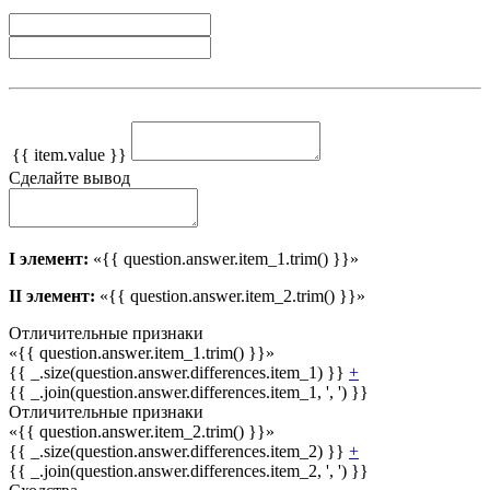
{{ item.value }}
Сделайте вывод
I элемент:
«{{ question.answer.item_1.trim() }}»
II элемент:
«{{ question.answer.item_2.trim() }}»
Отличительные признаки
«{{ question.answer.item_1.trim() }}»
{{ _.size(question.answer.differences.item_1) }}
+
{{ _.join(question.answer.differences.item_1, ', ') }}
Отличительные признаки
«{{ question.answer.item_2.trim() }}»
{{ _.size(question.answer.differences.item_2) }}
+
{{ _.join(question.answer.differences.item_2, ', ') }}