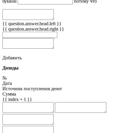
буквой
потому что
{{ question.answer.head.left }}
{{ question.answer.head.right }}
Добавить
Доходы
№
Дата
Источник поступления денег
Сумма
{{ index + 1 }}