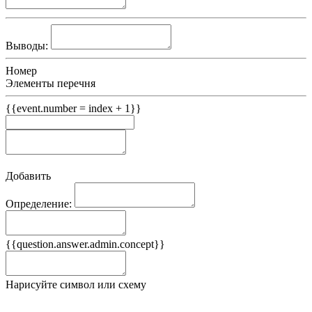
Выводы:
Номер
Элементы перечня
{{event.number = index + 1}}
Добавить
Определение:
Примеры
{{question.answer.admin.concept}}
Ложные примеры
Нарисуйте символ или схему