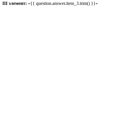
III элемент:
«{{ question.answer.item_3.trim() }}»