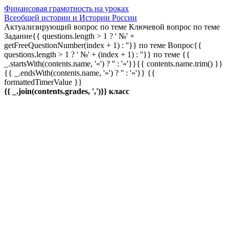
Финансовая грамотность на уроках
Всеобщей истории и Истории России
Актуализирующий вопрос по теме
Ключевой вопрос по теме
Задание{{ questions.length > 1 ? ' №' +
getFreeQuestionNumber(index + 1) : ''}} по теме
Вопрос{{
questions.length > 1 ? ' №' + (index + 1) : ''}} по теме
{{
_.startsWith(contents.name, '«') ? '' : '«'}}{{ contents.name.trim() }}
{{ _.endsWith(contents.name, '»') ? '' : '»'}}
{{
formattedTimerValue }}
{{ _.join(contents.grades, ',')}} класс