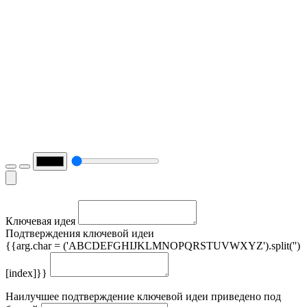
Ключевая идея
Подтверждения ключевой идеи
{{arg.char = ('ABCDEFGHIJKLMNOPQRSTUVWXYZ').split('')
[index]}}
Наилучшее подтверждение ключевой идеи приведено под