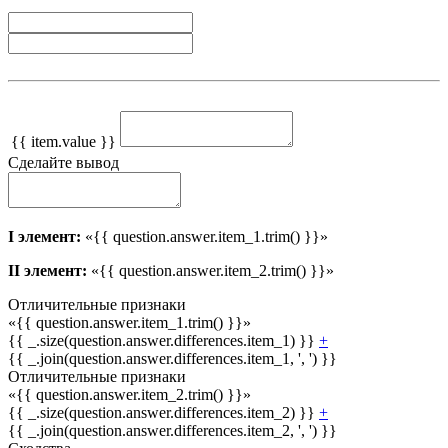
{{ item.value }}
Сделайте вывод
I элемент:
«{{ question.answer.item_1.trim() }}»
II элемент:
«{{ question.answer.item_2.trim() }}»
Отличительные признаки
«{{ question.answer.item_1.trim() }}»
{{ _.size(question.answer.differences.item_1) }}
+
{{ _.join(question.answer.differences.item_1, ', ') }}
Отличительные признаки
«{{ question.answer.item_2.trim() }}»
{{ _.size(question.answer.differences.item_2) }}
+
{{ _.join(question.answer.differences.item_2, ', ') }}