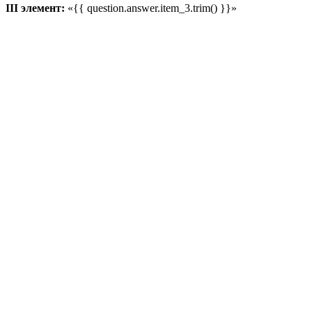
III элемент:
«{{ question.answer.item_3.trim() }}»