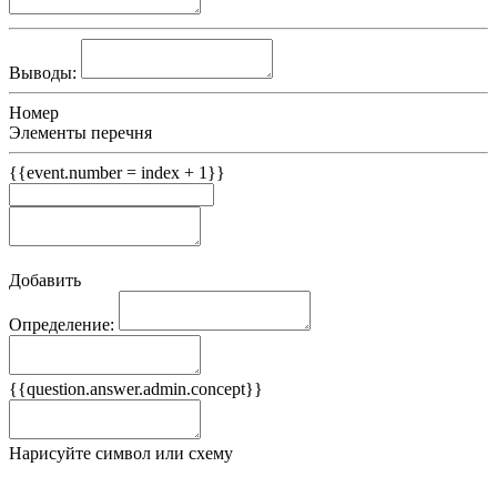
Выводы:
Номер
Элементы перечня
{{event.number = index + 1}}
Добавить
Определение:
Примеры
{{question.answer.admin.concept}}
Ложные примеры
Нарисуйте символ или схему