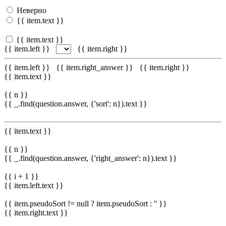
Неверно
{{ item.text }}
{{ item.text }}
{{ item.left }}
{{ item.right }}
{{ item.left }}
{{ item.right_answer }}
{{ item.right }}
{{ item.text }}
{{ n }}
{{ _.find(question.answer, {'sort': n}).text }}
{{ item.text }}
{{ n }}
{{ _.find(question.answer, {'right_answer': n}).text }}
{{ i + 1 }}
{{ item.left.text }}
{{ item.pseudoSort != null ? item.pseudoSort : '' }}
{{ item.right.text }}