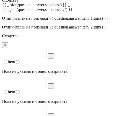
Сходства
{{ _.size(question.answer.sameness) }}
+
{{ _.join(question.answer.sameness, ', ') }}
Отличительные признаки {{ question.answer.item_1.trim() }}
Отличительные признаки {{ question.answer.item_2.trim() }}
Сходства
×
+
{{ item }}
Пока не указано ни одного варианта.
+
{{ item }}
Пока не указано ни одного варианта.