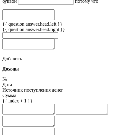
буквой
потому что
{{ question.answer.head.left }}
{{ question.answer.head.right }}
Добавить
Доходы
№
Дата
Источник поступления денег
Сумма
{{ index + 1 }}