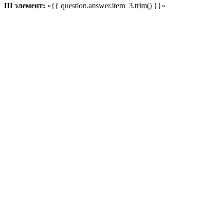
III элемент:
«{{ question.answer.item_3.trim() }}»