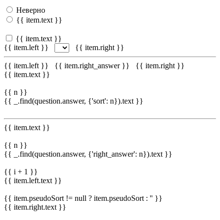
Неверно
{{ item.text }}
{{ item.text }}
{{ item.left }}
{{ item.right }}
{{ item.left }}
{{ item.right_answer }}
{{ item.right }}
{{ item.text }}
{{ n }}
{{ _.find(question.answer, {'sort': n}).text }}
{{ item.text }}
{{ n }}
{{ _.find(question.answer, {'right_answer': n}).text }}
{{ i + 1 }}
{{ item.left.text }}
{{ item.pseudoSort != null ? item.pseudoSort : '' }}
{{ item.right.text }}