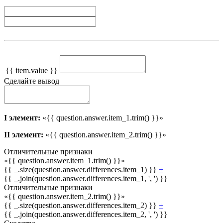
{{ item.value }}
Сделайте вывод
I элемент:
«{{ question.answer.item_1.trim() }}»
II элемент:
«{{ question.answer.item_2.trim() }}»
Отличительные признаки
«{{ question.answer.item_1.trim() }}»
{{ _.size(question.answer.differences.item_1) }}
+
{{ _.join(question.answer.differences.item_1, ', ') }}
Отличительные признаки
«{{ question.answer.item_2.trim() }}»
{{ _.size(question.answer.differences.item_2) }}
+
{{ _.join(question.answer.differences.item_2, ', ') }}