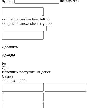
буквой
потому что
{{ question.answer.head.left }}
{{ question.answer.head.right }}
Добавить
Доходы
№
Дата
Источник поступления денег
Сумма
{{ index + 1 }}