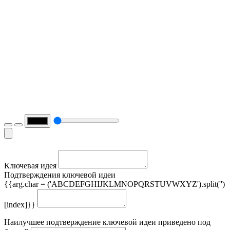
Ключевая идея
Подтверждения ключевой идеи
{{arg.char = ('ABCDEFGHIJKLMNOPQRSTUVWXYZ').split('')
[index]}}
Наилучшее подтверждение ключевой идеи приведено под