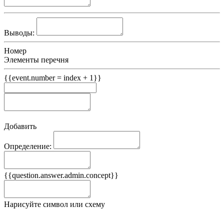
Выводы:
Номер
Элементы перечня
{{event.number = index + 1}}
Добавить
Определение:
Примеры
{{question.answer.admin.concept}}
Ложные примеры
Нарисуйте символ или схему