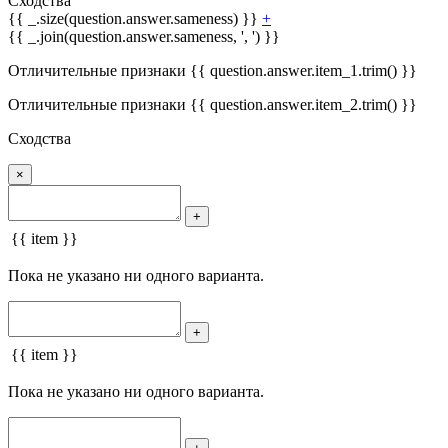
Сходства
{{ _.size(question.answer.sameness) }}
+
{{ _.join(question.answer.sameness, ', ') }}
Отличительные признаки {{ question.answer.item_1.trim() }}
Отличительные признаки {{ question.answer.item_2.trim() }}
Сходства
×
+
{{ item }}
Пока не указано ни одного варианта.
+
{{ item }}
Пока не указано ни одного варианта.