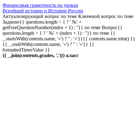
Финансовая грамотность на уроках
Всеобщей истории и Истории России
Актуализирующий вопрос по теме
Ключевой вопрос по теме
Задание{{ questions.length > 1 ? ' №' +
getFreeQuestionNumber(index + 1) : ''}} по теме
Вопрос{{
questions.length > 1 ? ' №' + (index + 1) : ''}} по теме
{{
_.startsWith(contents.name, '«') ? '' : '«'}}{{ contents.name.trim() }}
{{ _.endsWith(contents.name, '»') ? '' : '»'}}
{{
formattedTimerValue }}
{{ _.join(contents.grades, ',')}} класс