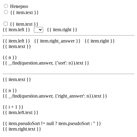
Неверно
{{ item.text }}
{{ item.text }}
{{ item.left }}
{{ item.right }}
{{ item.left }}
{{ item.right_answer }}
{{ item.right }}
{{ item.text }}
{{ n }}
{{ _.find(question.answer, {'sort': n}).text }}
{{ item.text }}
{{ n }}
{{ _.find(question.answer, {'right_answer': n}).text }}
{{ i + 1 }}
{{ item.left.text }}
{{ item.pseudoSort != null ? item.pseudoSort : '' }}
{{ item.right.text }}