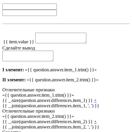
{{ item.value }}
Сделайте вывод
I элемент:
«{{ question.answer.item_1.trim() }}»
II элемент:
«{{ question.answer.item_2.trim() }}»
Отличительные признаки
«{{ question.answer.item_1.trim() }}»
{{ _.size(question.answer.differences.item_1) }}
+
{{ _.join(question.answer.differences.item_1, ', ') }}
Отличительные признаки
«{{ question.answer.item_2.trim() }}»
{{ _.size(question.answer.differences.item_2) }}
+
{{ _.join(question.answer.differences.item_2, ', ') }}