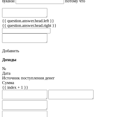
буквой
потому что
{{ question.answer.head.left }}
{{ question.answer.head.right }}
Добавить
Доходы
№
Дата
Источник поступления денег
Сумма
{{ index + 1 }}