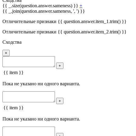
Сходства
{{ _.size(question.answer.sameness) }}
+
{{ _.join(question.answer.sameness, ', ') }}
Отличительные признаки {{ question.answer.item_1.trim() }}
Отличительные признаки {{ question.answer.item_2.trim() }}
Сходства
×
+
{{ item }}
Пока не указано ни одного варианта.
+
{{ item }}
Пока не указано ни одного варианта.