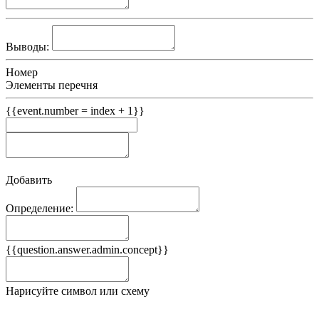
Выводы:
Номер
Элементы перечня
{{event.number = index + 1}}
Добавить
Определение:
Примеры
{{question.answer.admin.concept}}
Ложные примеры
Нарисуйте символ или схему