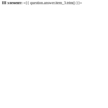
III элемент:
«{{ question.answer.item_3.trim() }}»