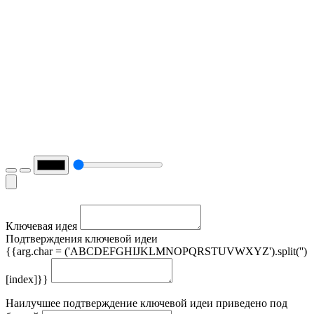
Ключевая идея
Подтверждения ключевой идеи
{{arg.char = ('ABCDEFGHIJKLMNOPQRSTUVWXYZ').split('')
[index]}}
Наилучшее подтверждение ключевой идеи приведено под