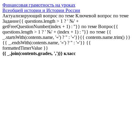
Финансовая грамотность на уроках
Всеобщей истории и Истории России
Актуализирующий вопрос по теме
Ключевой вопрос по теме
Задание{{ questions.length > 1 ? ' №' +
getFreeQuestionNumber(index + 1) : ''}} по теме
Вопрос{{
questions.length > 1 ? ' №' + (index + 1) : ''}} по теме
{{
_.startsWith(contents.name, '«') ? '' : '«'}}{{ contents.name.trim() }}
{{ _.endsWith(contents.name, '»') ? '' : '»'}}
{{
formattedTimerValue }}
{{ _.join(contents.grades, ',')}} класс