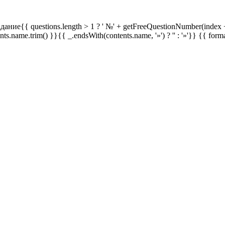
дание{{ questions.length > 1 ? ' №' + getFreeQuestionNumber(index +
ents.name.trim() }}{{ _.endsWith(contents.name, '»') ? '' : '»'}}
{{ form