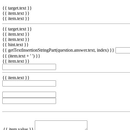
{{ target.text }}
{{ item.text }}
{{ item.text }}
{{ target.text }}
{{ item.text }}
{{ item.text }}
{{ hint.text }}
{{ getTextInsertionStringPart(question.answer.text, index) }}
{{ (item.text + ' ') }}
{{ item.text }}
{{ item.text }}
{{ item.value }}