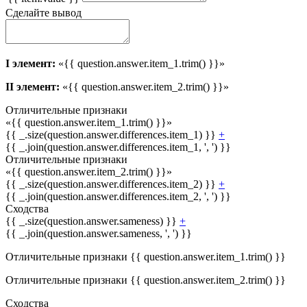
Сделайте вывод
I элемент:
«{{ question.answer.item_1.trim() }}»
II элемент:
«{{ question.answer.item_2.trim() }}»
Отличительные признаки
«{{ question.answer.item_1.trim() }}»
{{ _.size(question.answer.differences.item_1) }}
+
{{ _.join(question.answer.differences.item_1, ', ') }}
Отличительные признаки
«{{ question.answer.item_2.trim() }}»
{{ _.size(question.answer.differences.item_2) }}
+
{{ _.join(question.answer.differences.item_2, ', ') }}
Сходства
{{ _.size(question.answer.sameness) }}
+
{{ _.join(question.answer.sameness, ', ') }}
Отличительные признаки {{ question.answer.item_1.trim() }}
Отличительные признаки {{ question.answer.item_2.trim() }}
Сходства