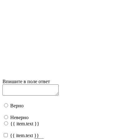
Впишите в поле ответ
Верно
Неверно
{{ item.text }}
{{ item.text }}