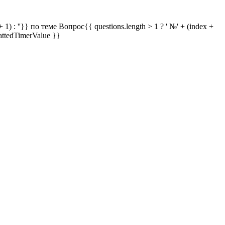
 1) : ''}} по теме
Вопрос{{ questions.length > 1 ? ' №' + (index +
attedTimerValue }}