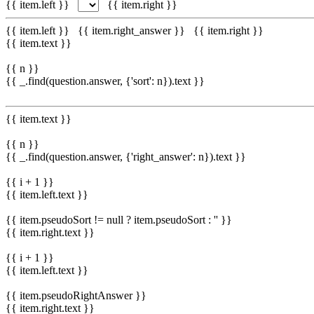
{{ item.left }}
{{ item.right }}
{{ item.left }}
{{ item.right_answer }}
{{ item.right }}
{{ item.text }}
{{ n }}
{{ _.find(question.answer, {'sort': n}).text }}
{{ item.text }}
{{ n }}
{{ _.find(question.answer, {'right_answer': n}).text }}
{{ i + 1 }}
{{ item.left.text }}
{{ item.pseudoSort != null ? item.pseudoSort : '' }}
{{ item.right.text }}
{{ i + 1 }}
{{ item.left.text }}
{{ item.pseudoRightAnswer }}
{{ item.right.text }}