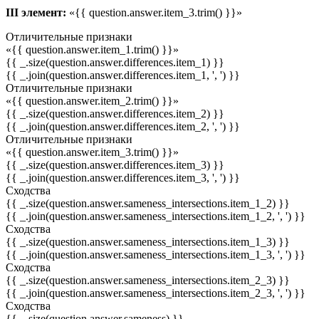
III элемент:
«{{ question.answer.item_3.trim() }}»
Отличительные признаки
«{{ question.answer.item_1.trim() }}»
{{ _.size(question.answer.differences.item_1) }}
{{ _.join(question.answer.differences.item_1, ', ') }}
Отличительные признаки
«{{ question.answer.item_2.trim() }}»
{{ _.size(question.answer.differences.item_2) }}
{{ _.join(question.answer.differences.item_2, ', ') }}
Отличительные признаки
«{{ question.answer.item_3.trim() }}»
{{ _.size(question.answer.differences.item_3) }}
{{ _.join(question.answer.differences.item_3, ', ') }}
Сходства
{{ _.size(question.answer.sameness_intersections.item_1_2) }}
{{ _.join(question.answer.sameness_intersections.item_1_2, ', ') }}
Сходства
{{ _.size(question.answer.sameness_intersections.item_1_3) }}
{{ _.join(question.answer.sameness_intersections.item_1_3, ', ') }}
Сходства
{{ _.size(question.answer.sameness_intersections.item_2_3) }}
{{ _.join(question.answer.sameness_intersections.item_2_3, ', ') }}
Сходства
{{ _.size(question.answer.sameness) }}