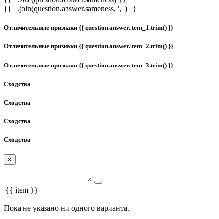
{{ _.join(question.answer.sameness, ', ') }}
Отличительные признаки {{ question.answer.item_1.trim() }}
Отличительные признаки {{ question.answer.item_2.trim() }}
Отличительные признаки {{ question.answer.item_3.trim() }}
Сходства
Сходства
Сходства
Сходства
×
{{ item }}
Пока не указано ни одного варианта.