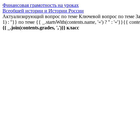
Финансовая грамотность на уроках
Всеобщей истории и Истории России
Актуализирующий вопрос по теме
Ключевой вопрос по теме
За
1) : ''}} по теме
{{ _.startsWith(contents.name, '«') ? '' : '«'}}{{ cont
{{ _.join(contents.grades, ',')}} класс