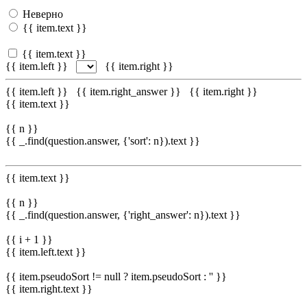
Неверно
{{ item.text }}
{{ item.text }}
{{ item.left }}
{{ item.right }}
{{ item.left }}
{{ item.right_answer }}
{{ item.right }}
{{ item.text }}
{{ n }}
{{ _.find(question.answer, {'sort': n}).text }}
{{ item.text }}
{{ n }}
{{ _.find(question.answer, {'right_answer': n}).text }}
{{ i + 1 }}
{{ item.left.text }}
{{ item.pseudoSort != null ? item.pseudoSort : '' }}
{{ item.right.text }}