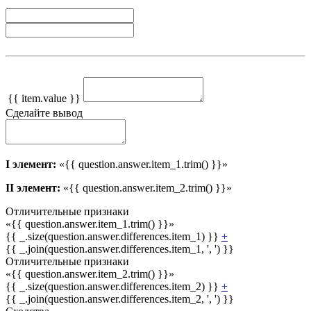
{{ item.value }}
Сделайте вывод
I элемент:
«{{ question.answer.item_1.trim() }}»
II элемент:
«{{ question.answer.item_2.trim() }}»
Отличительные признаки
«{{ question.answer.item_1.trim() }}»
{{ _.size(question.answer.differences.item_1) }}
+
{{ _.join(question.answer.differences.item_1, ', ') }}
Отличительные признаки
«{{ question.answer.item_2.trim() }}»
{{ _.size(question.answer.differences.item_2) }}
+
{{ _.join(question.answer.differences.item_2, ', ') }}