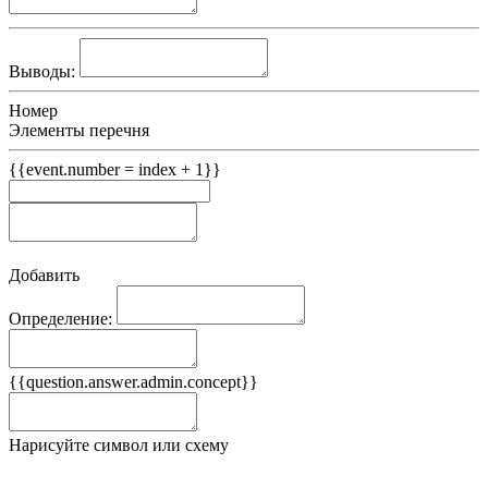
Выводы:
Номер
Элементы перечня
{{event.number = index + 1}}
Добавить
Определение:
Примеры
{{question.answer.admin.concept}}
Ложные примеры
Нарисуйте символ или схему