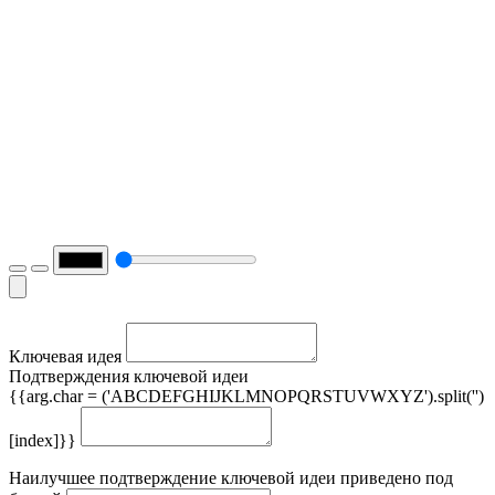
Ключевая идея
Подтверждения ключевой идеи
{{arg.char = ('ABCDEFGHIJKLMNOPQRSTUVWXYZ').split('')
[index]}}
Наилучшее подтверждение ключевой идеи приведено под