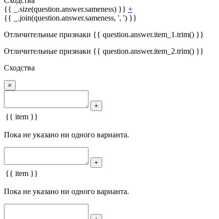
Сходства
{{ _.size(question.answer.sameness) }}
+
{{ _.join(question.answer.sameness, ', ') }}
Отличительные признаки {{ question.answer.item_1.trim() }}
Отличительные признаки {{ question.answer.item_2.trim() }}
Сходства
×
+
{{ item }}
Пока не указано ни одного варианта.
+
{{ item }}
Пока не указано ни одного варианта.