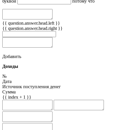
буквой
потому что
{{ question.answer.head.left }}
{{ question.answer.head.right }}
Добавить
Доходы
№
Дата
Источник поступления денег
Сумма
{{ index + 1 }}