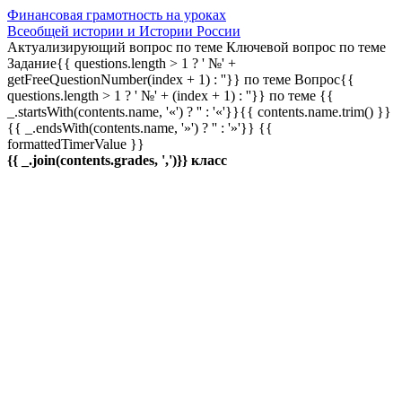
Финансовая грамотность на уроках
Всеобщей истории и Истории России
Актуализирующий вопрос по теме
Ключевой вопрос по теме
Задание{{ questions.length > 1 ? ' №' +
getFreeQuestionNumber(index + 1) : ''}} по теме
Вопрос{{
questions.length > 1 ? ' №' + (index + 1) : ''}} по теме
{{
_.startsWith(contents.name, '«') ? '' : '«'}}{{ contents.name.trim() }}
{{ _.endsWith(contents.name, '»') ? '' : '»'}}
{{
formattedTimerValue }}
{{ _.join(contents.grades, ',')}} класс