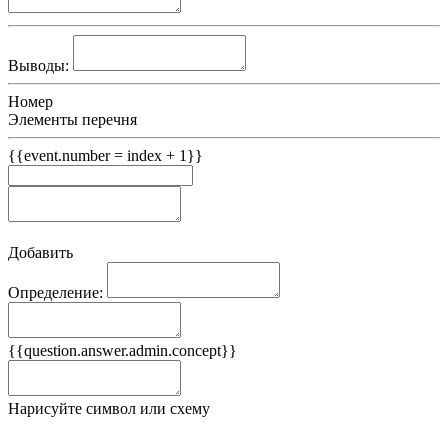
Выводы:
Номер
Элементы перечня
{{event.number = index + 1}}
Добавить
Определение:
Примеры
{{question.answer.admin.concept}}
Ложные примеры
Нарисуйте символ или схему