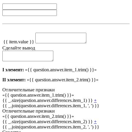
{{ item.value }}
Сделайте вывод
I элемент:
«{{ question.answer.item_1.trim() }}»
II элемент:
«{{ question.answer.item_2.trim() }}»
Отличительные признаки
«{{ question.answer.item_1.trim() }}»
{{ _.size(question.answer.differences.item_1) }}
+
{{ _.join(question.answer.differences.item_1, ', ') }}
Отличительные признаки
«{{ question.answer.item_2.trim() }}»
{{ _.size(question.answer.differences.item_2) }}
+
{{ _.join(question.answer.differences.item_2, ', ') }}