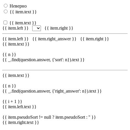
Неверно
{{ item.text }}
{{ item.text }}
{{ item.left }}
{{ item.right }}
{{ item.left }}
{{ item.right_answer }}
{{ item.right }}
{{ item.text }}
{{ n }}
{{ _.find(question.answer, {'sort': n}).text }}
{{ item.text }}
{{ n }}
{{ _.find(question.answer, {'right_answer': n}).text }}
{{ i + 1 }}
{{ item.left.text }}
{{ item.pseudoSort != null ? item.pseudoSort : '' }}
{{ item.right.text }}