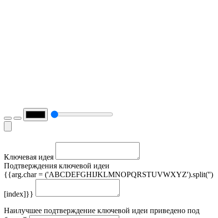
Ключевая идея
Подтверждения ключевой идеи
{{arg.char = ('ABCDEFGHIJKLMNOPQRSTUVWXYZ').split('')
[index]}}
Наилучшее подтверждение ключевой идеи приведено под