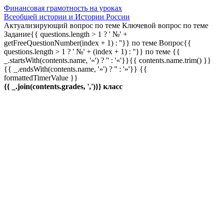
Финансовая грамотность на уроках
Всеобщей истории и Истории России
Актуализирующий вопрос по теме
Ключевой вопрос по теме
Задание{{ questions.length > 1 ? ' №' +
getFreeQuestionNumber(index + 1) : ''}} по теме
Вопрос{{
questions.length > 1 ? ' №' + (index + 1) : ''}} по теме
{{
_.startsWith(contents.name, '«') ? '' : '«'}}{{ contents.name.trim() }}
{{ _.endsWith(contents.name, '»') ? '' : '»'}}
{{
formattedTimerValue }}
{{ _.join(contents.grades, ',')}} класс