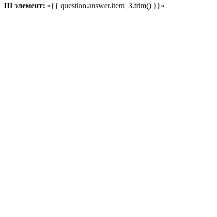
III элемент:
«{{ question.answer.item_3.trim() }}»