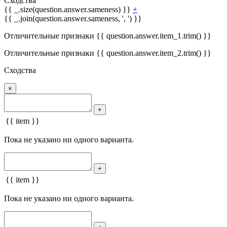
Сходства
{{ _.size(question.answer.sameness) }}
+
{{ _.join(question.answer.sameness, ', ') }}
Отличительные признаки {{ question.answer.item_1.trim() }}
Отличительные признаки {{ question.answer.item_2.trim() }}
Сходства
×
+
{{ item }}
Пока не указано ни одного варианта.
+
{{ item }}
Пока не указано ни одного варианта.