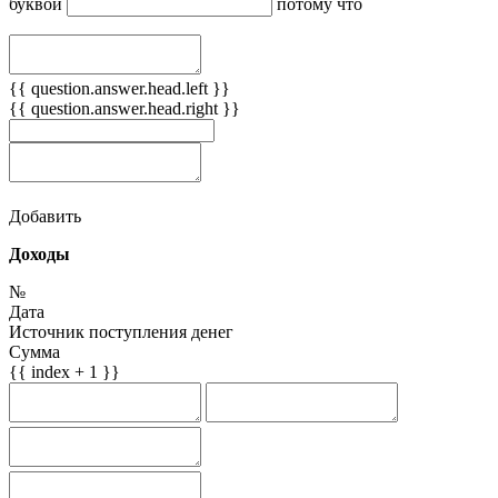
буквой
потому что
{{ question.answer.head.left }}
{{ question.answer.head.right }}
Добавить
Доходы
№
Дата
Источник поступления денег
Сумма
{{ index + 1 }}