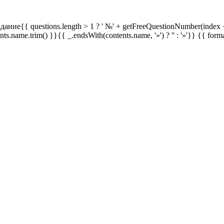
дание{{ questions.length > 1 ? ' №' + getFreeQuestionNumber(index +
ents.name.trim() }}{{ _.endsWith(contents.name, '»') ? '' : '»'}}
{{ form