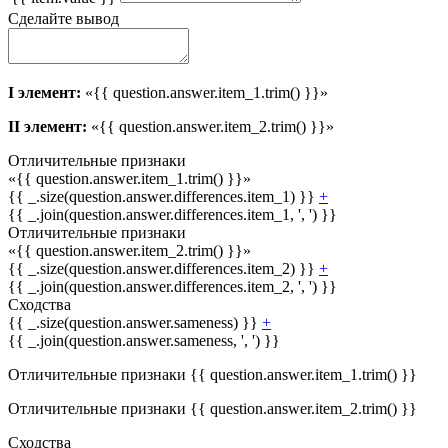
Сделайте вывод
I элемент:
«{{ question.answer.item_1.trim() }}»
II элемент:
«{{ question.answer.item_2.trim() }}»
Отличительные признаки
«{{ question.answer.item_1.trim() }}»
{{ _.size(question.answer.differences.item_1) }}
+
{{ _.join(question.answer.differences.item_1, ', ') }}
Отличительные признаки
«{{ question.answer.item_2.trim() }}»
{{ _.size(question.answer.differences.item_2) }}
+
{{ _.join(question.answer.differences.item_2, ', ') }}
Сходства
{{ _.size(question.answer.sameness) }}
+
{{ _.join(question.answer.sameness, ', ') }}
Отличительные признаки {{ question.answer.item_1.trim() }}
Отличительные признаки {{ question.answer.item_2.trim() }}
Сходства