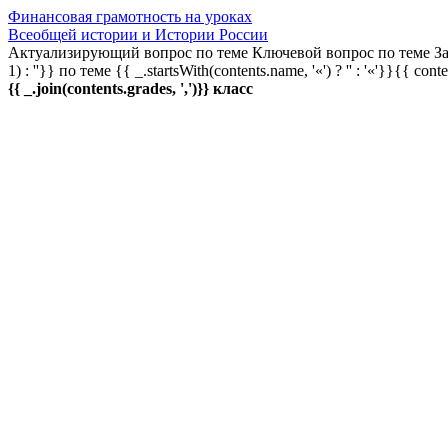
Финансовая грамотность на уроках
Всеобщей истории и Истории России
Актуализирующий вопрос по теме
Ключевой вопрос по теме
За
1) : ''}} по теме
{{ _.startsWith(contents.name, '«') ? '' : '«'}}{{ cont
{{ _.join(contents.grades, ',')}} класс