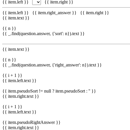
{{ item.left }}
{{ item.right }}
{{ item.left }}
{{ item.right_answer }}
{{ item.right }}
{{ item.text }}
{{ n }}
{{ _.find(question.answer, {'sort': n}).text }}
{{ item.text }}
{{ n }}
{{ _.find(question.answer, {'right_answer': n}).text }}
{{ i + 1 }}
{{ item.left.text }}
{{ item.pseudoSort != null ? item.pseudoSort : '' }}
{{ item.right.text }}
{{ i + 1 }}
{{ item.left.text }}
{{ item.pseudoRightAnswer }}
{{ item.right.text }}