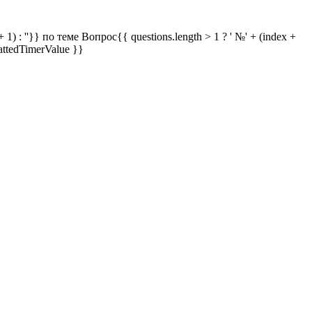
 1) : ''}} по теме
Вопрос{{ questions.length > 1 ? ' №' + (index +
attedTimerValue }}