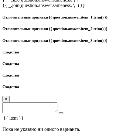
{{ _.join(question.answer.sameness, ', ') }}
Отличительные признаки {{ question.answer.item_1.trim() }}
Отличительные признаки {{ question.answer.item_2.trim() }}
Отличительные признаки {{ question.answer.item_3.trim() }}
Сходства
Сходства
Сходства
Сходства
×
{{ item }}
Пока не указано ни одного варианта.