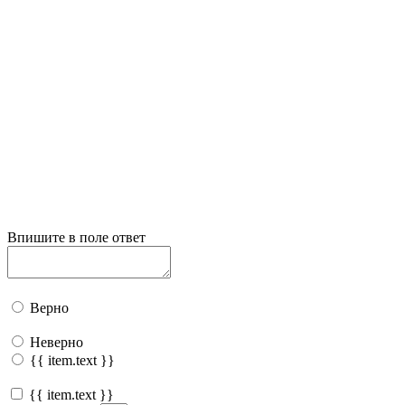
Впишите в поле ответ
Верно
Неверно
{{ item.text }}
{{ item.text }}