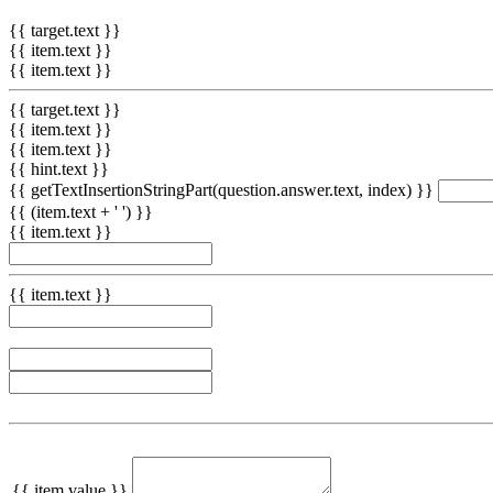
{{ target.text }}
{{ item.text }}
{{ item.text }}
{{ target.text }}
{{ item.text }}
{{ item.text }}
{{ hint.text }}
{{ getTextInsertionStringPart(question.answer.text, index) }}
{{ (item.text + ' ') }}
{{ item.text }}
{{ item.text }}
{{ item.value }}