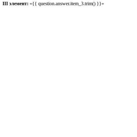
III элемент:
«{{ question.answer.item_3.trim() }}»