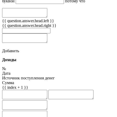
буквой
потому что
{{ question.answer.head.left }}
{{ question.answer.head.right }}
Добавить
Доходы
№
Дата
Источник поступления денег
Сумма
{{ index + 1 }}