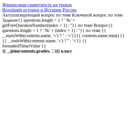
Финансовая грамотность на уроках
Всеобщей истории и Истории России
Актуализирующий вопрос по теме
Ключевой вопрос по теме
Задание{{ questions.length > 1 ? ' №' +
getFreeQuestionNumber(index + 1) : ''}} по теме
Вопрос{{
questions.length > 1 ? ' №' + (index + 1) : ''}} по теме
{{
_.startsWith(contents.name, '«') ? '' : '«'}}{{ contents.name.trim() }}
{{ _.endsWith(contents.name, '»') ? '' : '»'}}
{{
formattedTimerValue }}
{{ _.join(contents.grades, ',')}} класс