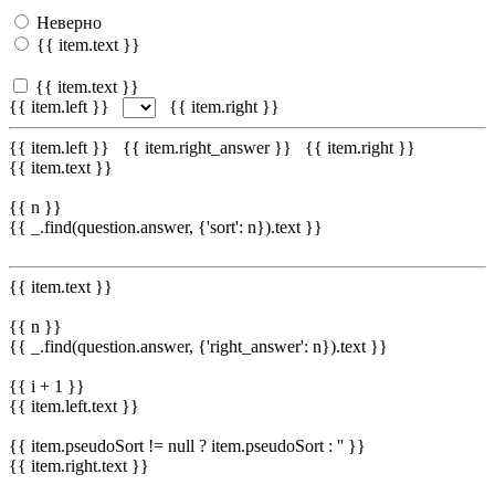
Неверно
{{ item.text }}
{{ item.text }}
{{ item.left }}
{{ item.right }}
{{ item.left }}
{{ item.right_answer }}
{{ item.right }}
{{ item.text }}
{{ n }}
{{ _.find(question.answer, {'sort': n}).text }}
{{ item.text }}
{{ n }}
{{ _.find(question.answer, {'right_answer': n}).text }}
{{ i + 1 }}
{{ item.left.text }}
{{ item.pseudoSort != null ? item.pseudoSort : '' }}
{{ item.right.text }}