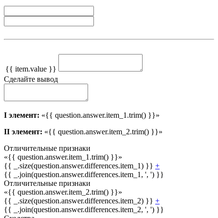
{{ item.value }}
Сделайте вывод
I элемент:
«{{ question.answer.item_1.trim() }}»
II элемент:
«{{ question.answer.item_2.trim() }}»
Отличительные признаки
«{{ question.answer.item_1.trim() }}»
{{ _.size(question.answer.differences.item_1) }}
+
{{ _.join(question.answer.differences.item_1, ', ') }}
Отличительные признаки
«{{ question.answer.item_2.trim() }}»
{{ _.size(question.answer.differences.item_2) }}
+
{{ _.join(question.answer.differences.item_2, ', ') }}