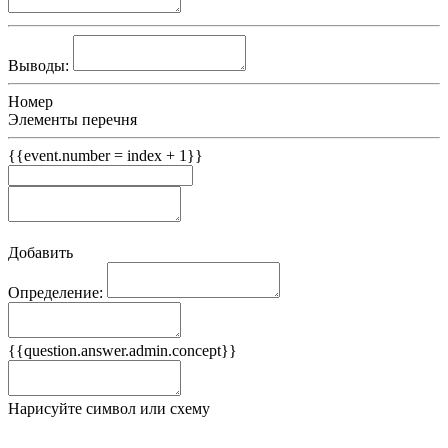
Выводы:
Номер
Элементы перечня
{{event.number = index + 1}}
Добавить
Определение:
Примеры
{{question.answer.admin.concept}}
Ложные примеры
Нарисуйте символ или схему