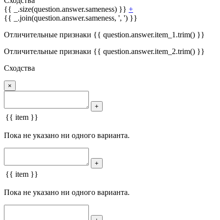
Сходства
{{ _.size(question.answer.sameness) }}
+
{{ _.join(question.answer.sameness, ', ') }}
Отличительные признаки {{ question.answer.item_1.trim() }}
Отличительные признаки {{ question.answer.item_2.trim() }}
Сходства
×
+
{{ item }}
Пока не указано ни одного варианта.
+
{{ item }}
Пока не указано ни одного варианта.