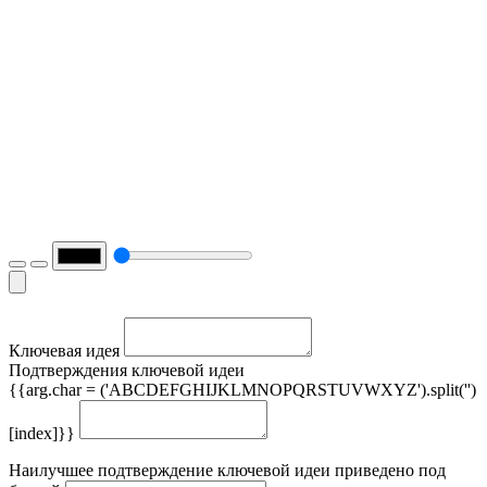
Ключевая идея
Подтверждения ключевой идеи
{{arg.char = ('ABCDEFGHIJKLMNOPQRSTUVWXYZ').split('')
[index]}}
Наилучшее подтверждение ключевой идеи приведено под