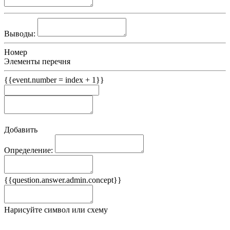
Выводы:
Номер
Элементы перечня
{{event.number = index + 1}}
Добавить
Определение:
Примеры
{{question.answer.admin.concept}}
Ложные примеры
Нарисуйте символ или схему