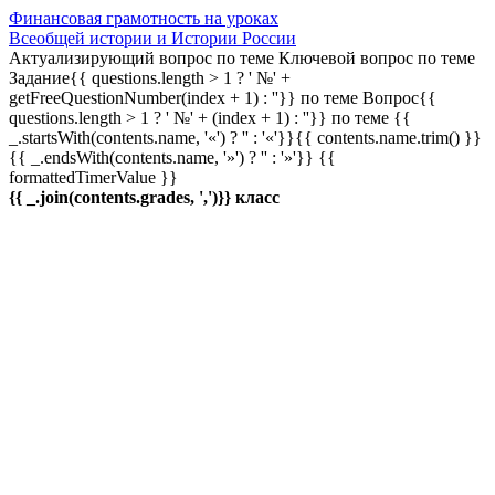
Финансовая грамотность на уроках
Всеобщей истории и Истории России
Актуализирующий вопрос по теме
Ключевой вопрос по теме
Задание{{ questions.length > 1 ? ' №' +
getFreeQuestionNumber(index + 1) : ''}} по теме
Вопрос{{
questions.length > 1 ? ' №' + (index + 1) : ''}} по теме
{{
_.startsWith(contents.name, '«') ? '' : '«'}}{{ contents.name.trim() }}
{{ _.endsWith(contents.name, '»') ? '' : '»'}}
{{
formattedTimerValue }}
{{ _.join(contents.grades, ',')}} класс