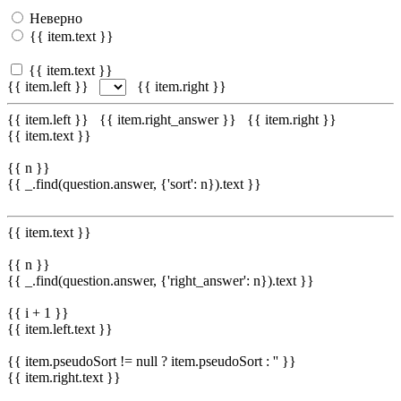
Неверно
{{ item.text }}
{{ item.text }}
{{ item.left }}
{{ item.right }}
{{ item.left }}
{{ item.right_answer }}
{{ item.right }}
{{ item.text }}
{{ n }}
{{ _.find(question.answer, {'sort': n}).text }}
{{ item.text }}
{{ n }}
{{ _.find(question.answer, {'right_answer': n}).text }}
{{ i + 1 }}
{{ item.left.text }}
{{ item.pseudoSort != null ? item.pseudoSort : '' }}
{{ item.right.text }}