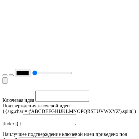
Ключевая идея
Подтверждения ключевой идеи
{{arg.char = ('ABCDEFGHIJKLMNOPQRSTUVWXYZ').split('')
[index]}}
Наилучшее подтверждение ключевой идеи приведено под