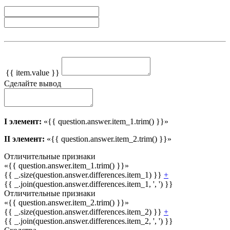
{{ item.value }}
Сделайте вывод
I элемент:
«{{ question.answer.item_1.trim() }}»
II элемент:
«{{ question.answer.item_2.trim() }}»
Отличительные признаки
«{{ question.answer.item_1.trim() }}»
{{ _.size(question.answer.differences.item_1) }}
+
{{ _.join(question.answer.differences.item_1, ', ') }}
Отличительные признаки
«{{ question.answer.item_2.trim() }}»
{{ _.size(question.answer.differences.item_2) }}
+
{{ _.join(question.answer.differences.item_2, ', ') }}