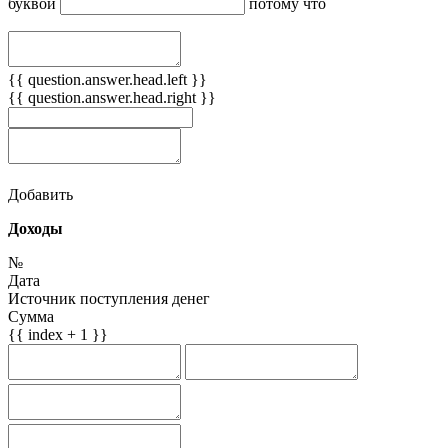
буквой
потому что
{{ question.answer.head.left }}
{{ question.answer.head.right }}
Добавить
Доходы
№
Дата
Источник поступления денег
Сумма
{{ index + 1 }}