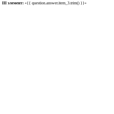
III элемент:
«{{ question.answer.item_3.trim() }}»