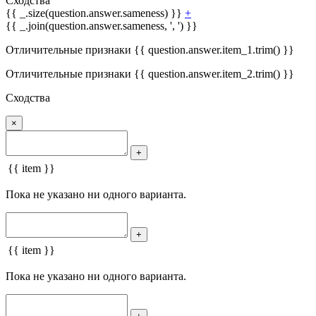
Сходства
{{ _.size(question.answer.sameness) }}
+
{{ _.join(question.answer.sameness, ', ') }}
Отличительные признаки {{ question.answer.item_1.trim() }}
Отличительные признаки {{ question.answer.item_2.trim() }}
Сходства
×
+
{{ item }}
Пока не указано ни одного варианта.
+
{{ item }}
Пока не указано ни одного варианта.