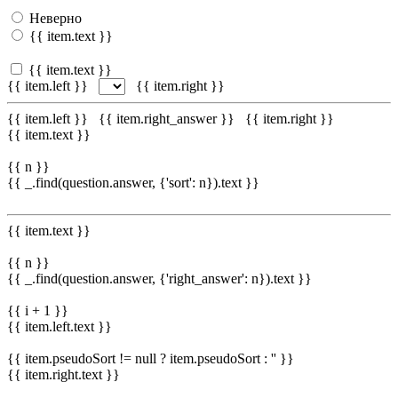
Неверно
{{ item.text }}
{{ item.text }}
{{ item.left }}
{{ item.right }}
{{ item.left }}
{{ item.right_answer }}
{{ item.right }}
{{ item.text }}
{{ n }}
{{ _.find(question.answer, {'sort': n}).text }}
{{ item.text }}
{{ n }}
{{ _.find(question.answer, {'right_answer': n}).text }}
{{ i + 1 }}
{{ item.left.text }}
{{ item.pseudoSort != null ? item.pseudoSort : '' }}
{{ item.right.text }}