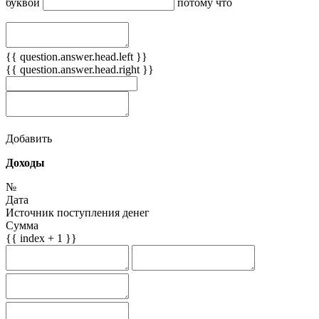
буквой
потому что
{{ question.answer.head.left }}
{{ question.answer.head.right }}
Добавить
Доходы
№
Дата
Источник поступления денег
Сумма
{{ index + 1 }}