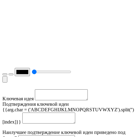
Ключевая идея
Подтверждения ключевой идеи
{{arg.char = ('ABCDEFGHIJKLMNOPQRSTUVWXYZ').split('')
[index]}}
Наилучшее подтверждение ключевой идеи приведено под