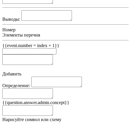
Выводы:
Номер
Элементы перечня
{{event.number = index + 1}}
Добавить
Определение:
Примеры
{{question.answer.admin.concept}}
Ложные примеры
Нарисуйте символ или схему