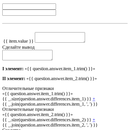
{{ item.value }}
Сделайте вывод
I элемент:
«{{ question.answer.item_1.trim() }}»
II элемент:
«{{ question.answer.item_2.trim() }}»
Отличительные признаки
«{{ question.answer.item_1.trim() }}»
{{ _.size(question.answer.differences.item_1) }}
+
{{ _.join(question.answer.differences.item_1, ', ') }}
Отличительные признаки
«{{ question.answer.item_2.trim() }}»
{{ _.size(question.answer.differences.item_2) }}
+
{{ _.join(question.answer.differences.item_2, ', ') }}