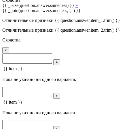
Сходства
{{ _.size(question.answer.sameness) }}
+
{{ _.join(question.answer.sameness, ', ') }}
Отличительные признаки {{ question.answer.item_1.trim() }}
Отличительные признаки {{ question.answer.item_2.trim() }}
Сходства
×
+
{{ item }}
Пока не указано ни одного варианта.
+
{{ item }}
Пока не указано ни одного варианта.