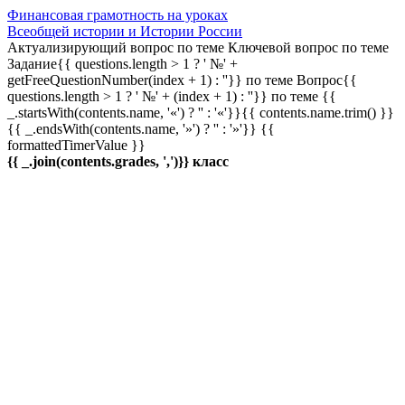
Финансовая грамотность на уроках
Всеобщей истории и Истории России
Актуализирующий вопрос по теме
Ключевой вопрос по теме
Задание{{ questions.length > 1 ? ' №' +
getFreeQuestionNumber(index + 1) : ''}} по теме
Вопрос{{
questions.length > 1 ? ' №' + (index + 1) : ''}} по теме
{{
_.startsWith(contents.name, '«') ? '' : '«'}}{{ contents.name.trim() }}
{{ _.endsWith(contents.name, '»') ? '' : '»'}}
{{
formattedTimerValue }}
{{ _.join(contents.grades, ',')}} класс