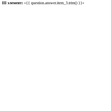
III элемент:
«{{ question.answer.item_3.trim() }}»