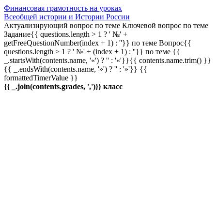
Финансовая грамотность на уроках
Всеобщей истории и Истории России
Актуализирующий вопрос по теме
Ключевой вопрос по теме
Задание{{ questions.length > 1 ? ' №' +
getFreeQuestionNumber(index + 1) : ''}} по теме
Вопрос{{
questions.length > 1 ? ' №' + (index + 1) : ''}} по теме
{{
_.startsWith(contents.name, '«') ? '' : '«'}}{{ contents.name.trim() }}
{{ _.endsWith(contents.name, '»') ? '' : '»'}}
{{
formattedTimerValue }}
{{ _.join(contents.grades, ',')}} класс