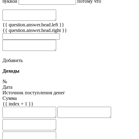
буквой
потому что
{{ question.answer.head.left }}
{{ question.answer.head.right }}
Добавить
Доходы
№
Дата
Источник поступления денег
Сумма
{{ index + 1 }}