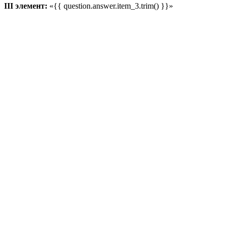
III элемент:
«{{ question.answer.item_3.trim() }}»