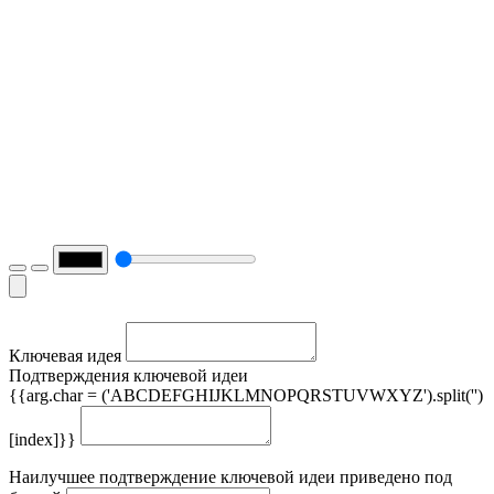
Ключевая идея
Подтверждения ключевой идеи
{{arg.char = ('ABCDEFGHIJKLMNOPQRSTUVWXYZ').split('')
[index]}}
Наилучшее подтверждение ключевой идеи приведено под