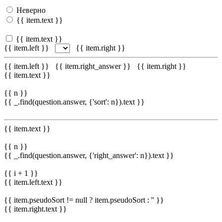
Неверно
{{ item.text }}
{{ item.text }}
{{ item.left }}
{{ item.right }}
{{ item.left }}
{{ item.right_answer }}
{{ item.right }}
{{ item.text }}
{{ n }}
{{ _.find(question.answer, {'sort': n}).text }}
{{ item.text }}
{{ n }}
{{ _.find(question.answer, {'right_answer': n}).text }}
{{ i + 1 }}
{{ item.left.text }}
{{ item.pseudoSort != null ? item.pseudoSort : '' }}
{{ item.right.text }}