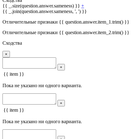
Сходства
{{ _.size(question.answer.sameness) }}
+
{{ _.join(question.answer.sameness, ', ') }}
Отличительные признаки {{ question.answer.item_1.trim() }}
Отличительные признаки {{ question.answer.item_2.trim() }}
Сходства
×
+
{{ item }}
Пока не указано ни одного варианта.
+
{{ item }}
Пока не указано ни одного варианта.