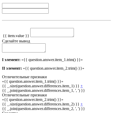
{{ item.value }}
Сделайте вывод
I элемент:
«{{ question.answer.item_1.trim() }}»
II элемент:
«{{ question.answer.item_2.trim() }}»
Отличительные признаки
«{{ question.answer.item_1.trim() }}»
{{ _.size(question.answer.differences.item_1) }}
+
{{ _.join(question.answer.differences.item_1, ', ') }}
Отличительные признаки
«{{ question.answer.item_2.trim() }}»
{{ _.size(question.answer.differences.item_2) }}
+
{{ _.join(question.answer.differences.item_2, ', ') }}