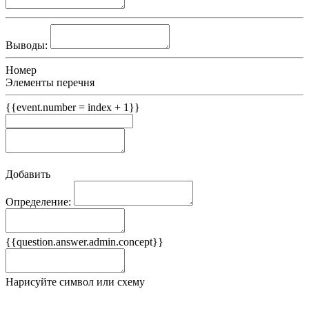
Выводы:
Номер
Элементы перечня
{{event.number = index + 1}}
Добавить
Определение:
Примеры
{{question.answer.admin.concept}}
Ложные примеры
Нарисуйте символ или схему