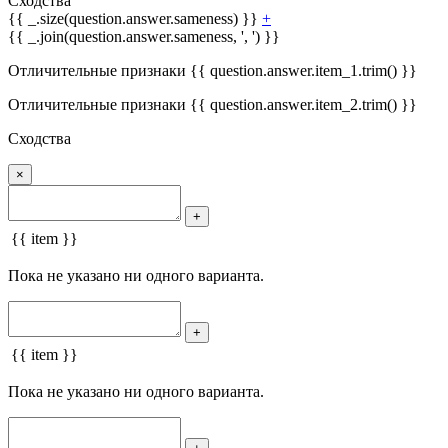
Сходства
{{ _.size(question.answer.sameness) }}
+
{{ _.join(question.answer.sameness, ', ') }}
Отличительные признаки {{ question.answer.item_1.trim() }}
Отличительные признаки {{ question.answer.item_2.trim() }}
Сходства
×
+
{{ item }}
Пока не указано ни одного варианта.
+
{{ item }}
Пока не указано ни одного варианта.