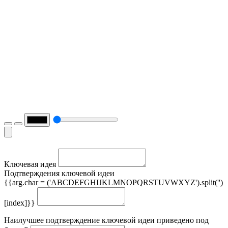
Ключевая идея
Подтверждения ключевой идеи
{{arg.char = ('ABCDEFGHIJKLMNOPQRSTUVWXYZ').split('')
[index]}}
Наилучшее подтверждение ключевой идеи приведено под