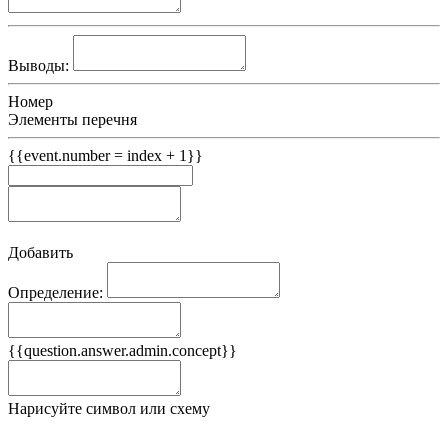
Выводы:
Номер
Элементы перечня
{{event.number = index + 1}}
Добавить
Определение:
Примеры
{{question.answer.admin.concept}}
Ложные примеры
Нарисуйте символ или схему