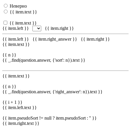
Неверно
{{ item.text }}
{{ item.text }}
{{ item.left }}
{{ item.right }}
{{ item.left }}
{{ item.right_answer }}
{{ item.right }}
{{ item.text }}
{{ n }}
{{ _.find(question.answer, {'sort': n}).text }}
{{ item.text }}
{{ n }}
{{ _.find(question.answer, {'right_answer': n}).text }}
{{ i + 1 }}
{{ item.left.text }}
{{ item.pseudoSort != null ? item.pseudoSort : '' }}
{{ item.right.text }}