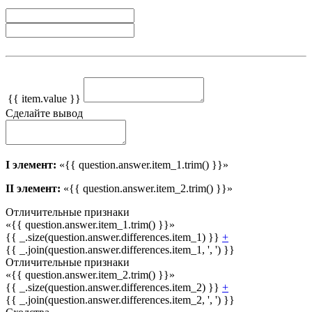
{{ item.value }}
Сделайте вывод
I элемент:
«{{ question.answer.item_1.trim() }}»
II элемент:
«{{ question.answer.item_2.trim() }}»
Отличительные признаки
«{{ question.answer.item_1.trim() }}»
{{ _.size(question.answer.differences.item_1) }}
+
{{ _.join(question.answer.differences.item_1, ', ') }}
Отличительные признаки
«{{ question.answer.item_2.trim() }}»
{{ _.size(question.answer.differences.item_2) }}
+
{{ _.join(question.answer.differences.item_2, ', ') }}