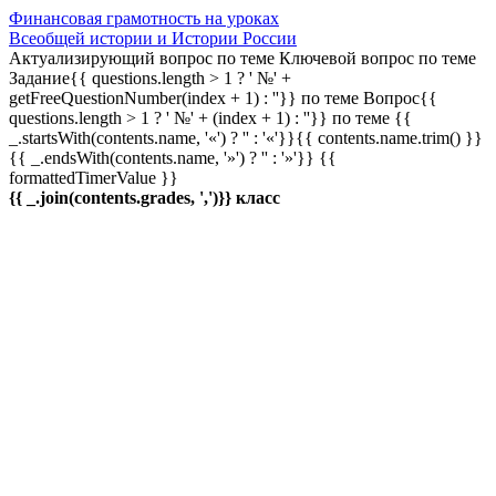
Финансовая грамотность на уроках
Всеобщей истории и Истории России
Актуализирующий вопрос по теме
Ключевой вопрос по теме
Задание{{ questions.length > 1 ? ' №' +
getFreeQuestionNumber(index + 1) : ''}} по теме
Вопрос{{
questions.length > 1 ? ' №' + (index + 1) : ''}} по теме
{{
_.startsWith(contents.name, '«') ? '' : '«'}}{{ contents.name.trim() }}
{{ _.endsWith(contents.name, '»') ? '' : '»'}}
{{
formattedTimerValue }}
{{ _.join(contents.grades, ',')}} класс