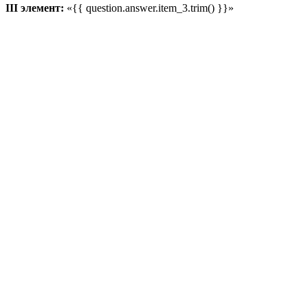
III элемент:
«{{ question.answer.item_3.trim() }}»