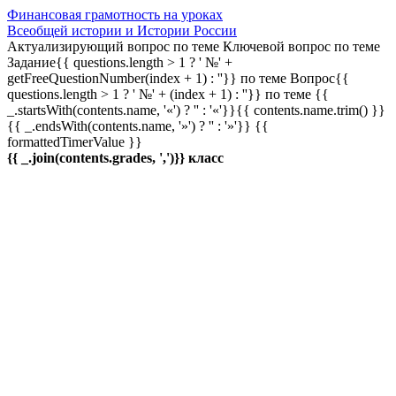
Финансовая грамотность на уроках
Всеобщей истории и Истории России
Актуализирующий вопрос по теме
Ключевой вопрос по теме
Задание{{ questions.length > 1 ? ' №' +
getFreeQuestionNumber(index + 1) : ''}} по теме
Вопрос{{
questions.length > 1 ? ' №' + (index + 1) : ''}} по теме
{{
_.startsWith(contents.name, '«') ? '' : '«'}}{{ contents.name.trim() }}
{{ _.endsWith(contents.name, '»') ? '' : '»'}}
{{
formattedTimerValue }}
{{ _.join(contents.grades, ',')}} класс