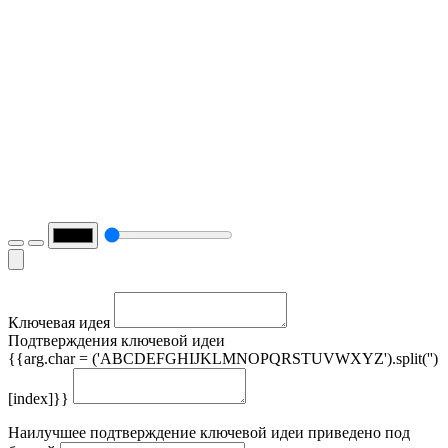
Ключевая идея
Подтверждения ключевой идеи
{{arg.char = ('ABCDEFGHIJKLMNOPQRSTUVWXYZ').split('')
[index]}}
Наилучшее подтверждение ключевой идеи приведено под