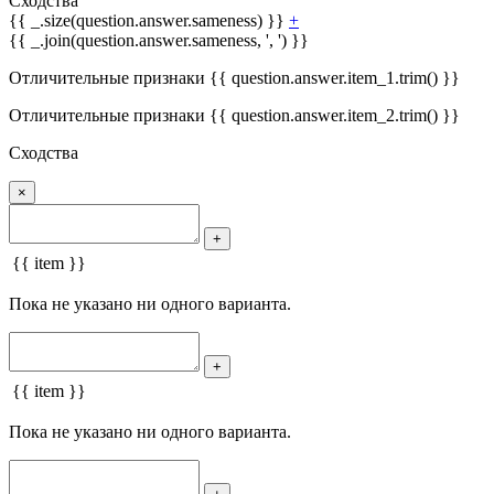
Сходства
{{ _.size(question.answer.sameness) }}
+
{{ _.join(question.answer.sameness, ', ') }}
Отличительные признаки {{ question.answer.item_1.trim() }}
Отличительные признаки {{ question.answer.item_2.trim() }}
Сходства
×
+
{{ item }}
Пока не указано ни одного варианта.
+
{{ item }}
Пока не указано ни одного варианта.