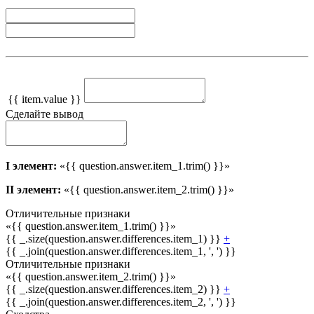
{{ item.value }}
Сделайте вывод
I элемент:
«{{ question.answer.item_1.trim() }}»
II элемент:
«{{ question.answer.item_2.trim() }}»
Отличительные признаки
«{{ question.answer.item_1.trim() }}»
{{ _.size(question.answer.differences.item_1) }}
+
{{ _.join(question.answer.differences.item_1, ', ') }}
Отличительные признаки
«{{ question.answer.item_2.trim() }}»
{{ _.size(question.answer.differences.item_2) }}
+
{{ _.join(question.answer.differences.item_2, ', ') }}