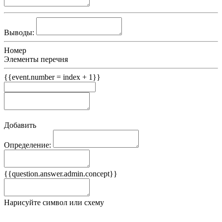
Выводы:
Номер
Элементы перечня
{{event.number = index + 1}}
Добавить
Определение:
Примеры
{{question.answer.admin.concept}}
Ложные примеры
Нарисуйте символ или схему