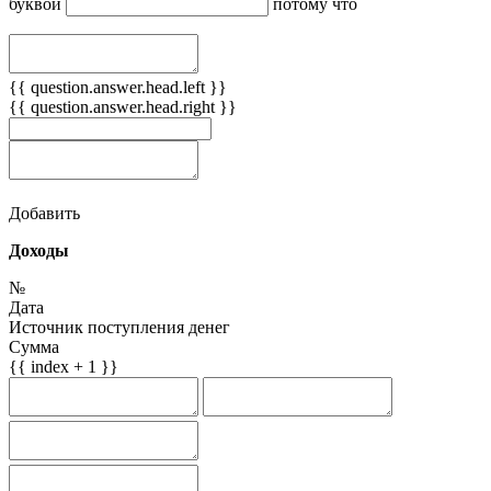
буквой
потому что
{{ question.answer.head.left }}
{{ question.answer.head.right }}
Добавить
Доходы
№
Дата
Источник поступления денег
Сумма
{{ index + 1 }}