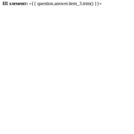
III элемент:
«{{ question.answer.item_3.trim() }}»