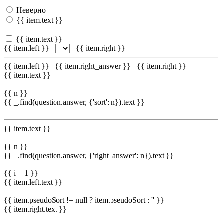
Неверно
{{ item.text }}
{{ item.text }}
{{ item.left }}
{{ item.right }}
{{ item.left }}
{{ item.right_answer }}
{{ item.right }}
{{ item.text }}
{{ n }}
{{ _.find(question.answer, {'sort': n}).text }}
{{ item.text }}
{{ n }}
{{ _.find(question.answer, {'right_answer': n}).text }}
{{ i + 1 }}
{{ item.left.text }}
{{ item.pseudoSort != null ? item.pseudoSort : '' }}
{{ item.right.text }}