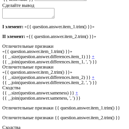
Сделайте вывод
I элемент:
«{{ question.answer.item_1.trim() }}»
II элемент:
«{{ question.answer.item_2.trim() }}»
Отличительные признаки
«{{ question.answer.item_1.trim() }}»
{{ _.size(question.answer.differences.item_1) }}
+
{{ _.join(question.answer.differences.item_1, ', ') }}
Отличительные признаки
«{{ question.answer.item_2.trim() }}»
{{ _.size(question.answer.differences.item_2) }}
+
{{ _.join(question.answer.differences.item_2, ', ') }}
Сходства
{{ _.size(question.answer.sameness) }}
+
{{ _.join(question.answer.sameness, ', ') }}
Отличительные признаки {{ question.answer.item_1.trim() }}
Отличительные признаки {{ question.answer.item_2.trim() }}
Сходства