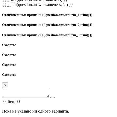
{{ _.join(question.answer.sameness, ', ') }}
Отличительные признаки {{ question.answer.item_1.trim() }}
Отличительные признаки {{ question.answer.item_2.trim() }}
Отличительные признаки {{ question.answer.item_3.trim() }}
Сходства
Сходства
Сходства
Сходства
×
{{ item }}
Пока не указано ни одного варианта.