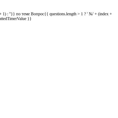
 1) : ''}} по теме
Вопрос{{ questions.length > 1 ? ' №' + (index +
attedTimerValue }}