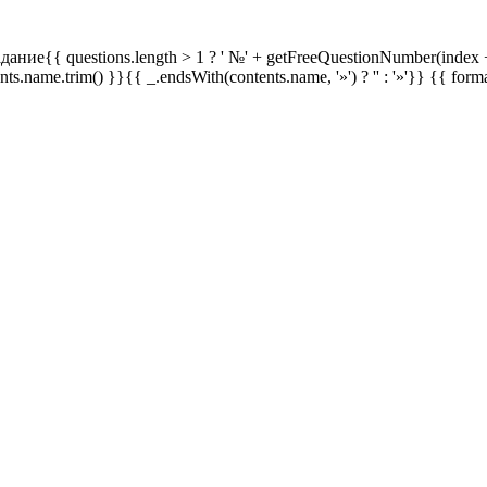
дание{{ questions.length > 1 ? ' №' + getFreeQuestionNumber(index +
ents.name.trim() }}{{ _.endsWith(contents.name, '»') ? '' : '»'}}
{{ form