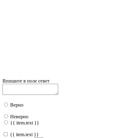
Впишите в поле ответ
Верно
Неверно
{{ item.text }}
{{ item.text }}