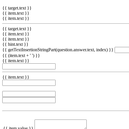
{{ target.text }}
{{ item.text }}
{{ item.text }}
{{ target.text }}
{{ item.text }}
{{ item.text }}
{{ hint.text }}
{{ getTextInsertionStringPart(question.answer.text, index) }}
{{ (item.text + ' ') }}
{{ item.text }}
{{ item.text }}
{{ item.value }}