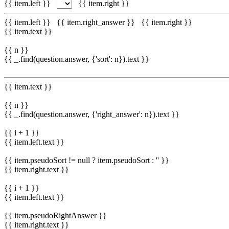
{{ item.left }}
{{ item.right }}
{{ item.left }}
{{ item.right_answer }}
{{ item.right }}
{{ item.text }}
{{ n }}
{{ _.find(question.answer, {'sort': n}).text }}
{{ item.text }}
{{ n }}
{{ _.find(question.answer, {'right_answer': n}).text }}
{{ i + 1 }}
{{ item.left.text }}
{{ item.pseudoSort != null ? item.pseudoSort : '' }}
{{ item.right.text }}
{{ i + 1 }}
{{ item.left.text }}
{{ item.pseudoRightAnswer }}
{{ item.right.text }}