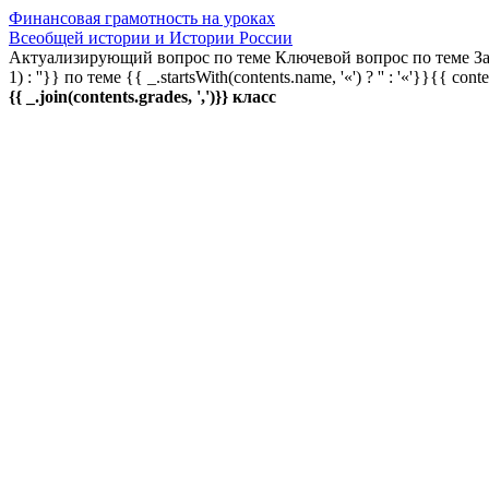
Финансовая грамотность на уроках
Всеобщей истории и Истории России
Актуализирующий вопрос по теме
Ключевой вопрос по теме
За
1) : ''}} по теме
{{ _.startsWith(contents.name, '«') ? '' : '«'}}{{ cont
{{ _.join(contents.grades, ',')}} класс