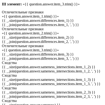
III элемент:
«{{ question.answer.item_3.trim() }}»
Отличительные признаки
«{{ question.answer.item_1.trim() }}»
{{ _.size(question.answer.differences.item_1) }}
{{ _.join(question.answer.differences.item_1, ', ') }}
Отличительные признаки
«{{ question.answer.item_2.trim() }}»
{{ _.size(question.answer.differences.item_2) }}
{{ _.join(question.answer.differences.item_2, ', ') }}
Отличительные признаки
«{{ question.answer.item_3.trim() }}»
{{ _.size(question.answer.differences.item_3) }}
{{ _.join(question.answer.differences.item_3, ', ') }}
Сходства
{{ _.size(question.answer.sameness_intersections.item_1_2) }}
{{ _.join(question.answer.sameness_intersections.item_1_2, ', ') }}
Сходства
{{ _.size(question.answer.sameness_intersections.item_1_3) }}
{{ _.join(question.answer.sameness_intersections.item_1_3, ', ') }}
Сходства
{{ _.size(question.answer.sameness_intersections.item_2_3) }}
{{ _.join(question.answer.sameness_intersections.item_2_3, ', ') }}
Сходства
{{ _.size(question.answer.sameness) }}