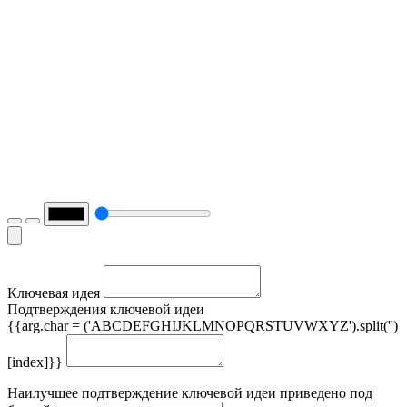
Ключевая идея
Подтверждения ключевой идеи
{{arg.char = ('ABCDEFGHIJKLMNOPQRSTUVWXYZ').split('')
[index]}}
Наилучшее подтверждение ключевой идеи приведено под