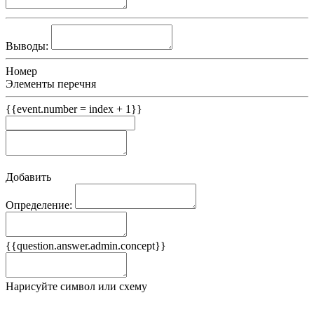
Выводы:
Номер
Элементы перечня
{{event.number = index + 1}}
Добавить
Определение:
Примеры
{{question.answer.admin.concept}}
Ложные примеры
Нарисуйте символ или схему