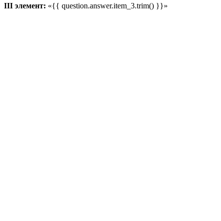
III элемент:
«{{ question.answer.item_3.trim() }}»