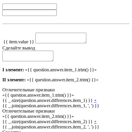
{{ item.value }}
Сделайте вывод
I элемент:
«{{ question.answer.item_1.trim() }}»
II элемент:
«{{ question.answer.item_2.trim() }}»
Отличительные признаки
«{{ question.answer.item_1.trim() }}»
{{ _.size(question.answer.differences.item_1) }}
+
{{ _.join(question.answer.differences.item_1, ', ') }}
Отличительные признаки
«{{ question.answer.item_2.trim() }}»
{{ _.size(question.answer.differences.item_2) }}
+
{{ _.join(question.answer.differences.item_2, ', ') }}