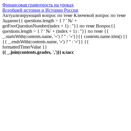
Финансовая грамотность на уроках
Всеобщей истории и Истории России
Актуализирующий вопрос по теме
Ключевой вопрос по теме
Задание{{ questions.length > 1 ? ' №' +
getFreeQuestionNumber(index + 1) : ''}} по теме
Вопрос{{
questions.length > 1 ? ' №' + (index + 1) : ''}} по теме
{{
_.startsWith(contents.name, '«') ? '' : '«'}}{{ contents.name.trim() }}
{{ _.endsWith(contents.name, '»') ? '' : '»'}}
{{
formattedTimerValue }}
{{ _.join(contents.grades, ',')}} класс