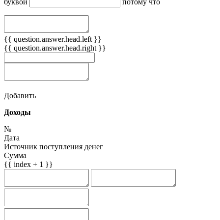
буквой
потому что
{{ question.answer.head.left }}
{{ question.answer.head.right }}
Добавить
Доходы
№
Дата
Источник поступления денег
Сумма
{{ index + 1 }}