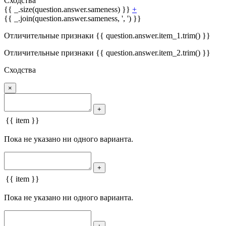
Сходства
{{ _.size(question.answer.sameness) }}
+
{{ _.join(question.answer.sameness, ', ') }}
Отличительные признаки {{ question.answer.item_1.trim() }}
Отличительные признаки {{ question.answer.item_2.trim() }}
Сходства
×
+
{{ item }}
Пока не указано ни одного варианта.
+
{{ item }}
Пока не указано ни одного варианта.