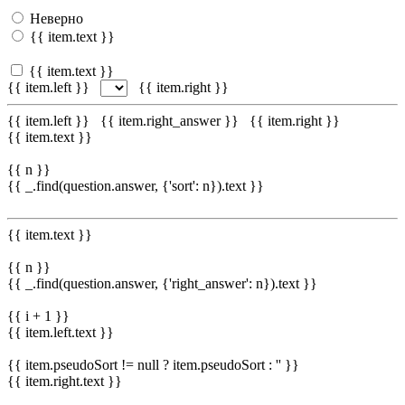
Неверно
{{ item.text }}
{{ item.text }}
{{ item.left }}
{{ item.right }}
{{ item.left }}
{{ item.right_answer }}
{{ item.right }}
{{ item.text }}
{{ n }}
{{ _.find(question.answer, {'sort': n}).text }}
{{ item.text }}
{{ n }}
{{ _.find(question.answer, {'right_answer': n}).text }}
{{ i + 1 }}
{{ item.left.text }}
{{ item.pseudoSort != null ? item.pseudoSort : '' }}
{{ item.right.text }}