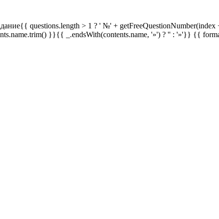
дание{{ questions.length > 1 ? ' №' + getFreeQuestionNumber(index +
ents.name.trim() }}{{ _.endsWith(contents.name, '»') ? '' : '»'}}
{{ form