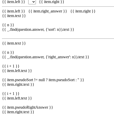
{{ item.left }}
{{ item.right }}
{{ item.left }}
{{ item.right_answer }}
{{ item.right }}
{{ item.text }}
{{ n }}
{{ _.find(question.answer, {'sort': n}).text }}
{{ item.text }}
{{ n }}
{{ _.find(question.answer, {'right_answer': n}).text }}
{{ i + 1 }}
{{ item.left.text }}
{{ item.pseudoSort != null ? item.pseudoSort : '' }}
{{ item.right.text }}
{{ i + 1 }}
{{ item.left.text }}
{{ item.pseudoRightAnswer }}
{{ item.right.text }}