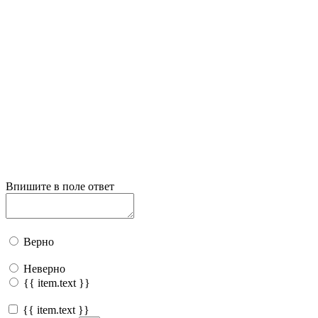
Впишите в поле ответ
Верно
Неверно
{{ item.text }}
{{ item.text }}