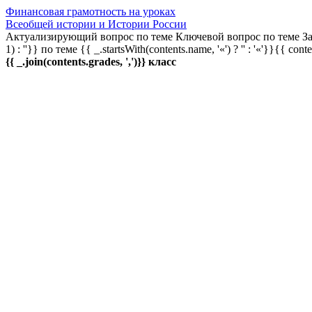
Финансовая грамотность на уроках
Всеобщей истории и Истории России
Актуализирующий вопрос по теме
Ключевой вопрос по теме
За
1) : ''}} по теме
{{ _.startsWith(contents.name, '«') ? '' : '«'}}{{ cont
{{ _.join(contents.grades, ',')}} класс