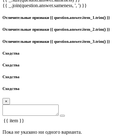
{{ _.join(question.answer.sameness, ', ') }}
Отличительные признаки {{ question.answer.item_1.trim() }}
Отличительные признаки {{ question.answer.item_2.trim() }}
Отличительные признаки {{ question.answer.item_3.trim() }}
Сходства
Сходства
Сходства
Сходства
×
{{ item }}
Пока не указано ни одного варианта.