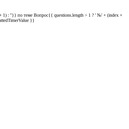
 1) : ''}} по теме
Вопрос{{ questions.length > 1 ? ' №' + (index +
attedTimerValue }}