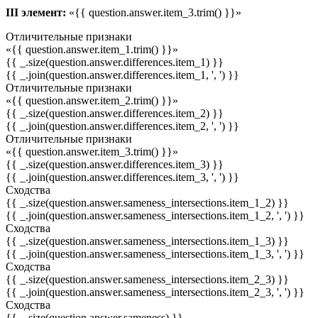
III элемент:
«{{ question.answer.item_3.trim() }}»
Отличительные признаки
«{{ question.answer.item_1.trim() }}»
{{ _.size(question.answer.differences.item_1) }}
{{ _.join(question.answer.differences.item_1, ', ') }}
Отличительные признаки
«{{ question.answer.item_2.trim() }}»
{{ _.size(question.answer.differences.item_2) }}
{{ _.join(question.answer.differences.item_2, ', ') }}
Отличительные признаки
«{{ question.answer.item_3.trim() }}»
{{ _.size(question.answer.differences.item_3) }}
{{ _.join(question.answer.differences.item_3, ', ') }}
Сходства
{{ _.size(question.answer.sameness_intersections.item_1_2) }}
{{ _.join(question.answer.sameness_intersections.item_1_2, ', ') }}
Сходства
{{ _.size(question.answer.sameness_intersections.item_1_3) }}
{{ _.join(question.answer.sameness_intersections.item_1_3, ', ') }}
Сходства
{{ _.size(question.answer.sameness_intersections.item_2_3) }}
{{ _.join(question.answer.sameness_intersections.item_2_3, ', ') }}
Сходства
{{ _.size(question.answer.sameness) }}