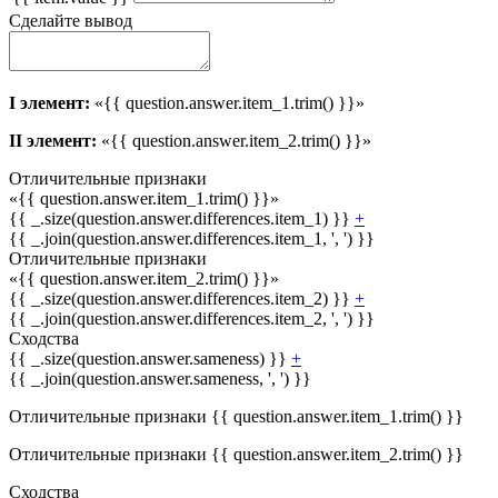
Сделайте вывод
I элемент:
«{{ question.answer.item_1.trim() }}»
II элемент:
«{{ question.answer.item_2.trim() }}»
Отличительные признаки
«{{ question.answer.item_1.trim() }}»
{{ _.size(question.answer.differences.item_1) }}
+
{{ _.join(question.answer.differences.item_1, ', ') }}
Отличительные признаки
«{{ question.answer.item_2.trim() }}»
{{ _.size(question.answer.differences.item_2) }}
+
{{ _.join(question.answer.differences.item_2, ', ') }}
Сходства
{{ _.size(question.answer.sameness) }}
+
{{ _.join(question.answer.sameness, ', ') }}
Отличительные признаки {{ question.answer.item_1.trim() }}
Отличительные признаки {{ question.answer.item_2.trim() }}
Сходства