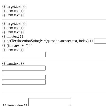
{{ target.text }}
{{ item.text }}
{{ item.text }}
{{ target.text }}
{{ item.text }}
{{ item.text }}
{{ hint.text }}
{{ getTextInsertionStringPart(question.answer.text, index) }}
{{ (item.text + ' ') }}
{{ item.text }}
{{ item.text }}
{{ item.value }}