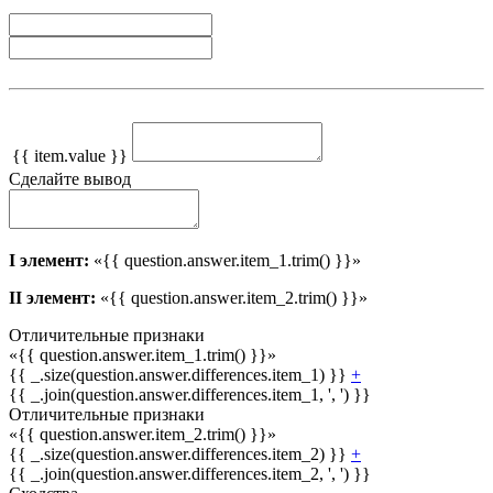
{{ item.value }}
Сделайте вывод
I элемент:
«{{ question.answer.item_1.trim() }}»
II элемент:
«{{ question.answer.item_2.trim() }}»
Отличительные признаки
«{{ question.answer.item_1.trim() }}»
{{ _.size(question.answer.differences.item_1) }}
+
{{ _.join(question.answer.differences.item_1, ', ') }}
Отличительные признаки
«{{ question.answer.item_2.trim() }}»
{{ _.size(question.answer.differences.item_2) }}
+
{{ _.join(question.answer.differences.item_2, ', ') }}