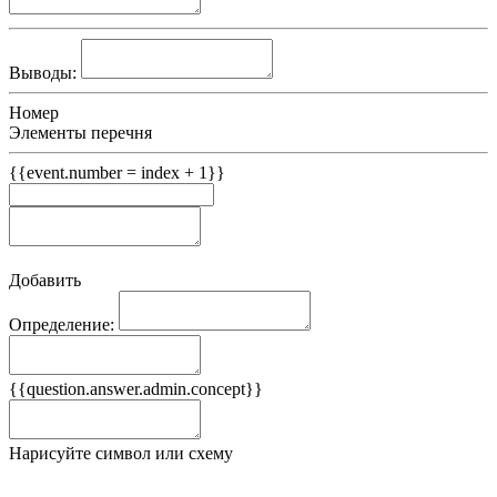
Выводы:
Номер
Элементы перечня
{{event.number = index + 1}}
Добавить
Определение:
Примеры
{{question.answer.admin.concept}}
Ложные примеры
Нарисуйте символ или схему