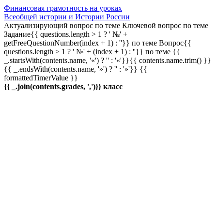
Финансовая грамотность на уроках
Всеобщей истории и Истории России
Актуализирующий вопрос по теме
Ключевой вопрос по теме
Задание{{ questions.length > 1 ? ' №' +
getFreeQuestionNumber(index + 1) : ''}} по теме
Вопрос{{
questions.length > 1 ? ' №' + (index + 1) : ''}} по теме
{{
_.startsWith(contents.name, '«') ? '' : '«'}}{{ contents.name.trim() }}
{{ _.endsWith(contents.name, '»') ? '' : '»'}}
{{
formattedTimerValue }}
{{ _.join(contents.grades, ',')}} класс