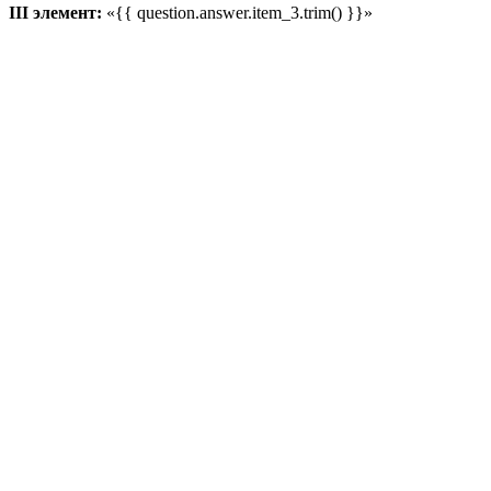
III элемент:
«{{ question.answer.item_3.trim() }}»