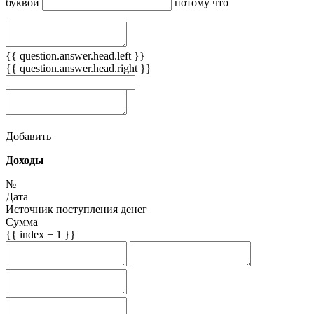
буквой
потому что
{{ question.answer.head.left }}
{{ question.answer.head.right }}
Добавить
Доходы
№
Дата
Источник поступления денег
Сумма
{{ index + 1 }}