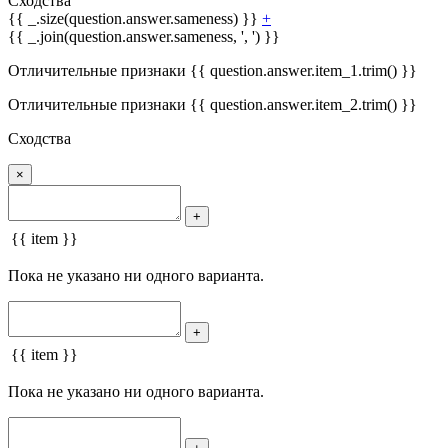
Сходства
{{ _.size(question.answer.sameness) }}
+
{{ _.join(question.answer.sameness, ', ') }}
Отличительные признаки {{ question.answer.item_1.trim() }}
Отличительные признаки {{ question.answer.item_2.trim() }}
Сходства
×
+
{{ item }}
Пока не указано ни одного варианта.
+
{{ item }}
Пока не указано ни одного варианта.