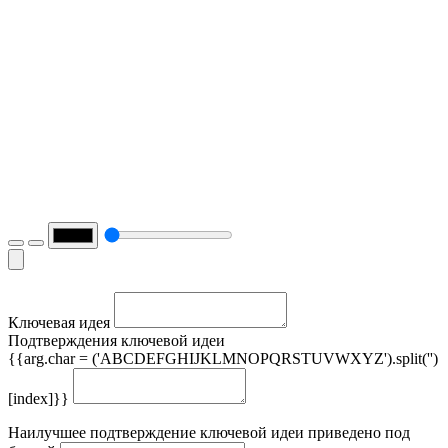
Ключевая идея
Подтверждения ключевой идеи
{{arg.char = ('ABCDEFGHIJKLMNOPQRSTUVWXYZ').split('')
[index]}}
Наилучшее подтверждение ключевой идеи приведено под