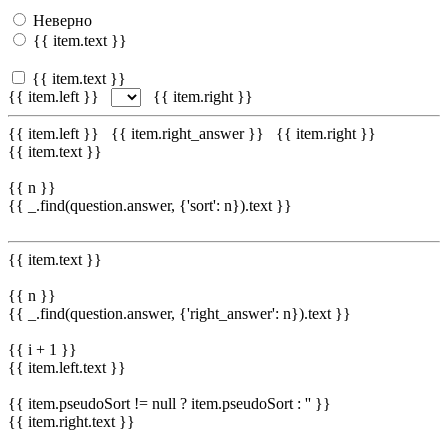
Неверно
{{ item.text }}
{{ item.text }}
{{ item.left }}
{{ item.right }}
{{ item.left }}
{{ item.right_answer }}
{{ item.right }}
{{ item.text }}
{{ n }}
{{ _.find(question.answer, {'sort': n}).text }}
{{ item.text }}
{{ n }}
{{ _.find(question.answer, {'right_answer': n}).text }}
{{ i + 1 }}
{{ item.left.text }}
{{ item.pseudoSort != null ? item.pseudoSort : '' }}
{{ item.right.text }}