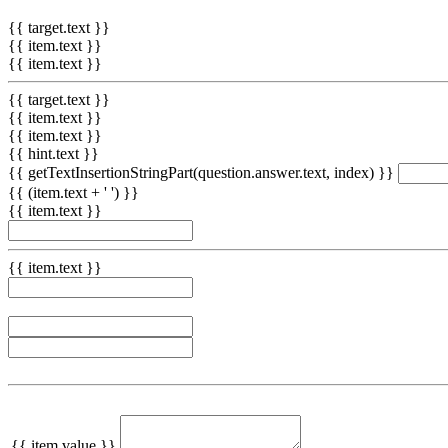
{{ target.text }}
{{ item.text }}
{{ item.text }}
{{ target.text }}
{{ item.text }}
{{ item.text }}
{{ hint.text }}
{{ getTextInsertionStringPart(question.answer.text, index) }}
{{ (item.text + ' ') }}
{{ item.text }}
{{ item.text }}
{{ item.value }}