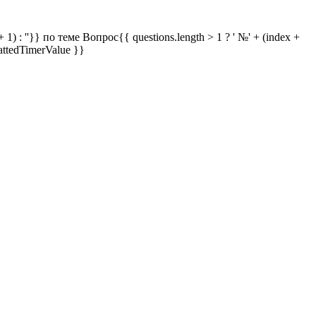
 1) : ''}} по теме
Вопрос{{ questions.length > 1 ? ' №' + (index +
attedTimerValue }}