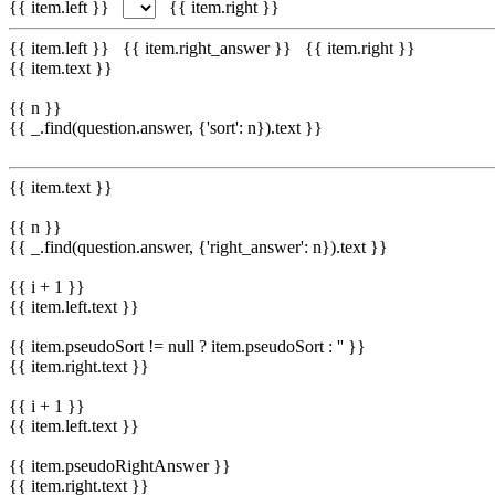
{{ item.left }}
{{ item.right }}
{{ item.left }}
{{ item.right_answer }}
{{ item.right }}
{{ item.text }}
{{ n }}
{{ _.find(question.answer, {'sort': n}).text }}
{{ item.text }}
{{ n }}
{{ _.find(question.answer, {'right_answer': n}).text }}
{{ i + 1 }}
{{ item.left.text }}
{{ item.pseudoSort != null ? item.pseudoSort : '' }}
{{ item.right.text }}
{{ i + 1 }}
{{ item.left.text }}
{{ item.pseudoRightAnswer }}
{{ item.right.text }}