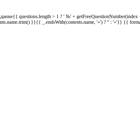
дание{{ questions.length > 1 ? ' №' + getFreeQuestionNumber(index +
ents.name.trim() }}{{ _.endsWith(contents.name, '»') ? '' : '»'}}
{{ form