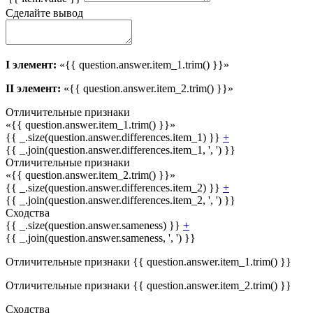
Сделайте вывод
I элемент:
«{{ question.answer.item_1.trim() }}»
II элемент:
«{{ question.answer.item_2.trim() }}»
Отличительные признаки
«{{ question.answer.item_1.trim() }}»
{{ _.size(question.answer.differences.item_1) }}
+
{{ _.join(question.answer.differences.item_1, ', ') }}
Отличительные признаки
«{{ question.answer.item_2.trim() }}»
{{ _.size(question.answer.differences.item_2) }}
+
{{ _.join(question.answer.differences.item_2, ', ') }}
Сходства
{{ _.size(question.answer.sameness) }}
+
{{ _.join(question.answer.sameness, ', ') }}
Отличительные признаки {{ question.answer.item_1.trim() }}
Отличительные признаки {{ question.answer.item_2.trim() }}
Сходства