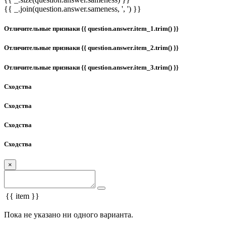
{{ _.join(question.answer.sameness, ', ') }}
Отличительные признаки {{ question.answer.item_1.trim() }}
Отличительные признаки {{ question.answer.item_2.trim() }}
Отличительные признаки {{ question.answer.item_3.trim() }}
Сходства
Сходства
Сходства
Сходства
×
{{ item }}
Пока не указано ни одного варианта.