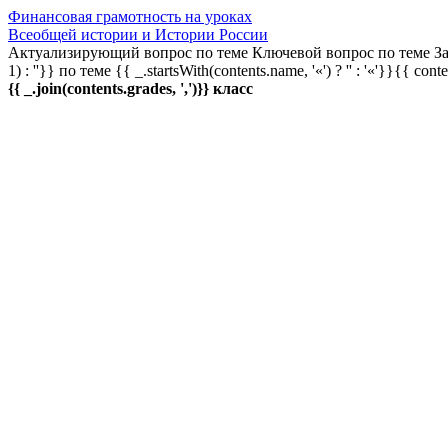
Финансовая грамотность на уроках
Всеобщей истории и Истории России
Актуализирующий вопрос по теме
Ключевой вопрос по теме
За
1) : ''}} по теме
{{ _.startsWith(contents.name, '«') ? '' : '«'}}{{ cont
{{ _.join(contents.grades, ',')}} класс