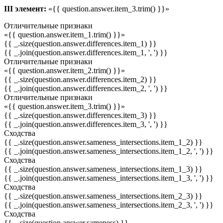
III элемент:
«{{ question.answer.item_3.trim() }}»
Отличительные признаки
«{{ question.answer.item_1.trim() }}»
{{ _.size(question.answer.differences.item_1) }}
{{ _.join(question.answer.differences.item_1, ', ') }}
Отличительные признаки
«{{ question.answer.item_2.trim() }}»
{{ _.size(question.answer.differences.item_2) }}
{{ _.join(question.answer.differences.item_2, ', ') }}
Отличительные признаки
«{{ question.answer.item_3.trim() }}»
{{ _.size(question.answer.differences.item_3) }}
{{ _.join(question.answer.differences.item_3, ', ') }}
Сходства
{{ _.size(question.answer.sameness_intersections.item_1_2) }}
{{ _.join(question.answer.sameness_intersections.item_1_2, ', ') }}
Сходства
{{ _.size(question.answer.sameness_intersections.item_1_3) }}
{{ _.join(question.answer.sameness_intersections.item_1_3, ', ') }}
Сходства
{{ _.size(question.answer.sameness_intersections.item_2_3) }}
{{ _.join(question.answer.sameness_intersections.item_2_3, ', ') }}
Сходства
{{ _.size(question.answer.sameness) }}