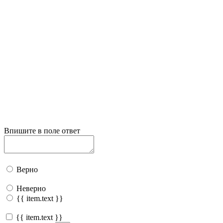
Впишите в поле ответ
Верно
Неверно
{{ item.text }}
{{ item.text }}