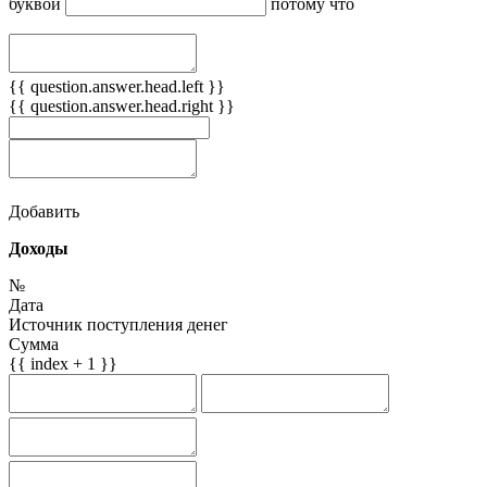
буквой
потому что
{{ question.answer.head.left }}
{{ question.answer.head.right }}
Добавить
Доходы
№
Дата
Источник поступления денег
Сумма
{{ index + 1 }}