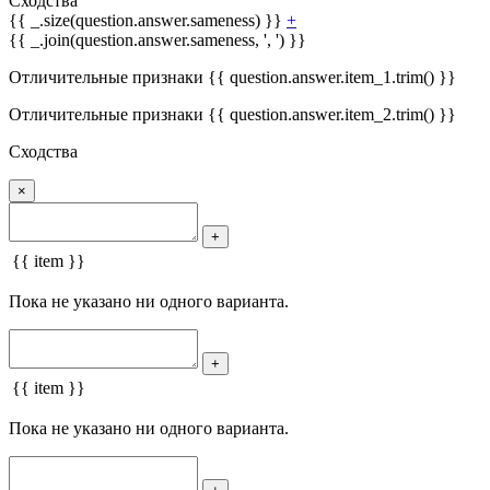
Сходства
{{ _.size(question.answer.sameness) }}
+
{{ _.join(question.answer.sameness, ', ') }}
Отличительные признаки {{ question.answer.item_1.trim() }}
Отличительные признаки {{ question.answer.item_2.trim() }}
Сходства
×
+
{{ item }}
Пока не указано ни одного варианта.
+
{{ item }}
Пока не указано ни одного варианта.