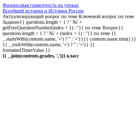
Финансовая грамотность на уроках
Всеобщей истории и Истории России
Актуализирующий вопрос по теме
Ключевой вопрос по теме
Задание{{ questions.length > 1 ? ' №' +
getFreeQuestionNumber(index + 1) : ''}} по теме
Вопрос{{
questions.length > 1 ? ' №' + (index + 1) : ''}} по теме
{{
_.startsWith(contents.name, '«') ? '' : '«'}}{{ contents.name.trim() }}
{{ _.endsWith(contents.name, '»') ? '' : '»'}}
{{
formattedTimerValue }}
{{ _.join(contents.grades, ',')}} класс