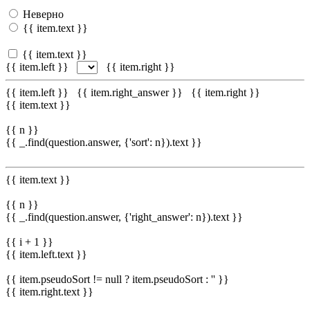
Неверно
{{ item.text }}
{{ item.text }}
{{ item.left }}
{{ item.right }}
{{ item.left }}
{{ item.right_answer }}
{{ item.right }}
{{ item.text }}
{{ n }}
{{ _.find(question.answer, {'sort': n}).text }}
{{ item.text }}
{{ n }}
{{ _.find(question.answer, {'right_answer': n}).text }}
{{ i + 1 }}
{{ item.left.text }}
{{ item.pseudoSort != null ? item.pseudoSort : '' }}
{{ item.right.text }}