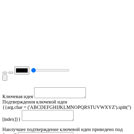
Ключевая идея
Подтверждения ключевой идеи
{{arg.char = ('ABCDEFGHIJKLMNOPQRSTUVWXYZ').split('')
[index]}}
Наилучшее подтверждение ключевой идеи приведено под