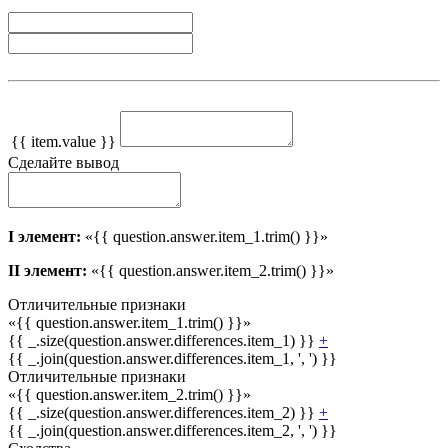
{{ item.value }}
Сделайте вывод
I элемент:
«{{ question.answer.item_1.trim() }}»
II элемент:
«{{ question.answer.item_2.trim() }}»
Отличительные признаки
«{{ question.answer.item_1.trim() }}»
{{ _.size(question.answer.differences.item_1) }}
+
{{ _.join(question.answer.differences.item_1, ', ') }}
Отличительные признаки
«{{ question.answer.item_2.trim() }}»
{{ _.size(question.answer.differences.item_2) }}
+
{{ _.join(question.answer.differences.item_2, ', ') }}