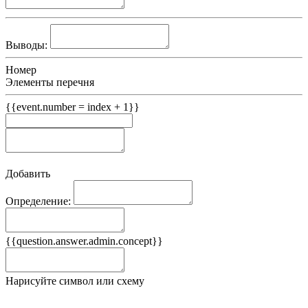
Выводы:
Номер
Элементы перечня
{{event.number = index + 1}}
Добавить
Определение:
Примеры
{{question.answer.admin.concept}}
Ложные примеры
Нарисуйте символ или схему