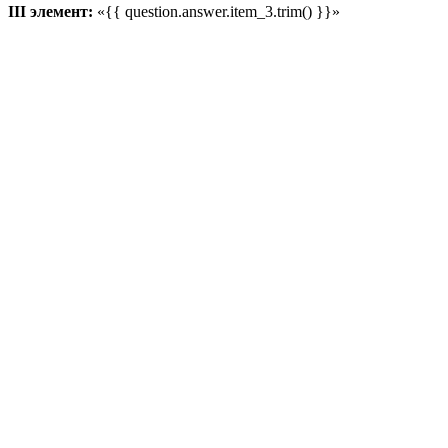
III элемент:
«{{ question.answer.item_3.trim() }}»