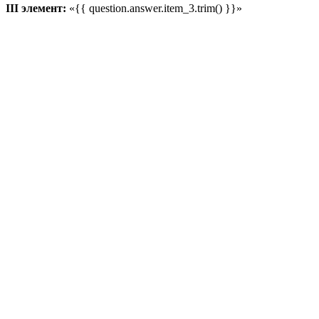
III элемент:
«{{ question.answer.item_3.trim() }}»