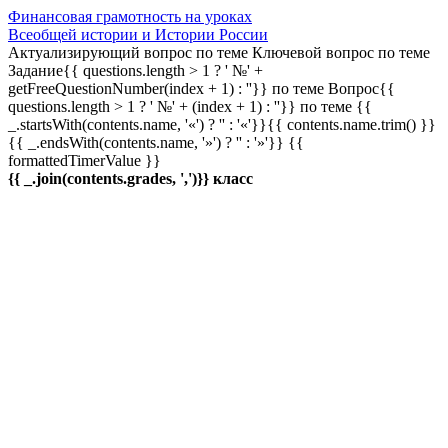
Финансовая грамотность на уроках
Всеобщей истории и Истории России
Актуализирующий вопрос по теме
Ключевой вопрос по теме
Задание{{ questions.length > 1 ? ' №' +
getFreeQuestionNumber(index + 1) : ''}} по теме
Вопрос{{
questions.length > 1 ? ' №' + (index + 1) : ''}} по теме
{{
_.startsWith(contents.name, '«') ? '' : '«'}}{{ contents.name.trim() }}
{{ _.endsWith(contents.name, '»') ? '' : '»'}}
{{
formattedTimerValue }}
{{ _.join(contents.grades, ',')}} класс