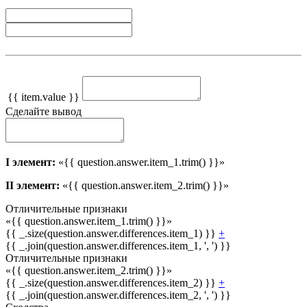
{{ item.value }}
Сделайте вывод
I элемент:
«{{ question.answer.item_1.trim() }}»
II элемент:
«{{ question.answer.item_2.trim() }}»
Отличительные признаки
«{{ question.answer.item_1.trim() }}»
{{ _.size(question.answer.differences.item_1) }}
+
{{ _.join(question.answer.differences.item_1, ', ') }}
Отличительные признаки
«{{ question.answer.item_2.trim() }}»
{{ _.size(question.answer.differences.item_2) }}
+
{{ _.join(question.answer.differences.item_2, ', ') }}