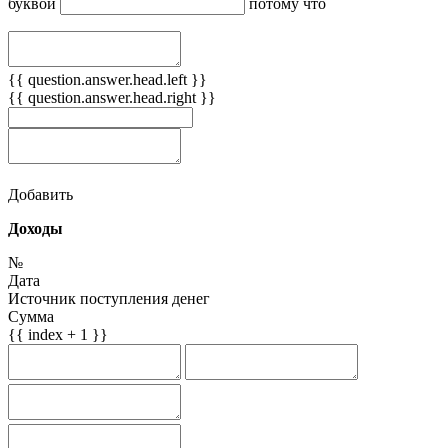
буквой
потому что
{{ question.answer.head.left }}
{{ question.answer.head.right }}
Добавить
Доходы
№
Дата
Источник поступления денег
Сумма
{{ index + 1 }}