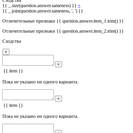
Сходства
{{ _.size(question.answer.sameness) }}
+
{{ _.join(question.answer.sameness, ', ') }}
Отличительные признаки {{ question.answer.item_1.trim() }}
Отличительные признаки {{ question.answer.item_2.trim() }}
Сходства
×
+
{{ item }}
Пока не указано ни одного варианта.
+
{{ item }}
Пока не указано ни одного варианта.