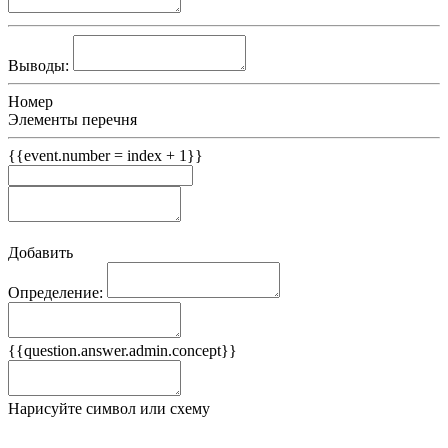
Выводы:
Номер
Элементы перечня
{{event.number = index + 1}}
Добавить
Определение:
Примеры
{{question.answer.admin.concept}}
Ложные примеры
Нарисуйте символ или схему