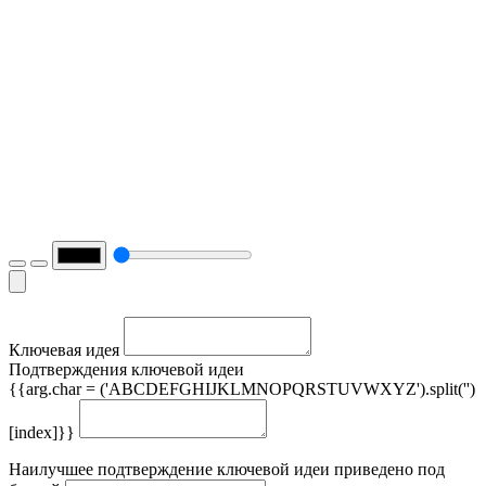
Ключевая идея
Подтверждения ключевой идеи
{{arg.char = ('ABCDEFGHIJKLMNOPQRSTUVWXYZ').split('')
[index]}}
Наилучшее подтверждение ключевой идеи приведено под