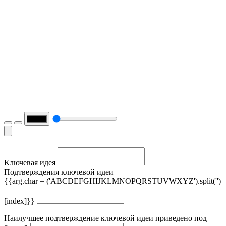
Ключевая идея
Подтверждения ключевой идеи
{{arg.char = ('ABCDEFGHIJKLMNOPQRSTUVWXYZ').split('')
[index]}}
Наилучшее подтверждение ключевой идеи приведено под