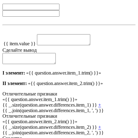
{{ item.value }}
Сделайте вывод
I элемент:
«{{ question.answer.item_1.trim() }}»
II элемент:
«{{ question.answer.item_2.trim() }}»
Отличительные признаки
«{{ question.answer.item_1.trim() }}»
{{ _.size(question.answer.differences.item_1) }}
+
{{ _.join(question.answer.differences.item_1, ', ') }}
Отличительные признаки
«{{ question.answer.item_2.trim() }}»
{{ _.size(question.answer.differences.item_2) }}
+
{{ _.join(question.answer.differences.item_2, ', ') }}