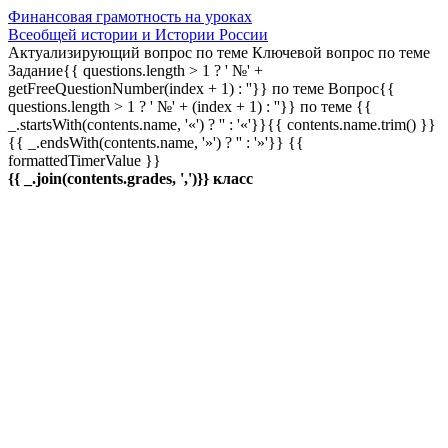
Финансовая грамотность на уроках
Всеобщей истории и Истории России
Актуализирующий вопрос по теме
Ключевой вопрос по теме
Задание{{ questions.length > 1 ? ' №' +
getFreeQuestionNumber(index + 1) : ''}} по теме
Вопрос{{
questions.length > 1 ? ' №' + (index + 1) : ''}} по теме
{{
_.startsWith(contents.name, '«') ? '' : '«'}}{{ contents.name.trim() }}
{{ _.endsWith(contents.name, '»') ? '' : '»'}}
{{
formattedTimerValue }}
{{ _.join(contents.grades, ',')}} класс