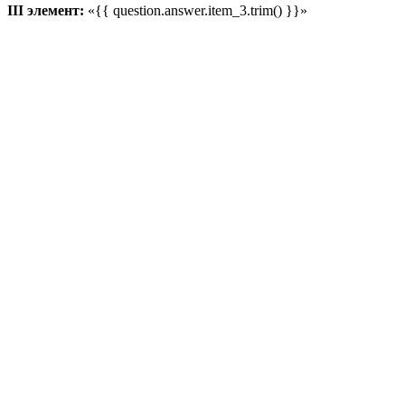
III элемент:
«{{ question.answer.item_3.trim() }}»