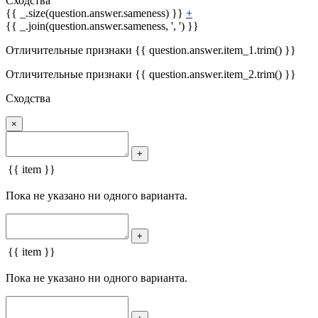
Сходства
{{ _.size(question.answer.sameness) }}
+
{{ _.join(question.answer.sameness, ', ') }}
Отличительные признаки {{ question.answer.item_1.trim() }}
Отличительные признаки {{ question.answer.item_2.trim() }}
Сходства
×
+
{{ item }}
Пока не указано ни одного варианта.
+
{{ item }}
Пока не указано ни одного варианта.