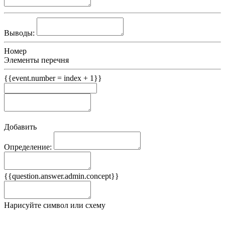
Выводы:
Номер
Элементы перечня
{{event.number = index + 1}}
Добавить
Определение:
Примеры
{{question.answer.admin.concept}}
Ложные примеры
Нарисуйте символ или схему