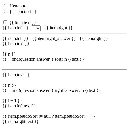
Неверно
{{ item.text }}
{{ item.text }}
{{ item.left }}
{{ item.right }}
{{ item.left }}
{{ item.right_answer }}
{{ item.right }}
{{ item.text }}
{{ n }}
{{ _.find(question.answer, {'sort': n}).text }}
{{ item.text }}
{{ n }}
{{ _.find(question.answer, {'right_answer': n}).text }}
{{ i + 1 }}
{{ item.left.text }}
{{ item.pseudoSort != null ? item.pseudoSort : '' }}
{{ item.right.text }}