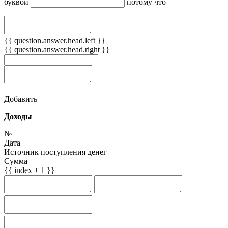
буквой
потому что
{{ question.answer.head.left }}
{{ question.answer.head.right }}
Добавить
Доходы
№
Дата
Источник поступления денег
Сумма
{{ index + 1 }}