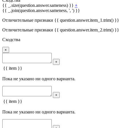
Сходства
{{ _.size(question.answer.sameness) }}
+
{{ _.join(question.answer.sameness, ', ') }}
Отличительные признаки {{ question.answer.item_1.trim() }}
Отличительные признаки {{ question.answer.item_2.trim() }}
Сходства
×
+
{{ item }}
Пока не указано ни одного варианта.
+
{{ item }}
Пока не указано ни одного варианта.