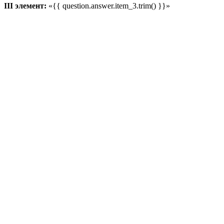
III элемент:
«{{ question.answer.item_3.trim() }}»