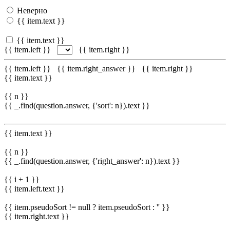
Неверно
{{ item.text }}
{{ item.text }}
{{ item.left }}
{{ item.right }}
{{ item.left }}
{{ item.right_answer }}
{{ item.right }}
{{ item.text }}
{{ n }}
{{ _.find(question.answer, {'sort': n}).text }}
{{ item.text }}
{{ n }}
{{ _.find(question.answer, {'right_answer': n}).text }}
{{ i + 1 }}
{{ item.left.text }}
{{ item.pseudoSort != null ? item.pseudoSort : '' }}
{{ item.right.text }}