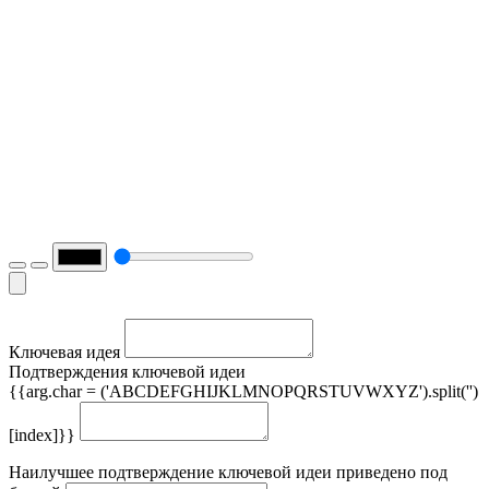
Ключевая идея
Подтверждения ключевой идеи
{{arg.char = ('ABCDEFGHIJKLMNOPQRSTUVWXYZ').split('')
[index]}}
Наилучшее подтверждение ключевой идеи приведено под