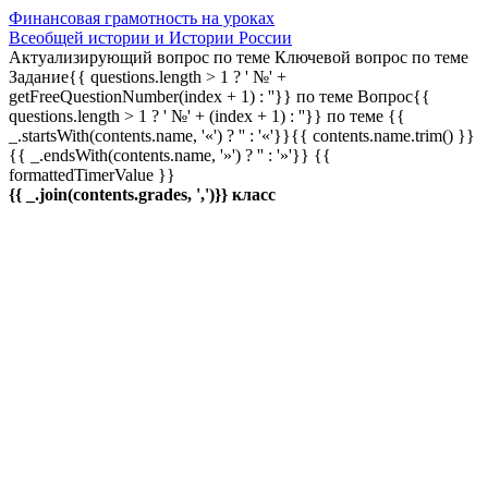
Финансовая грамотность на уроках
Всеобщей истории и Истории России
Актуализирующий вопрос по теме
Ключевой вопрос по теме
Задание{{ questions.length > 1 ? ' №' +
getFreeQuestionNumber(index + 1) : ''}} по теме
Вопрос{{
questions.length > 1 ? ' №' + (index + 1) : ''}} по теме
{{
_.startsWith(contents.name, '«') ? '' : '«'}}{{ contents.name.trim() }}
{{ _.endsWith(contents.name, '»') ? '' : '»'}}
{{
formattedTimerValue }}
{{ _.join(contents.grades, ',')}} класс