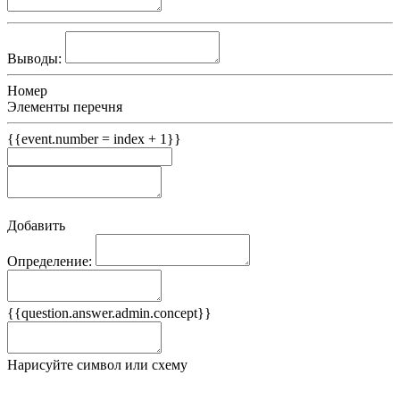
Выводы:
Номер
Элементы перечня
{{event.number = index + 1}}
Добавить
Определение:
Примеры
{{question.answer.admin.concept}}
Ложные примеры
Нарисуйте символ или схему