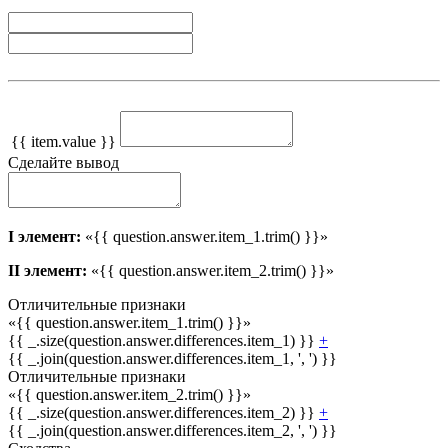
{{ item.value }}
Сделайте вывод
I элемент:
«{{ question.answer.item_1.trim() }}»
II элемент:
«{{ question.answer.item_2.trim() }}»
Отличительные признаки
«{{ question.answer.item_1.trim() }}»
{{ _.size(question.answer.differences.item_1) }}
+
{{ _.join(question.answer.differences.item_1, ', ') }}
Отличительные признаки
«{{ question.answer.item_2.trim() }}»
{{ _.size(question.answer.differences.item_2) }}
+
{{ _.join(question.answer.differences.item_2, ', ') }}