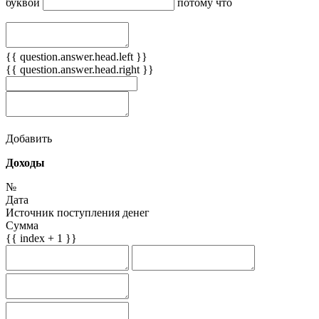
буквой
потому что
{{ question.answer.head.left }}
{{ question.answer.head.right }}
Добавить
Доходы
№
Дата
Источник поступления денег
Сумма
{{ index + 1 }}