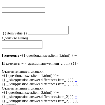
{{ item.value }}
Сделайте вывод
I элемент:
«{{ question.answer.item_1.trim() }}»
II элемент:
«{{ question.answer.item_2.trim() }}»
Отличительные признаки
«{{ question.answer.item_1.trim() }}»
{{ _.size(question.answer.differences.item_1) }}
+
{{ _.join(question.answer.differences.item_1, ', ') }}
Отличительные признаки
«{{ question.answer.item_2.trim() }}»
{{ _.size(question.answer.differences.item_2) }}
+
{{ _.join(question.answer.differences.item_2, ', ') }}