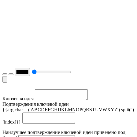
Ключевая идея
Подтверждения ключевой идеи
{{arg.char = ('ABCDEFGHIJKLMNOPQRSTUVWXYZ').split('')
[index]}}
Наилучшее подтверждение ключевой идеи приведено под