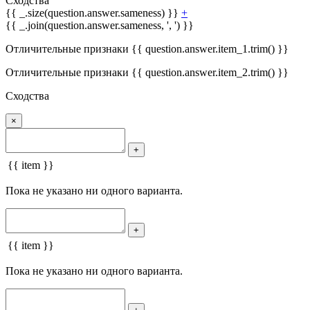
Сходства
{{ _.size(question.answer.sameness) }}
+
{{ _.join(question.answer.sameness, ', ') }}
Отличительные признаки {{ question.answer.item_1.trim() }}
Отличительные признаки {{ question.answer.item_2.trim() }}
Сходства
×
+
{{ item }}
Пока не указано ни одного варианта.
+
{{ item }}
Пока не указано ни одного варианта.