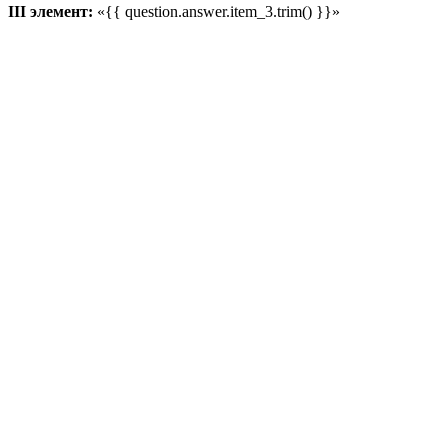
III элемент:
«{{ question.answer.item_3.trim() }}»