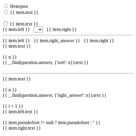
Неверно
{{ item.text }}
{{ item.text }}
{{ item.left }}
{{ item.right }}
{{ item.left }}
{{ item.right_answer }}
{{ item.right }}
{{ item.text }}
{{ n }}
{{ _.find(question.answer, {'sort': n}).text }}
{{ item.text }}
{{ n }}
{{ _.find(question.answer, {'right_answer': n}).text }}
{{ i + 1 }}
{{ item.left.text }}
{{ item.pseudoSort != null ? item.pseudoSort : '' }}
{{ item.right.text }}