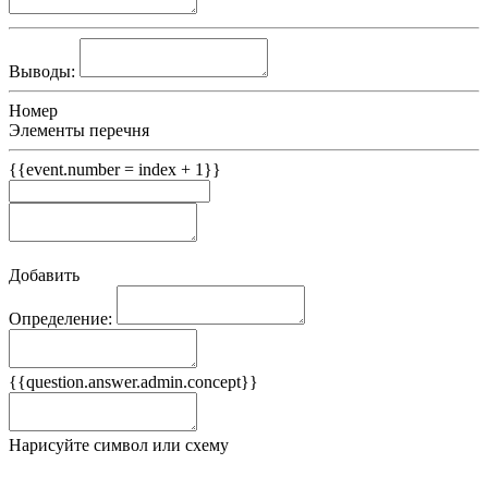
Выводы:
Номер
Элементы перечня
{{event.number = index + 1}}
Добавить
Определение:
Примеры
{{question.answer.admin.concept}}
Ложные примеры
Нарисуйте символ или схему