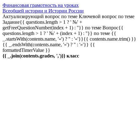
Финансовая грамотность на уроках
Всеобщей истории и Истории России
Актуализирующий вопрос по теме
Ключевой вопрос по теме
Задание{{ questions.length > 1 ? ' №' +
getFreeQuestionNumber(index + 1) : ''}} по теме
Вопрос{{
questions.length > 1 ? ' №' + (index + 1) : ''}} по теме
{{
_.startsWith(contents.name, '«') ? '' : '«'}}{{ contents.name.trim() }}
{{ _.endsWith(contents.name, '»') ? '' : '»'}}
{{
formattedTimerValue }}
{{ _.join(contents.grades, ',')}} класс