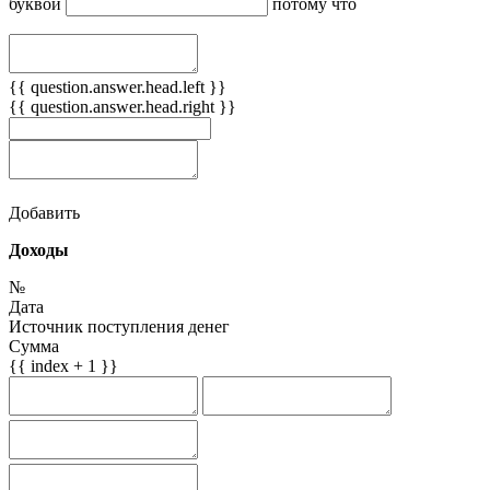
буквой
потому что
{{ question.answer.head.left }}
{{ question.answer.head.right }}
Добавить
Доходы
№
Дата
Источник поступления денег
Сумма
{{ index + 1 }}