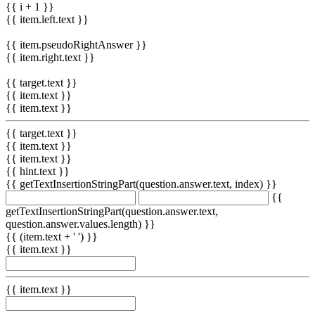
{{ i + 1 }}
{{ item.left.text }}
{{ item.pseudoRightAnswer }}
{{ item.right.text }}
{{ target.text }}
{{ item.text }}
{{ item.text }}
{{ target.text }}
{{ item.text }}
{{ item.text }}
{{ hint.text }}
{{ getTextInsertionStringPart(question.answer.text, index) }}
{{
getTextInsertionStringPart(question.answer.text,
question.answer.values.length) }}
{{ (item.text + ' ') }}
{{ item.text }}
{{ item.text }}