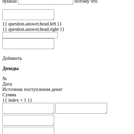
буквой
потому что
{{ question.answer.head.left }}
{{ question.answer.head.right }}
Добавить
Доходы
№
Дата
Источник поступления денег
Сумма
{{ index + 1 }}