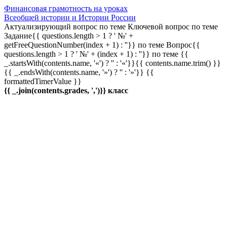
Финансовая грамотность на уроках
Всеобщей истории и Истории России
Актуализирующий вопрос по теме
Ключевой вопрос по теме
Задание{{ questions.length > 1 ? ' №' +
getFreeQuestionNumber(index + 1) : ''}} по теме
Вопрос{{
questions.length > 1 ? ' №' + (index + 1) : ''}} по теме
{{
_.startsWith(contents.name, '«') ? '' : '«'}}{{ contents.name.trim() }}
{{ _.endsWith(contents.name, '»') ? '' : '»'}}
{{
formattedTimerValue }}
{{ _.join(contents.grades, ',')}} класс