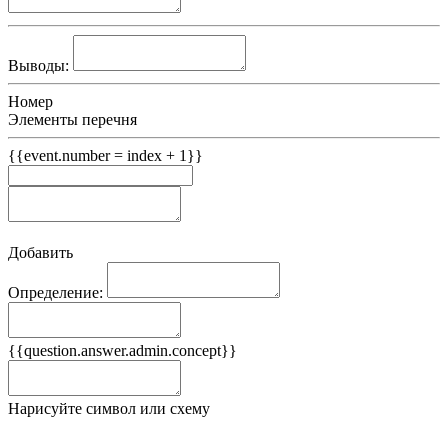
Выводы:
Номер
Элементы перечня
{{event.number = index + 1}}
Добавить
Определение:
Примеры
{{question.answer.admin.concept}}
Ложные примеры
Нарисуйте символ или схему