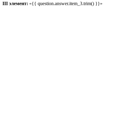
III элемент:
«{{ question.answer.item_3.trim() }}»