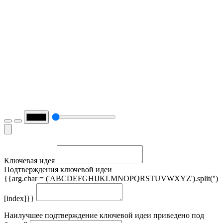
Ключевая идея
Подтверждения ключевой идеи
{{arg.char = ('ABCDEFGHIJKLMNOPQRSTUVWXYZ').split('')
[index]}}
Наилучшее подтверждение ключевой идеи приведено под