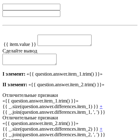
{{ item.value }}
Сделайте вывод
I элемент:
«{{ question.answer.item_1.trim() }}»
II элемент:
«{{ question.answer.item_2.trim() }}»
Отличительные признаки
«{{ question.answer.item_1.trim() }}»
{{ _.size(question.answer.differences.item_1) }}
+
{{ _.join(question.answer.differences.item_1, ', ') }}
Отличительные признаки
«{{ question.answer.item_2.trim() }}»
{{ _.size(question.answer.differences.item_2) }}
+
{{ _.join(question.answer.differences.item_2, ', ') }}