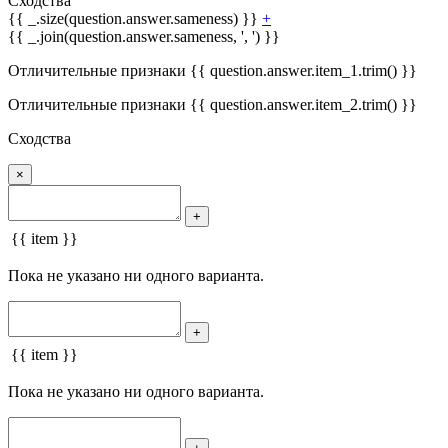
Сходства
{{ _.size(question.answer.sameness) }}
+
{{ _.join(question.answer.sameness, ', ') }}
Отличительные признаки {{ question.answer.item_1.trim() }}
Отличительные признаки {{ question.answer.item_2.trim() }}
Сходства
×
+
{{ item }}
Пока не указано ни одного варианта.
+
{{ item }}
Пока не указано ни одного варианта.