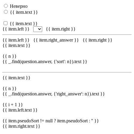
Неверно
{{ item.text }}
{{ item.text }}
{{ item.left }}
{{ item.right }}
{{ item.left }}
{{ item.right_answer }}
{{ item.right }}
{{ item.text }}
{{ n }}
{{ _.find(question.answer, {'sort': n}).text }}
{{ item.text }}
{{ n }}
{{ _.find(question.answer, {'right_answer': n}).text }}
{{ i + 1 }}
{{ item.left.text }}
{{ item.pseudoSort != null ? item.pseudoSort : '' }}
{{ item.right.text }}