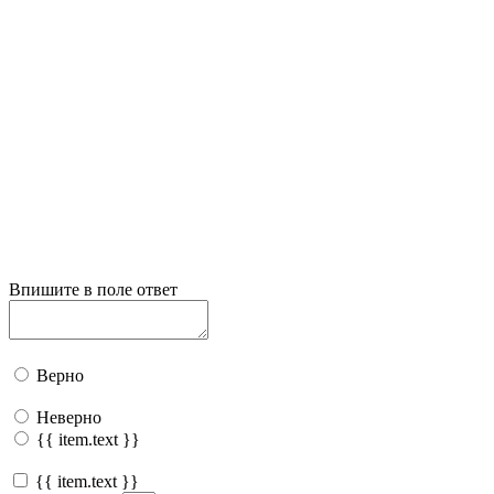
Впишите в поле ответ
Верно
Неверно
{{ item.text }}
{{ item.text }}