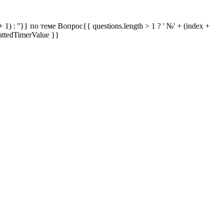
 1) : ''}} по теме
Вопрос{{ questions.length > 1 ? ' №' + (index +
attedTimerValue }}