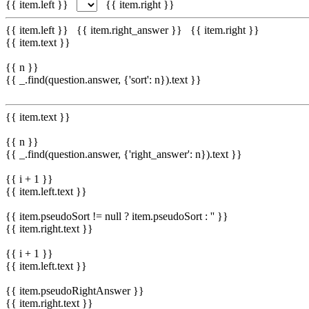
{{ item.left }}
{{ item.right }}
{{ item.left }}
{{ item.right_answer }}
{{ item.right }}
{{ item.text }}
{{ n }}
{{ _.find(question.answer, {'sort': n}).text }}
{{ item.text }}
{{ n }}
{{ _.find(question.answer, {'right_answer': n}).text }}
{{ i + 1 }}
{{ item.left.text }}
{{ item.pseudoSort != null ? item.pseudoSort : '' }}
{{ item.right.text }}
{{ i + 1 }}
{{ item.left.text }}
{{ item.pseudoRightAnswer }}
{{ item.right.text }}