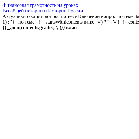
Финансовая грамотность на уроках
Всеобщей истории и Истории России
Актуализирующий вопрос по теме
Ключевой вопрос по теме
За
1) : ''}} по теме
{{ _.startsWith(contents.name, '«') ? '' : '«'}}{{ cont
{{ _.join(contents.grades, ',')}} класс