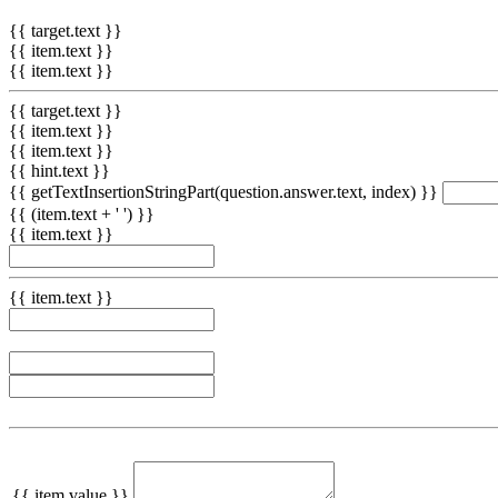
{{ target.text }}
{{ item.text }}
{{ item.text }}
{{ target.text }}
{{ item.text }}
{{ item.text }}
{{ hint.text }}
{{ getTextInsertionStringPart(question.answer.text, index) }}
{{ (item.text + ' ') }}
{{ item.text }}
{{ item.text }}
{{ item.value }}