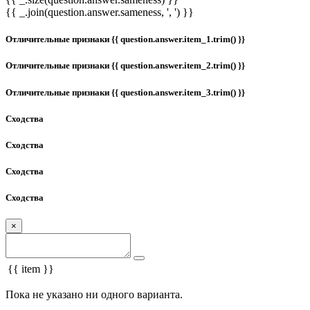
{{ _.join(question.answer.sameness, ', ') }}
Отличительные признаки {{ question.answer.item_1.trim() }}
Отличительные признаки {{ question.answer.item_2.trim() }}
Отличительные признаки {{ question.answer.item_3.trim() }}
Сходства
Сходства
Сходства
Сходства
×
{{ item }}
Пока не указано ни одного варианта.