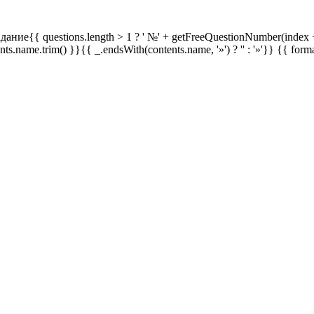
дание{{ questions.length > 1 ? ' №' + getFreeQuestionNumber(index +
ents.name.trim() }}{{ _.endsWith(contents.name, '»') ? '' : '»'}}
{{ form