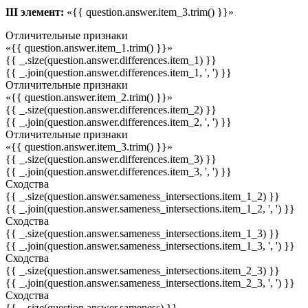
III элемент:
«{{ question.answer.item_3.trim() }}»
Отличительные признаки
«{{ question.answer.item_1.trim() }}»
{{ _.size(question.answer.differences.item_1) }}
{{ _.join(question.answer.differences.item_1, ', ') }}
Отличительные признаки
«{{ question.answer.item_2.trim() }}»
{{ _.size(question.answer.differences.item_2) }}
{{ _.join(question.answer.differences.item_2, ', ') }}
Отличительные признаки
«{{ question.answer.item_3.trim() }}»
{{ _.size(question.answer.differences.item_3) }}
{{ _.join(question.answer.differences.item_3, ', ') }}
Сходства
{{ _.size(question.answer.sameness_intersections.item_1_2) }}
{{ _.join(question.answer.sameness_intersections.item_1_2, ', ') }}
Сходства
{{ _.size(question.answer.sameness_intersections.item_1_3) }}
{{ _.join(question.answer.sameness_intersections.item_1_3, ', ') }}
Сходства
{{ _.size(question.answer.sameness_intersections.item_2_3) }}
{{ _.join(question.answer.sameness_intersections.item_2_3, ', ') }}
Сходства
{{ _.size(question.answer.sameness) }}