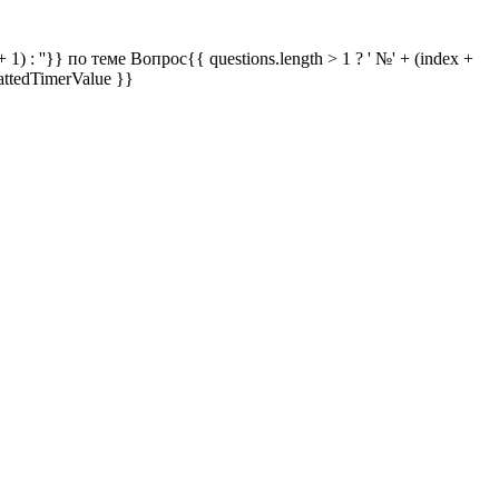
 1) : ''}} по теме
Вопрос{{ questions.length > 1 ? ' №' + (index +
attedTimerValue }}