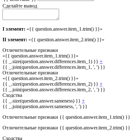
Сделайте вывод
I элемент:
«{{ question.answer.item_1.trim() }}»
II элемент:
«{{ question.answer.item_2.trim() }}»
Отличительные признаки
«{{ question.answer.item_1.trim() }}»
{{ _.size(question.answer.differences.item_1) }}
+
{{ _.join(question.answer.differences.item_1, ', ') }}
Отличительные признаки
«{{ question.answer.item_2.trim() }}»
{{ _.size(question.answer.differences.item_2) }}
+
{{ _.join(question.answer.differences.item_2, ', ') }}
Сходства
{{ _.size(question.answer.sameness) }}
+
{{ _.join(question.answer.sameness, ', ') }}
Отличительные признаки {{ question.answer.item_1.trim() }}
Отличительные признаки {{ question.answer.item_2.trim() }}
Сходства