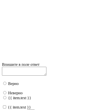
Впишите в поле ответ
Верно
Неверно
{{ item.text }}
{{ item.text }}