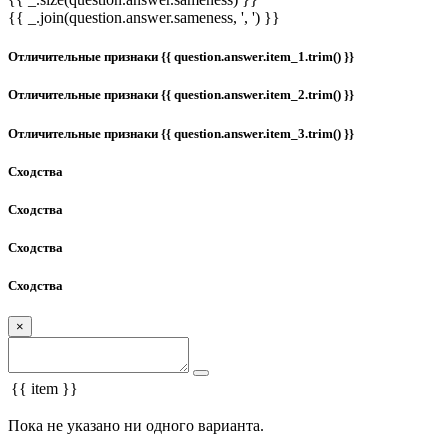
{{ _.join(question.answer.sameness, ', ') }}
Отличительные признаки {{ question.answer.item_1.trim() }}
Отличительные признаки {{ question.answer.item_2.trim() }}
Отличительные признаки {{ question.answer.item_3.trim() }}
Сходства
Сходства
Сходства
Сходства
×
{{ item }}
Пока не указано ни одного варианта.