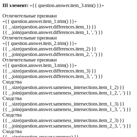
III элемент:
«{{ question.answer.item_3.trim() }}»
Отличительные признаки
«{{ question.answer.item_1.trim() }}»
{{ _.size(question.answer.differences.item_1) }}
{{ _.join(question.answer.differences.item_1, ', ') }}
Отличительные признаки
«{{ question.answer.item_2.trim() }}»
{{ _.size(question.answer.differences.item_2) }}
{{ _.join(question.answer.differences.item_2, ', ') }}
Отличительные признаки
«{{ question.answer.item_3.trim() }}»
{{ _.size(question.answer.differences.item_3) }}
{{ _.join(question.answer.differences.item_3, ', ') }}
Сходства
{{ _.size(question.answer.sameness_intersections.item_1_2) }}
{{ _.join(question.answer.sameness_intersections.item_1_2, ', ') }}
Сходства
{{ _.size(question.answer.sameness_intersections.item_1_3) }}
{{ _.join(question.answer.sameness_intersections.item_1_3, ', ') }}
Сходства
{{ _.size(question.answer.sameness_intersections.item_2_3) }}
{{ _.join(question.answer.sameness_intersections.item_2_3, ', ') }}
Сходства
{{ _.size(question.answer.sameness) }}