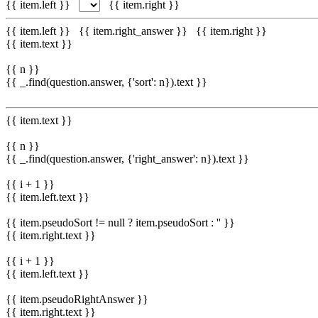
{{ item.left }}
{{ item.right }}
{{ item.left }}
{{ item.right_answer }}
{{ item.right }}
{{ item.text }}
{{ n }}
{{ _.find(question.answer, {'sort': n}).text }}
{{ item.text }}
{{ n }}
{{ _.find(question.answer, {'right_answer': n}).text }}
{{ i + 1 }}
{{ item.left.text }}
{{ item.pseudoSort != null ? item.pseudoSort : '' }}
{{ item.right.text }}
{{ i + 1 }}
{{ item.left.text }}
{{ item.pseudoRightAnswer }}
{{ item.right.text }}