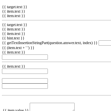
{{ target.text }}
{{ item.text }}
{{ item.text }}
{{ target.text }}
{{ item.text }}
{{ item.text }}
{{ hint.text }}
{{ getTextInsertionStringPart(question.answer.text, index) }}
{{ (item.text + ' ') }}
{{ item.text }}
{{ item.text }}
{{ item.value }}