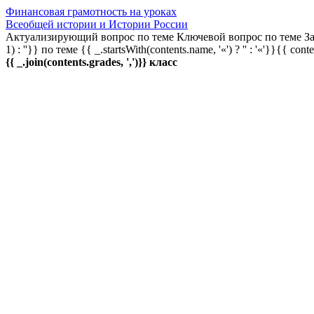
Финансовая грамотность на уроках
Всеобщей истории и Истории России
Актуализирующий вопрос по теме
Ключевой вопрос по теме
За
1) : ''}} по теме
{{ _.startsWith(contents.name, '«') ? '' : '«'}}{{ cont
{{ _.join(contents.grades, ',')}} класс