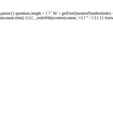
дание{{ questions.length > 1 ? ' №' + getFreeQuestionNumber(index +
ents.name.trim() }}{{ _.endsWith(contents.name, '»') ? '' : '»'}}
{{ form